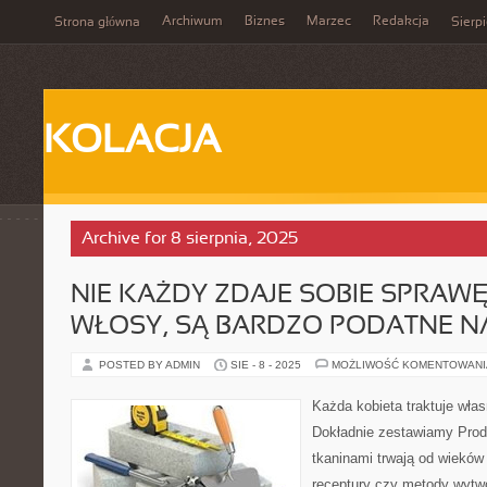
Archiwum
Biznes
Marzec
Redakcja
Strona główna
Sierp
KOLACJA
Archive for 8 sierpnia, 2025
NIE KAŻDY ZDAJE SOBIE SPRAWĘ
WŁOSY, SĄ BARDZO PODATNE N
POSTED BY ADMIN
SIE - 8 - 2025
MOŻLIWOŚĆ KOMENTOWAN
Każda kobieta traktuje włas
Dokładnie zestawiamy Prod
tkaninami trwają od wieków
receptury czy metody wytwó