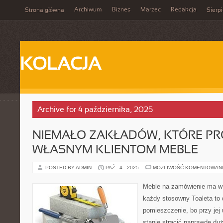
Archiwum
Biznes
Marzec
Redakcja
Strona główna
Sierp
KOLACJA
Archive for 4 października, 2025
NIEMAŁO ZAKŁADÓW, KTÓRE P
WŁASNYM KLIENTOM MEBLE
POSTED BY ADMIN
PAŹ - 4 - 2025
MOŻLIWOŚĆ KOMENTOWAN
Meble na zamówienie ma w 
każdy stosowny Toaleta to
pomieszczenie, bo przy jej
stanie stracić naprawdę duż