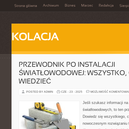
Archiwum
Biznes
Marzec
Redakcja
Strona główna
Sierp
KOLACJA
PRZEWODNIK PO INSTALACJI
ŚWIATŁOWODOWEJ: WSZYSTKO, 
WIEDZIEĆ
POSTED BY ADMIN
CZE - 23 - 2025
MOŻLIWOŚĆ KOMENTOWA
Jeśli szukasz informacji na 
światłowodowych, to ten prz
Dowiedz się wszystkiego, 
nowoczesnym rozwiązaniu 