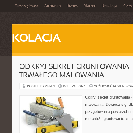
Archiwum
Biznes
Marzec
Redakcja
Strona główna
Sierp
KOLACJA
ODKRYJ SEKRET GRUNTOWANIA 
TRWAŁEGO MALOWANIA
POSTED BY ADMIN
MAR - 28 - 2025
MOŻLIWOŚĆ KOMENTOWA
Odkryj sekret gruntowania -
malowania. Dowiedz się, d
przygotowanie powierzchni
remontu! #gruntowanie #ma