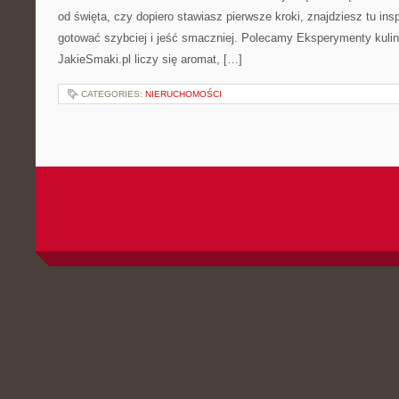
od święta, czy dopiero stawiasz pierwsze kroki, znajdziesz tu ins
gotować szybciej i jeść smaczniej. Polecamy Eksperymenty kulin
JakieSmaki.pl liczy się aromat, […]
CATEGORIES:
NIERUCHOMOŚCI