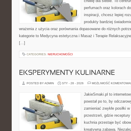
chwilę dla siebie. To centr
perfumach oraz kolorach do
inspiracji, chcesz lepiej ro
produkty bardziej świadomie
wrażenia z użycia oraz porównania dopasowane do różnych potrze
kategorie to Medycyna estetyczna i Masaż i Terapie Relaksacyjn
[…]
CATEGORIES:
NIERUCHOMOŚCI
EKSPERYMENTY KULINARNE
POSTED BY ADMIN
STY - 28 - 2026
MOŻLIWOŚĆ KOMENTOWA
JakieSmaki.pl to internetow
powstał po to, by odczaro
zamieniać zwykłe posiłki 
przestrzeń, gdzie receptury
kuchnia przestaje być obowi
kreatywną zabawą. Niezależ