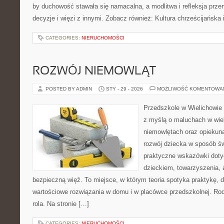
by duchowość stawała się namacalna, a modlitwa i refleksja prze
decyzje i więzi z innymi. Zobacz również: Kultura chrześcijańska
CATEGORIES:
NIERUCHOMOŚCI
ROZWÓJ NIEMOWLĄT
POSTED BY ADMIN
STY - 29 - 2026
MOŻLIWOŚĆ KOMENTOWA
Przedszkole w Wielichowie t
z myślą o maluchach w wie
niemowlętach oraz opiekuna
rozwój dziecka w sposób ś
praktyczne wskazówki doty
dzieckiem, towarzyszenia, 
bezpieczną więź. To miejsce, w którym teoria spotyka praktykę, 
wartościowe rozwiązania w domu i w placówce przedszkolnej. Rodzi
rola. Na stronie […]
CATEGORIES:
NIERUCHOMOŚCI