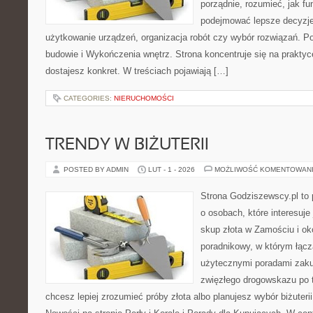
porządnie, rozumieć, jak fu
podejmować lepsze decyzje
użytkowanie urządzeń, organizacja robót czy wybór rozwiązań. 
budowie i Wykończenia wnętrz. Strona koncentruje się na praktyc
dostajesz konkret. W treściach pojawiają […]
CATEGORIES:
NIERUCHOMOŚCI
TRENDY W BIŻUTERII
POSTED BY ADMIN
LUT - 1 - 2026
MOŻLIWOŚĆ KOMENTOWAN
Strona Godziszewscy.pl to 
o osobach, które interesuje 
skup złota w Zamościu i ok
poradnikowy, w którym łączą
użytecznymi poradami zaku
zwięzłego drogowskazu po t
chcesz lepiej zrozumieć próby złota albo planujesz wybór biżuterii,