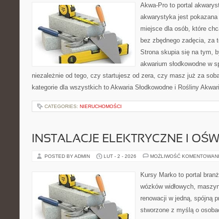
Akwa-Pro to portal akwarys
akwarystyka jest pokazana 
miejsce dla osób, które ch
bez zbędnego zadęcia, za t
Strona skupia się na tym, 
akwarium słodkowodne w s
niezależnie od tego, czy startujesz od zera, czy masz już za sob
kategorie dla wszystkich to Akwaria Słodkowodne i Rośliny Akwa
CATEGORIES:
NIERUCHOMOŚCI
INSTALACJE ELEKTRYCZNE I OŚW
POSTED BY ADMIN
LUT - 2 - 2026
MOŻLIWOŚĆ KOMENTOWAN
Kursy Marko to portal branż
wózków widłowych, maszyn
renowacji w jedną, spójną p
stworzone z myślą o osobac