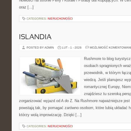
Nowości na stronie Perły i Korale i Porady dla Kupujących. W cen
oraz […]
CATEGORIES:
NIERUCHOMOŚCI
ISLANDIA
POSTED BY ADMIN
LUT - 1 - 2026
MOŻLIWOŚĆ KOMENTOWAN
Rushmore to blog turystycz
osobach spragnionych wraż
przewodnik, w którym łączą 
wiedzą. Jeśli planujesz wyp
romantycznej Europy, Niemie
znajdziesz tu szeroką persp
zorganizować wyjazd od A do Z. Na Rushmore najważniejsze jest 
powstają tak, by pomagać zarówno osobom, które lubią układać h
którzy wolą improwizację. Dzięki […]
CATEGORIES:
NIERUCHOMOŚCI