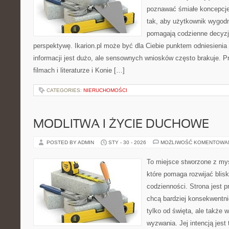
poznawać śmiałe koncepcje
tak, aby użytkownik wygodni
pomagają codzienne decyzje
perspektywę. Ikarion.pl może być dla Ciebie punktem odniesienia
informacji jest dużo, ale sensownych wniosków często brakuje. P
filmach i literaturze i Konie […]
CATEGORIES:
NIERUCHOMOŚCI
MODLITWA I ŻYCIE DUCHOWE
POSTED BY ADMIN
STY - 30 - 2026
MOŻLIWOŚĆ KOMENTOWA
To miejsce stworzone z myś
które pomaga rozwijać bli
codzienności. Strona jest p
chcą bardziej konsekwentni
tylko od święta, ale także 
wyzwania. Jej intencją jest