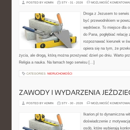
POSTED BY ADMIN
STY - 31 - 2026
MOŻLIWOŚĆ KOMENTOWA
Droga z Jezusem to serwis 
być przewodnikiem w powsz
wędrówce. To miejsce dla os
do Pana, pogłębiać relację
rozpoznawać kierunek w świ
opiera się na tym, że przek
życia, ale drogą, którą można przeżywać dzień po dniu. Warto prz
Religia a nauka. Na łamach tego serwisu […]
CATEGORIES:
NIERUCHOMOŚCI
ZAWODY I WYDARZENIA JEŹDZIE
POSTED BY ADMIN
STY - 30 - 2026
MOŻLIWOŚĆ KOMENTOWA
Ikarion.pl to dynamiczna wi
doświadczenie z motywacją
osób, które wybierają konkr