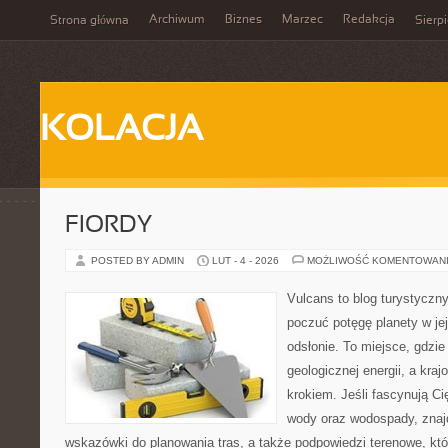
Archiwum
Biznes
Marzec
Redakcja
Strona główna
Sierp
KOLACJA
FIORDY
POSTED BY ADMIN
LUT - 4 - 2026
MOŻLIWOŚĆ KOMENTOWAN
Vulcans to blog turystyczny
poczuć potęgę planety w jej
odsłonie. To miejsce, gdzie
geologicznej energii, a kra
krokiem. Jeśli fascynują Ci
wody oraz wodospady, znaj
wskazówki do planowania tras, a także podpowiedzi terenowe, kt