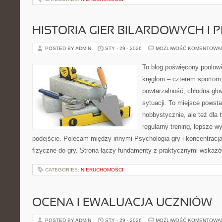
HISTORIA GIER BILARDOWYCH I 
POSTED BY ADMIN
STY - 29 - 2026
MOŻLIWOŚĆ KOMENTOWA
To blog poświęcony poolowi
kręglom – czterem sportom p
powtarzalność, chłodna głow
sytuacji. To miejsce powsta
hobbystycznie, ale też dla 
regularny trening, lepsze wy
podejście. Polecam między innymi Psychologia gry i koncentracja 
fizyczne do gry. Strona łączy fundamenty z praktycznymi wskazó
CATEGORIES:
NIERUCHOMOŚCI
OCENA I EWALUACJA UCZNIÓW
POSTED BY ADMIN
STY - 29 - 2026
MOŻLIWOŚĆ KOMENTOWA