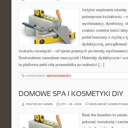
Instytut wspierania oświaty
poświęcona kształceniu – m
wychowawcy, dyrektorzy, s
znaleźć rzetelne treści dot
portal tworzony z myślą o 
dydaktyczną, porządkować
szukaniu rozwiązań – od spraw prawnych po tematy wychowawcze
Doskonalenie zawodowe nauczycieli i Materiały dydaktyczne i sce
ta platforma pełni rolę przewodnika po realności […]
CATEGORIES:
NIERUCHOMOŚCI
DOMOWE SPA I KOSMETYKI DIY
POSTED BY ADMIN
STY - 28 - 2026
MOŻLIWOŚĆ KOMENTOWA
Beat the boredom to serwis
pokonać monotonię i zamie