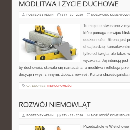
MODLITWA I ŻYCIE DUCHOWE
POSTED BY ADMIN
STY - 30 - 2026
MOŻLIWOŚĆ KOMENTOWA
To miejsce stworzone z myś
które pomaga rozwijać bli
codzienności. Strona jest p
chcą bardziej konsekwentni
tylko od święta, ale także 
wyzwania. Jej intencją jest
by duchowość stawała się namacalna, a modlitwa i refleksja prze
decyzje i więzi z innymi. Zobacz również: Kultura chrześcijańska
CATEGORIES:
NIERUCHOMOŚCI
ROZWÓJ NIEMOWLĄT
POSTED BY ADMIN
STY - 29 - 2026
MOŻLIWOŚĆ KOMENTOWA
Przedszkole w Wielichowie t