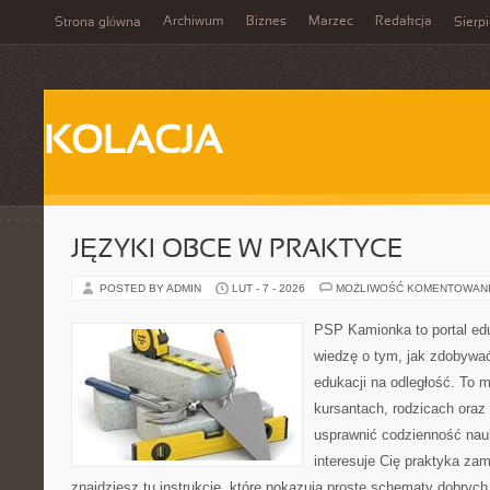
Archiwum
Biznes
Marzec
Redakcja
Strona główna
Sierp
KOLACJA
JĘZYKI OBCE W PRAKTYCE
POSTED BY ADMIN
LUT - 7 - 2026
MOŻLIWOŚĆ KOMENTOWAN
PSP Kamionka to portal edu
wiedzę o tym, jak zdobywa
edukacji na odległość. To 
kursantach, rodzicach oraz
usprawnić codzienność nauki
interesuje Cię praktyka zam
znajdziesz tu instrukcje, które pokazują proste schematy dobry