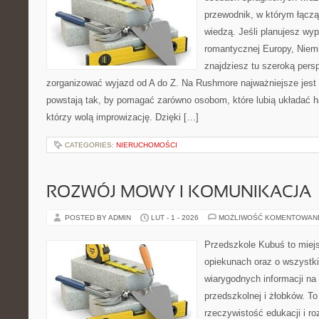
przewodnik, w którym łączą 
wiedzą. Jeśli planujesz wyp
romantycznej Europy, Niemie
znajdziesz tu szeroką persp
zorganizować wyjazd od A do Z. Na Rushmore najważniejsze jest 
powstają tak, by pomagać zarówno osobom, które lubią układać h
którzy wolą improwizację. Dzięki […]
CATEGORIES:
NIERUCHOMOŚCI
ROZWÓJ MOWY I KOMUNIKACJA
POSTED BY ADMIN
LUT - 1 - 2026
MOŻLIWOŚĆ KOMENTOWAN
Przedszkole Kubuś to miej
opiekunach oraz o wszystki
wiarygodnych informacji na
przedszkolnej i żłobków. To
rzeczywistość edukacji i ro