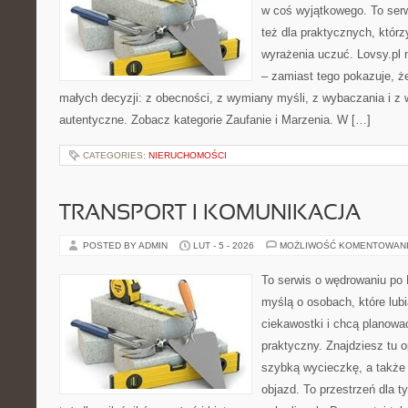
w coś wyjątkowego. To serw
też dla praktycznych, którzy
wyrażenia uczuć. Lovsy.pl n
– zamiast tego pokazuje, że
małych decyzji: z obecności, z wymiany myśli, z wybaczania i z
autentyczne. Zobacz kategorie Zaufanie i Marzenia. W […]
CATEGORIES:
NIERUCHOMOŚCI
TRANSPORT I KOMUNIKACJA
POSTED BY ADMIN
LUT - 5 - 2026
MOŻLIWOŚĆ KOMENTOWAN
To serwis o wędrowaniu po 
myślą o osobach, które lubi
ciekawostki i chcą planow
praktyczny. Znajdziesz tu o
szybką wycieczkę, a także
objazd. To przestrzeń dla ty