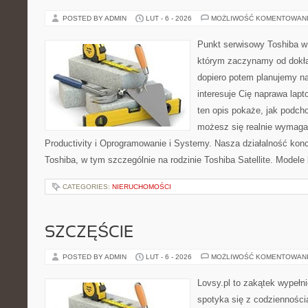
POSTED BY ADMIN
LUT - 6 - 2026
MOŻLIWOŚĆ KOMENTOWAN
Punkt serwisowy Toshiba w
którym zaczynamy od dokład
dopiero potem planujemy na
interesuje Cię naprawa lap
ten opis pokaże, jak podch
możesz się realnie wymagać
Productivity i Oprogramowanie i Systemy. Nasza działalność konc
Toshiba, w tym szczególnie na rodzinie Toshiba Satellite. Modele
CATEGORIES:
NIERUCHOMOŚCI
SZCZĘŚCIE
POSTED BY ADMIN
LUT - 6 - 2026
MOŻLIWOŚĆ KOMENTOWAN
Lovsy.pl to zakątek wypełn
spotyka się z codzienności