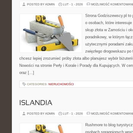
POSTED BY ADMIN
LUT - 1 - 2026
MOŻLIWOŚĆ KOMENTOWAN
Strona Godziszewscy.pl to 
o osobach, które interesuje 
skup złota w Zamościu i ok
poradnikowy, w którym łączą
użytecznymi poradami zaku
zwięzłego drogowskazu po t
chcesz lepiej zrozumieć próby złota albo planujesz wybór biżuterii,
Nowości na stronie Perły i Korale i Porady dla Kupujących. W cen
oraz […]
CATEGORIES:
NIERUCHOMOŚCI
ISLANDIA
POSTED BY ADMIN
LUT - 1 - 2026
MOŻLIWOŚĆ KOMENTOWAN
Rushmore to blog turystycz
osobach spragnionych wraż