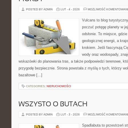
POSTED BY ADMIN
LUT - 4 - 2026
MOŻLIWOŚĆ KOMENTOWAN
Vulcans to blog turystyczny
poczuć potęgę planety w jej
odsłonie. To miejsce, gdzie
geologicznej energii, a kra
krokiem. Jeśli fascynują Ci
wody oraz wodospady, znaj
wskazówki do planowania tras, a także podpowiedzi terenowe, kt
przygodę bezpiecznie. Strona powstała z myślą o tych, którzy wo
bazaltowe […]
CATEGORIES:
NIERUCHOMOŚCI
WSZYSTO O BUTACH
POSTED BY ADMIN
LUT - 3 - 2026
MOŻLIWOŚĆ KOMENTOWAN
Spadlabuta to przestrzeń st