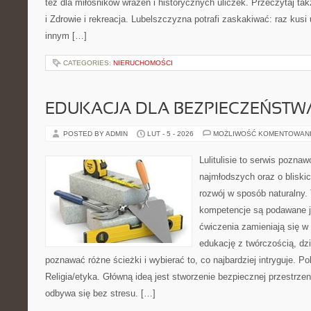
też dla miłośników wrażeń i historycznych uliczek. Przeczytaj ta
i Zdrowie i rekreacja. Lubelszczyzna potrafi zaskakiwać: raz kus
innym […]
CATEGORIES:
NIERUCHOMOŚCI
EDUKACJA DLA BEZPIECZEŃSTWA
POSTED BY ADMIN
LUT - 5 - 2026
MOŻLIWOŚĆ KOMENTOWAN
Lulitulisie to serwis pozna
najmłodszych oraz o bliski
rozwój w sposób naturalny.
kompetencje są podawane j
ćwiczenia zamieniają się w
edukację z twórczością, d
poznawać różne ścieżki i wybierać to, co najbardziej intryguje. P
Religia/etyka. Główną ideą jest stworzenie bezpiecznej przestrzen
odbywa się bez stresu. […]