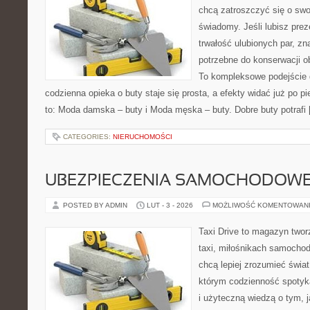
chcą zatroszczyć się o sw
świadomy. Jeśli lubisz prez
trwałość ulubionych par, zn
potrzebne do konserwacji ob
To kompleksowe podejście 
codzienna opieka o buty staje się prosta, a efekty widać już po p
to: Moda damska – buty i Moda męska – buty. Dobre buty potrafi
CATEGORIES:
NIERUCHOMOŚCI
UBEZPIECZENIA SAMOCHODOW
POSTED BY ADMIN
LUT - 3 - 2026
MOŻLIWOŚĆ KOMENTOWAN
Taxi Drive to magazyn twor
taxi, miłośnikach samochod
chcą lepiej zrozumieć świa
którym codzienność spotyk
i użyteczną wiedzą o tym, 