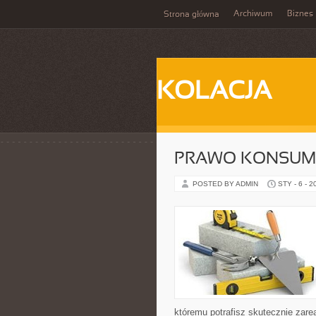
Archiwum
Biznes
Strona główna
KOLACJA
PRAWO KONSUME
POSTED BY ADMIN
STY - 6 - 2
któremu potrafisz skutecznie zar