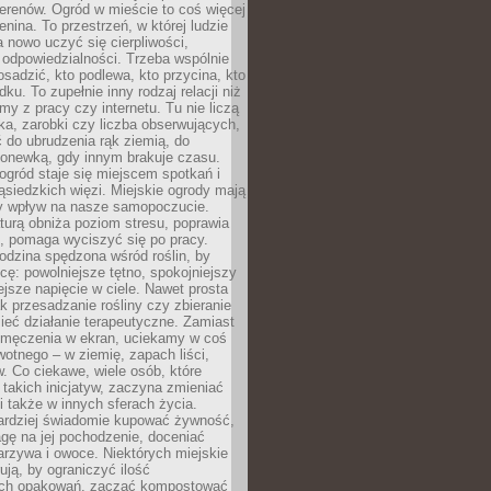
erenów. Ogród w mieście to coś więcej
lenina. To przestrzeń, w której ludzie
 nowo uczyć się cierpliwości,
 odpowiedzialności. Trzeba wspólnie
posadzić, kto podlewa, kto przycina, kto
dku. To zupełnie inny rodzaj relacji niż
amy z pracy czy internetu. Tu nie liczą
ka, zarobki czy liczba obserwujących,
 do ubrudzenia rąk ziemią, do
konewką, gdy innym brakuje czasu.
ogród staje się miejscem spotkań i
siedzkich więzi. Miejskie ogrody mają
y wpływ na nasze samopoczucie.
turą obniża poziom stresu, poprawia
, pomaga wyciszyć się po pracy.
odzina spędzona wśród roślin, by
cę: powolniejsze tętno, spokojniejszy
jsze napięcie w ciele. Nawet prosta
k przesadzanie rośliny czy zbieranie
ieć działanie terapeutyczne. Zamiast
zmęczenia w ekran, uciekamy w coś
rwotnego – w ziemię, zapach liści,
. Co ciekawe, wiele osób, które
 takich inicjatyw, zaczyna zmieniać
 także w innych sferach życia.
ardziej świadomie kupować żywność,
gę na jej pochodzenie, doceniać
rzywa i owoce. Niektórych miejskie
rują, by ograniczyć ilość
ch opakowań, zacząć kompostować