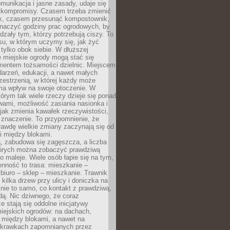
omunikacja i jasne zasady, udaje się
kompromisy. Czasem trzeba zmienić
ek, czasem przesunąć kompostownik,
aczyć godziny prac ogrodowych, by
dzały tym, którzy potrzebują ciszy. To
su, w którym uczymy się, jak żyć
 tylko obok siebie. W dłuższej
 miejskie ogrody mogą stać się
entem tożsamości dzielnic. Miejscem
arzeń, edukacji, a nawet małych
zestrzenią, w której każdy może
ma wpływ na swoje otoczenie. W
tórym tak wiele rzeczy dzieje się ponad
wami, możliwość zasiania nasionka i
jak zmienia kawałek rzeczywistości,
znaczenie. To przypomnienie, że
awdę wielkie zmiany zaczynają się od
i między blokami.
, zabudowa się zagęszcza, a liczba
tórych można zobaczyć prawdziwą
to maleje. Wiele osób łapie się na tym,
enność to trasa: mieszkanie –
iuro – sklep – mieszkanie. Trawnik
 kilka drzew przy ulicy i doniczka na
 nie to samo, co kontakt z prawdziwą,
dą. Nic dziwnego, że coraz
ze stają się oddolne inicjatywy
iejskich ogrodów: na dachach,
 między blokami, a nawet na
 skrawkach zapomnianych przez