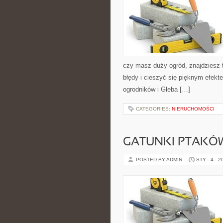
czy masz duży ogród, znajdziesz 
błędy i cieszyć się pięknym efek
ogrodników i Gleba […]
CATEGORIES:
NIERUCHOMOŚCI
GATUNKI PTAKÓ
POSTED BY ADMIN
STY - 4 - 2