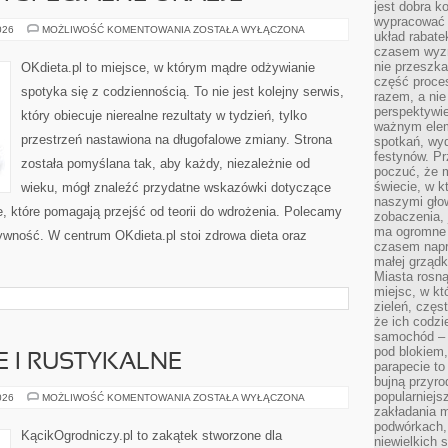
jest dobra k
wypracować 
ZDROWE
026
MOŻLIWOŚĆ KOMENTOWANIA
ZOSTAŁA WYŁĄCZONA
układ rabat
ŚWIĘTA
czasem wyzn
I
SPECJALNE
nie przeszka
OKdieta.pl to miejsce, w którym mądre odżywianie
OKAZJE
część proce
spotyka się z codziennością. To nie jest kolejny serwis,
razem, a nie
perspektywie
który obiecuje nierealne rezultaty w tydzień, tylko
ważnym elem
przestrzeń nastawiona na długofalowe zmiany. Strona
spotkań, wyd
festynów. Pr
została pomyślana tak, aby każdy, niezależnie od
poczuć, że 
świecie, w k
wieku, mógł znaleźć przydatne wskazówki dotyczące
naszymi gło
cje, które pomagają przejść od teorii do wdrożenia. Polecamy
zobaczenia, 
ma ogromne 
wność. W centrum OKdieta.pl stoi zdrowa dieta oraz
czasem napr
małej grządk
Miasta rosną
miejsc, w k
zieleń, częs
że ich codzi
samochód – b
pod blokiem,
E I RUSTYKALNE
parapecie to
bujną przyro
popularniejs
OGRODY
026
MOŻLIWOŚĆ KOMENTOWANIA
ZOSTAŁA WYŁĄCZONA
WIEJSKIE
zakładania m
I
podwórkach,
RUSTYKALNE
KącikOgrodniczy.pl to zakątek stworzone dla
niewielkich