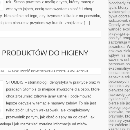
rok. Strona powstała z myślą o tych, którzy marzą o
bioodpady cz
tych, którzy
własnych jajach, cenią samowystarczalność i chcą
w ciasnych 
. Niezależnie od tego, czy trzymasz kilka kur na podwórku,
bywa dobrz
wskazówek d
dopiero planujesz przydomowy kurnik, znajdziesz […]
Ogrody w mi
wartość ekol
przyciągając
obniżyć temp
zatrzymują 
powietrza. W
enklawy zie
JE PRODUKTÓW DO HIGIENY
wpływ, niż 
ważne w dob
betonowe po
ekstremalny
TESTY
026
MOŻLIWOŚĆ KOMENTOWANIA
ZOSTAŁA WYŁĄCZONA
cienia i och
I
aspekcie ed
RECENZJE
PRODUKTÓW
betonowych 
STOMBIS – stomatolog i dentystyka w praktyce oraz w
DO
nasionka wyr
HIGIENY
poradach Stombis to miejsce stworzone dla osób, które
pierwsze pęd
JAMY
USTNEJ
naprawdę ce
chcą zrozumieć zdrowie jamy ustnej i podejmować
cykliczność 
lepsze decyzje w temacie naprawy zębów. To nie jest
bierze się j
ekologii poj
tylko zbiór luźnych wskazówek, ale kompleksowy
konewka, moj
przyrody, kt
przewodnik po tym, jak dbać o zęby na co dzień, jak
obszary życ
ologa i jak rozróżniać rzetelne informacje od mitów.
też źródłem k
każdy lubi z