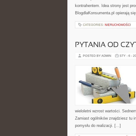
kontrahentem. Idea strony jest pr
BlogdlaKonsumenta.pl opierają się
CATEGORIES:
NIERUCHOMOŚCI
PYTANIA OD CZ
POSTED BY ADMIN
STY - 6 - 2
wieloletni wzrost wartości. Sedne
Zamiast ogólników znajdziesz tu i
pomysłu do realizacji. […]