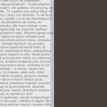
 nowo uczyć się cierpliwości,
 odpowiedzialności. Trzeba wspólnie
posadzić, kto podlewa, kto przycina, kto
dku. To zupełnie inny rodzaj relacji niż
amy z pracy czy internetu. Tu nie liczą
ka, zarobki czy liczba obserwujących,
 do ubrudzenia rąk ziemią, do
konewką, gdy innym brakuje czasu.
ogród staje się miejscem spotkań i
siedzkich więzi. Miejskie ogrody mają
y wpływ na nasze samopoczucie.
turą obniża poziom stresu, poprawia
, pomaga wyciszyć się po pracy.
odzina spędzona wśród roślin, by
cę: powolniejsze tętno, spokojniejszy
jsze napięcie w ciele. Nawet prosta
k przesadzanie rośliny czy zbieranie
ieć działanie terapeutyczne. Zamiast
zmęczenia w ekran, uciekamy w coś
rwotnego – w ziemię, zapach liści,
. Co ciekawe, wiele osób, które
 takich inicjatyw, zaczyna zmieniać
 także w innych sferach życia.
ardziej świadomie kupować żywność,
gę na jej pochodzenie, doceniać
rzywa i owoce. Niektórych miejskie
rują, by ograniczyć ilość
ch opakowań, zacząć kompostować
y korzystać z lokalnych targów. Dla
 chcą wiedzieć więcej o uprawie roślin