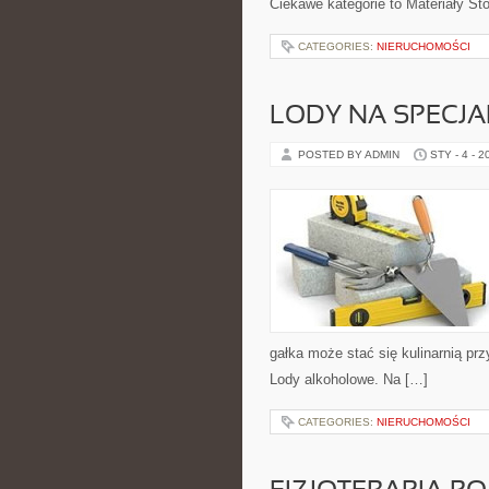
Ciekawe kategorie to Materiały St
CATEGORIES:
NIERUCHOMOŚCI
LODY NA SPECJA
POSTED BY ADMIN
STY - 4 - 2
gałka może stać się kulinarnią pr
Lody alkoholowe. Na […]
CATEGORIES:
NIERUCHOMOŚCI