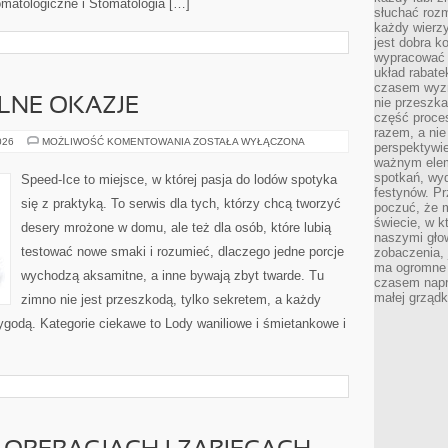
omatologiczne i Stomatologia […]
słuchać roz
każdy wierzy
jest dobra k
wypracować 
układ rabat
czasem wyzn
nie przeszka
LNE OKAZJE
część proce
razem, a nie
LODY
026
MOŻLIWOŚĆ KOMENTOWANIA
ZOSTAŁA WYŁĄCZONA
perspektywie
NA
ważnym elem
SPECJALNE
OKAZJE
spotkań, wyd
Speed-Ice to miejsce, w której pasja do lodów spotyka
festynów. Pr
się z praktyką. To serwis dla tych, którzy chcą tworzyć
poczuć, że 
świecie, w k
desery mrożone w domu, ale też dla osób, które lubią
naszymi gło
testować nowe smaki i rozumieć, dlaczego jedne porcje
zobaczenia, 
ma ogromne 
wychodzą aksamitne, a inne bywają zbyt twarde. Tu
czasem napr
małej grządk
zimno nie jest przeszkodą, tylko sekretem, a każdy
zygodą. Kategorie ciekawe to Lody waniliowe i śmietankowe i