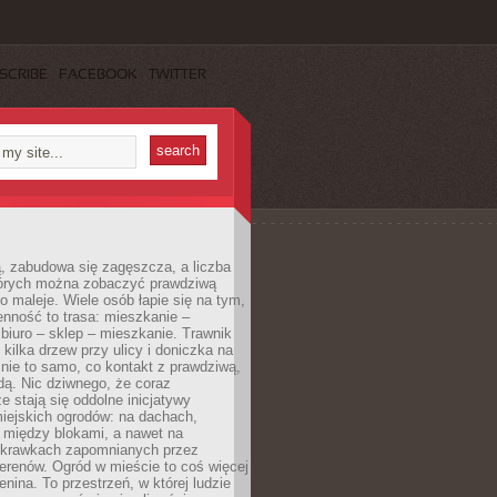
SCRIBE
FACEBOOK
TWITTER
, zabudowa się zagęszcza, a liczba
tórych można zobaczyć prawdziwą
to maleje. Wiele osób łapie się na tym,
enność to trasa: mieszkanie –
iuro – sklep – mieszkanie. Trawnik
 kilka drzew przy ulicy i doniczka na
 nie to samo, co kontakt z prawdziwą,
dą. Nic dziwnego, że coraz
ze stają się oddolne inicjatywy
iejskich ogrodów: na dachach,
 między blokami, a nawet na
 skrawkach zapomnianych przez
erenów. Ogród w mieście to coś więcej
lenina. To przestrzeń, w której ludzie