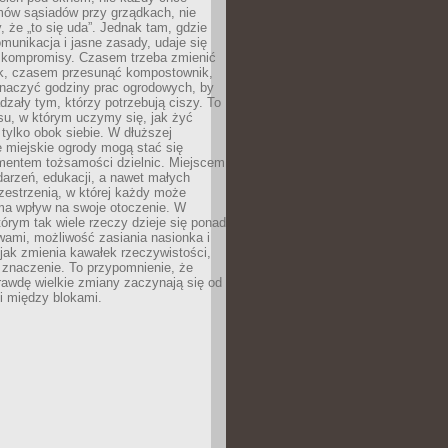
mów sąsiadów przy grządkach, nie
, że „to się uda”. Jednak tam, gdzie
omunikacja i jasne zasady, udaje się
kompromisy. Czasem trzeba zmienić
ek, czasem przesunąć kompostownik,
aczyć godziny prac ogrodowych, by
dzały tym, którzy potrzebują ciszy. To
su, w którym uczymy się, jak żyć
 tylko obok siebie. W dłuższej
 miejskie ogrody mogą stać się
entem tożsamości dzielnic. Miejscem
arzeń, edukacji, a nawet małych
zestrzenią, w której każdy może
ma wpływ na swoje otoczenie. W
tórym tak wiele rzeczy dzieje się ponad
wami, możliwość zasiania nasionka i
jak zmienia kawałek rzeczywistości,
znaczenie. To przypomnienie, że
awdę wielkie zmiany zaczynają się od
i między blokami.