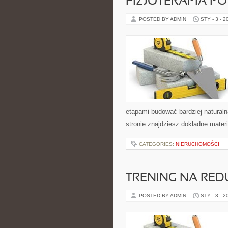
FIZJOTERAPIA P
POSTED BY ADMIN
STY - 3 - 2
etapami budować bardziej natural
stronie znajdziesz dokładne mater
CATEGORIES:
NIERUCHOMOŚCI
TRENING NA RED
POSTED BY ADMIN
STY - 3 - 2