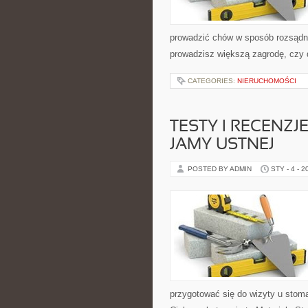
prowadzić chów w sposób rozsądny
prowadzisz większą zagrodę, czy 
CATEGORIES:
NIERUCHOMOŚCI
TESTY I RECENZ
JAMY USTNEJ
POSTED BY ADMIN
STY - 4 - 2
przygotować się do wizyty u stomat