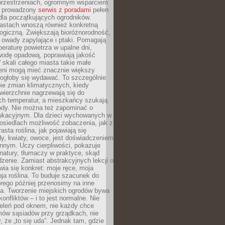
przestrzeniach, ogromnym wsparciem
e prowadzony
serwis z poradami
pełen
la początkujących ogrodników.
astach wnoszą również konkretną
ogiczną. Zwiększają bioróżnorodność,
 owady zapylające i ptaki. Pomagają
eraturę powietrza w upalne dni,
wodę opadową, poprawiają jakość
 skali całego miasta takie małe
leni mogą mieć znacznie większy
mogłoby się wydawać. To szczególnie
ie zmian klimatycznych, kiedy
wierzchnie nagrzewają się do
ch temperatur, a mieszkańcy szukają
łody. Nie można też zapominać o
ukacyjnym. Dla dzieci wychowanych w
osiedlach możliwość zobaczenia, jak z
asta roślina, jak pojawiają się
y, kwiaty, owoce, jest doświadczeniem
nnym. Uczy cierpliwości, pokazuje
natury, tłumaczy w praktyce, skąd
edzenie. Zamiast abstrakcyjnych lekcji o
awia się konkret: moje ręce, moja
a roślina. To buduje szacunek do
órego później przenosimy na inne
ia. Tworzenie miejskich ogrodów bywa
onfliktów – i to jest normalne. Nie
ieleń pod oknem, nie każdy chce
mów sąsiadów przy grządkach, nie
, że „to się uda”. Jednak tam, gdzie