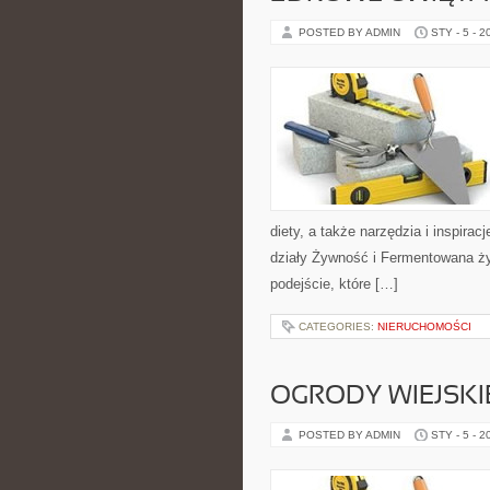
POSTED BY ADMIN
STY - 5 - 2
diety, a także narzędzia i inspira
działy Żywność i Fermentowana ży
podejście, które […]
CATEGORIES:
NIERUCHOMOŚCI
OGRODY WIEJSKI
POSTED BY ADMIN
STY - 5 - 2