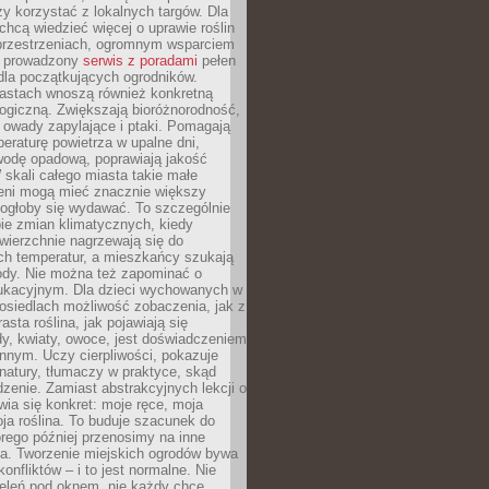
y korzystać z lokalnych targów. Dla
 chcą wiedzieć więcej o uprawie roślin
przestrzeniach, ogromnym wsparciem
e prowadzony
serwis z poradami
pełen
la początkujących ogrodników.
astach wnoszą również konkretną
ogiczną. Zwiększają bioróżnorodność,
 owady zapylające i ptaki. Pomagają
eraturę powietrza w upalne dni,
wodę opadową, poprawiają jakość
 skali całego miasta takie małe
leni mogą mieć znacznie większy
mogłoby się wydawać. To szczególnie
ie zmian klimatycznych, kiedy
wierzchnie nagrzewają się do
ch temperatur, a mieszkańcy szukają
łody. Nie można też zapominać o
ukacyjnym. Dla dzieci wychowanych w
osiedlach możliwość zobaczenia, jak z
asta roślina, jak pojawiają się
y, kwiaty, owoce, jest doświadczeniem
nnym. Uczy cierpliwości, pokazuje
natury, tłumaczy w praktyce, skąd
edzenie. Zamiast abstrakcyjnych lekcji o
awia się konkret: moje ręce, moja
a roślina. To buduje szacunek do
órego później przenosimy na inne
ia. Tworzenie miejskich ogrodów bywa
onfliktów – i to jest normalne. Nie
ieleń pod oknem, nie każdy chce