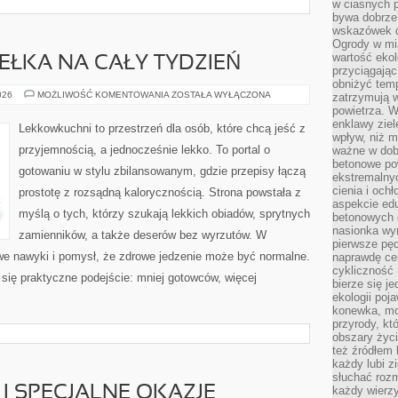
w ciasnych 
bywa dobrz
wskazówek d
Ogrody w mi
wartość ekol
DEŁKA NA CAŁY TYDZIEŃ
przyciągając
obniżyć temp
MEAL
026
MOŻLIWOŚĆ KOMENTOWANIA
ZOSTAŁA WYŁĄCZONA
zatrzymują 
PREP
powietrza. W
I
enklawy zie
PUDEŁKA
Lekkowkuchni to przestrzeń dla osób, które chcą jeść z
NA
wpływ, niż 
CAŁY
przyjemnością, a jednocześnie lekko. To portal o
ważne w dob
TYDZIEŃ
betonowe po
gotowaniu w stylu zbilansowanym, gdzie przepisy łączą
ekstremalny
cienia i och
prostotę z rozsądną kalorycznością. Strona powstała z
aspekcie ed
myślą o tych, którzy szukają lekkich obiadów, sprytnych
betonowych 
nasionka wyr
zamienników, a także deserów bez wyrzutów. W
pierwsze pęd
e nawyki i pomysł, że zdrowe jedzenie może być normalne.
naprawdę ce
cykliczność 
się praktyczne podejście: mniej gotowców, więcej
bierze się j
ekologii poj
konewka, moj
przyrody, kt
obszary życ
też źródłem k
każdy lubi z
słuchać roz
I SPECJALNE OKAZJE
każdy wierzy