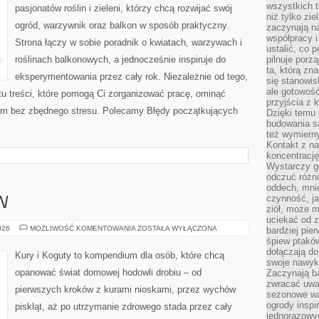
wszystkich t
pasjonatów roślin i zieleni, którzy chcą rozwijać swój
niż tylko zie
ogród, warzywnik oraz balkon w sposób praktyczny.
zaczynają na
współpracy i
Strona łączy w sobie poradnik o kwiatach, warzywach i
ustalić, co 
roślinach balkonowych, a jednocześnie inspiruje do
pilnuje porzą
ta, którą zn
eksperymentowania przez cały rok. Niezależnie od tego,
się stanowis
ale gotowość
tu treści, które pomogą Ci zorganizować pracę, ominąć
przyjścia z 
tem bez zbędnego stresu. Polecamy Błędy początkujących
Dzięki temu 
budowania są
też wymiern
Kontakt z na
koncentrację
Wystarczy g
odczuć różni
oddech, mnie
czynność, ja
W
ziół, może m
uciekać od 
GATUNKI
026
MOŻLIWOŚĆ KOMENTOWANIA
ZOSTAŁA WYŁĄCZONA
bardziej pie
PTAKÓW
śpiew ptaków
dołączają do
Kury i Koguty to kompendium dla osób, które chcą
swoje nawyki
opanować świat domowej hodowli drobiu – od
Zaczynają b
zwracać uwa
pierwszych kroków z kurami nioskami, przez wychów
sezonowe wa
ogrody inspi
piskląt, aż po utrzymanie zdrowego stada przez cały
jednorazowy