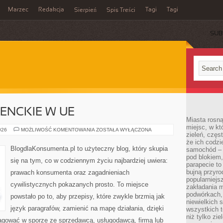
Marzec
Redakcja
Tagi
Tagi
Sierpień
Spis Treści
SUB
NCKIE W UE
Miasta rosną
miejsc, w k
PRAWO
026
MOŻLIWOŚĆ KOMENTOWANIA
ZOSTAŁA WYŁĄCZONA
zieleń, częs
KONSUMENCKIE
W
że ich codzi
UE
BlogdlaKonsumenta.pl to użyteczny blog, który skupia
samochód – b
pod blokiem,
się na tym, co w codziennym życiu najbardziej uwiera:
parapecie to
bujną przyro
prawach konsumenta oraz zagadnieniach
popularniejs
cywilistycznych pokazanych prosto. To miejsce
zakładania m
podwórkach,
powstało po to, aby przepisy, które zwykle brzmią jak
niewielkich
język paragrafów, zamienić na mapę działania, dzięki
wszystkich t
niż tylko zie
eagować w sporze ze sprzedawcą, usługodawcą, firmą lub