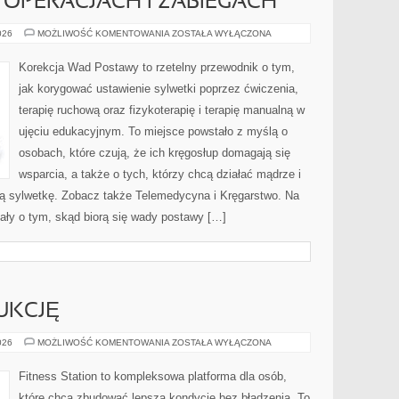
O OPERACJACH I ZABIEGACH
FIZJOTERAPIA
026
MOŻLIWOŚĆ KOMENTOWANIA
ZOSTAŁA WYŁĄCZONA
PO
OPERACJACH
I
Korekcja Wad Postawy to rzetelny przewodnik o tym,
ZABIEGACH
jak korygować ustawienie sylwetki poprzez ćwiczenia,
terapię ruchową oraz fizykoterapię i terapię manualną w
ujęciu edukacyjnym. To miejsce powstało z myślą o
osobach, które czują, że ich kręgosłup domagają się
wsparcia, a także o tych, którzy chcą działać mądrze i
ną sylwetkę. Zobacz także Telemedycyna i Kręgarstwo. Na
iały o tym, skąd biorą się wady postawy […]
UKCJĘ
TRENING
026
MOŻLIWOŚĆ KOMENTOWANIA
ZOSTAŁA WYŁĄCZONA
NA
REDUKCJĘ
Fitness Station to kompleksowa platforma dla osób,
które chcą zbudować lepszą kondycję bez błądzenia. To