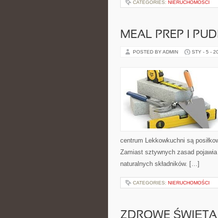
CATEGORIES:
NIERUCHOMOŚCI
MEAL PREP I PU
POSTED BY ADMIN
STY - 5 - 2
centrum Lekkowkuchni są posiłkow
Zamiast sztywnych zasad pojawia 
naturalnych składników. […]
CATEGORIES:
NIERUCHOMOŚCI
ZDROWE ŚWIĘTA 