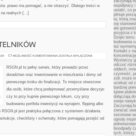
zaczynają na
współpracy i
osta: prawo ma pomagać, a nie straszyć. Dlatego treści w
ustalić, co 
 na realnych […]
pilnuje porzą
ta, którą zn
się stanowis
ale gotowość
przyjścia z 
Dzięki temu 
budowania są
YTELNIKÓW
też wymiern
Kontakt z na
koncentrację
PYTANIA
026
MOŻLIWOŚĆ KOMENTOWANIA
ZOSTAŁA WYŁĄCZONA
OD
Wystarczy g
CZYTELNIKÓW
odczuć różni
RSGN.pl to pełny serwis, który prowadzi przez
oddech, mnie
czynność, ja
doradztwo oraz inwestowanie w mieszkania i domy od
ziół, może m
pierwszego kroku do finalizacji. To miejsce stworzone
uciekać od 
bardziej pie
dla osób, które chcą podejmować przemyślane decyzje:
śpiew ptaków
czy to przy kupnie pierwszego lokum, czy przy
dołączają do
swoje nawyki
budowaniu portfela inwestycji na wynajem, flipping albo
Zaczynają b
zwracać uwa
m RSGN.pl jest praktyka połączona z systemem działania.
sezonowe wa
nstrukcje, checklisty i schematy, które pomagają przejść od
ogrody inspi
jednorazowy
bioodpady cz
tych, którzy