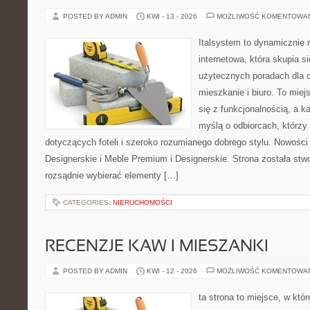
POSTED BY ADMIN
KWI - 13 - 2026
MOŻLIWOŚĆ KOMENTOWA
Italsystem to dynamicznie r
internetowa, która skupia s
użytecznych poradach dla 
mieszkanie i biuro. To miej
się z funkcjonalnością, a k
myślą o odbiorcach, którz
dotyczących foteli i szeroko rozumianego dobrego stylu. Nowości
Designerskie i Meble Premium i Designerskie. Strona została stw
rozsądnie wybierać elementy […]
CATEGORIES:
NIERUCHOMOŚCI
RECENZJE KAW I MIESZANKI
POSTED BY ADMIN
KWI - 12 - 2026
MOŻLIWOŚĆ KOMENTOWA
ta strona to miejsce, w kt