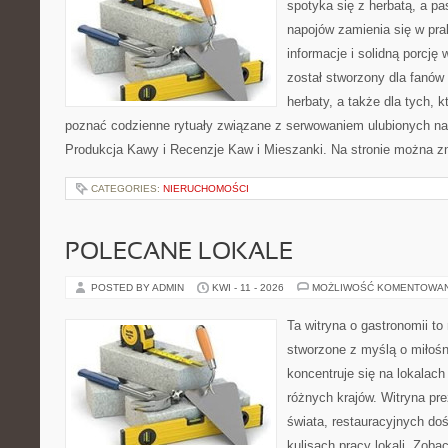
spotyka się z herbatą, a p
napojów zamienia się w pra
informacje i solidną porcję 
został stworzony dla fanów m
herbaty, a także dla tych, k
poznać codzienne rytuały związane z serwowaniem ulubionych n
Produkcja Kawy i Recenzje Kaw i Mieszanki. Na stronie można z
CATEGORIES:
NIERUCHOMOŚCI
POLECANE LOKALE
POSTED BY ADMIN
KWI - 11 - 2026
MOŻLIWOŚĆ KOMENTOWA
Ta witryna o gastronomii t
stworzone z myślą o miłośni
koncentruje się na lokalac
różnych krajów. Witryna pre
świata, restauracyjnych do
kulisach pracy lokali. Zoba