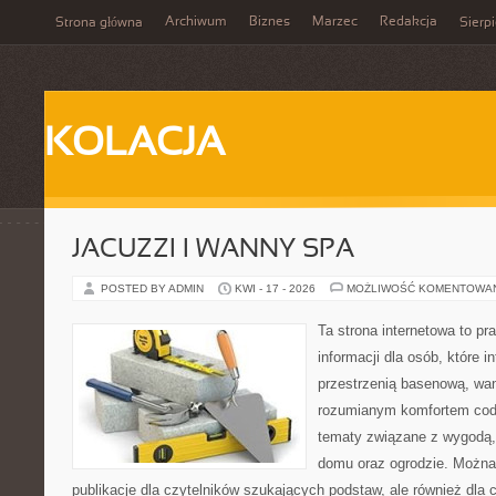
Archiwum
Biznes
Marzec
Redakcja
Strona główna
Sierp
KOLACJA
JACUZZI I WANNY SPA
POSTED BY ADMIN
KWI - 17 - 2026
MOŻLIWOŚĆ KOMENTOWA
Ta strona internetowa to 
informacji dla osób, które in
przestrzenią basenową, wa
rozumianym komfortem codz
tematy związane z wygodą,
domu oraz ogrodzie. Można 
publikacje dla czytelników szukających podstaw, ale również dla