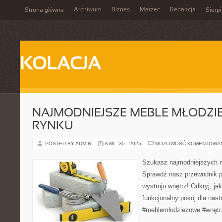
Archiwum
Biznes
Marzec
Redakcja
Strona główna
Sierp
KOLACJA
NAJMODNIEJSZE MEBLE MŁODZI
RYNKU
POSTED BY ADMIN
KWI - 30 - 2025
MOŻLIWOŚĆ KOMENTOWA
Szukasz najmodniejszych m
Sprawdź nasz przewodnik p
wystroju wnętrz! Odkryj, ja
funkcjonalny pokój dla nast
#meblemłodzieżowe #wnęt