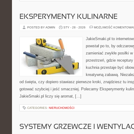
EKSPERYMENTY KULINARNE
POSTED BY ADMIN
STY - 28 - 2026
MOŻLIWOŚĆ KOMENTOWA
JakieSmaki.pl to internetow
powstał po to, by odczaro
zamieniać zwykłe posiłki 
przestrzeń, gdzie receptury
kuchnia przestaje być obowi
kreatywną zabawą. Niezależ
od święta, czy dopiero stawiasz pierwsze kroki, znajdziesz tu ins
gotować szybciej i jeść smaczniej. Polecamy Eksperymenty kulin
JakieSmaki.pl liczy się aromat, […]
CATEGORIES:
NIERUCHOMOŚCI
SYSTEMY GRZEWCZE I WENTYLA