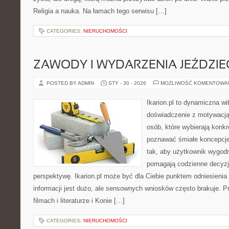
Religia a nauka. Na łamach tego serwisu […]
CATEGORIES:
NIERUCHOMOŚCI
ZAWODY I WYDARZENIA JEŹDZIE
POSTED BY ADMIN
STY - 30 - 2026
MOŻLIWOŚĆ KOMENTOWA
Ikarion.pl to dynamiczna wi
doświadczenie z motywacją
osób, które wybierają konkr
poznawać śmiałe koncepcje
tak, aby użytkownik wygodni
pomagają codzienne decyzje
perspektywę. Ikarion.pl może być dla Ciebie punktem odniesienia
informacji jest dużo, ale sensownych wniosków często brakuje. P
filmach i literaturze i Konie […]
CATEGORIES:
NIERUCHOMOŚCI