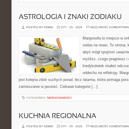
ASTROLOGIA I ZNAKI ZODIAKU
POSTED BY ADMIN
STY - 25 - 2026
MOŻLIWOŚĆ KOMENTOWA
Margoseila to miejsce w on
siebie na nowo. To strona, 
abyś mógł spojrzeć uważnie
myślisz, czego pragniesz i
kiedykolwiek miałeś odczuci
oddechu na refleksję, Margos
jest kolejna zbiór suchych porad, lecz latarnia, która pomaga po
zamieszanie w jasność. Ciekawe kategorie […]
CATEGORIES:
NIERUCHOMOŚCI
KUCHNIA REGIONALNA
POSTED BY ADMIN
STY - 25 - 2026
MOŻLIWOŚĆ KOMENTOWA