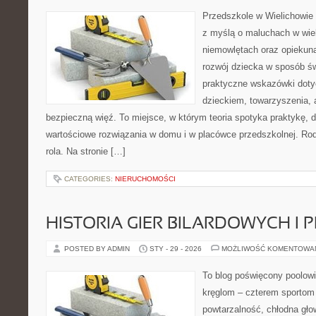
Przedszkole w Wielichowie t
z myślą o maluchach w wie
niemowlętach oraz opiekuna
rozwój dziecka w sposób ś
praktyczne wskazówki doty
dzieckiem, towarzyszenia, 
bezpieczną więź. To miejsce, w którym teoria spotyka praktykę, 
wartościowe rozwiązania w domu i w placówce przedszkolnej. Rodzi
rola. Na stronie […]
CATEGORIES:
NIERUCHOMOŚCI
HISTORIA GIER BILARDOWYCH I 
POSTED BY ADMIN
STY - 29 - 2026
MOŻLIWOŚĆ KOMENTOWA
To blog poświęcony poolowi
kręglom – czterem sportom p
powtarzalność, chłodna głow