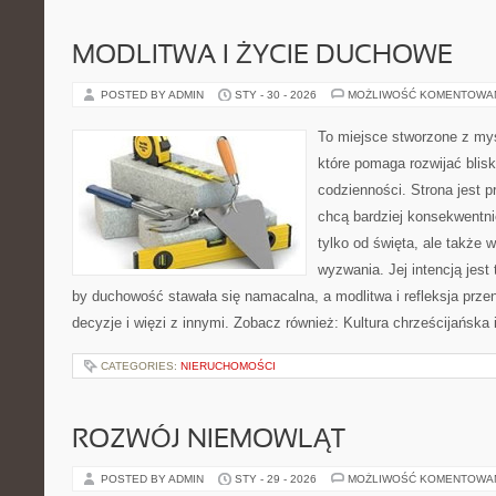
MODLITWA I ŻYCIE DUCHOWE
POSTED BY ADMIN
STY - 30 - 2026
MOŻLIWOŚĆ KOMENTOWA
To miejsce stworzone z myś
które pomaga rozwijać bli
codzienności. Strona jest p
chcą bardziej konsekwentni
tylko od święta, ale także 
wyzwania. Jej intencją jest
by duchowość stawała się namacalna, a modlitwa i refleksja prze
decyzje i więzi z innymi. Zobacz również: Kultura chrześcijańska
CATEGORIES:
NIERUCHOMOŚCI
ROZWÓJ NIEMOWLĄT
POSTED BY ADMIN
STY - 29 - 2026
MOŻLIWOŚĆ KOMENTOWA