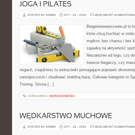
JOGA I PILATES
POSTED BY ADMIN
STY - 24 - 2026
MOŻLIWOŚĆ KOMENTOWA
Bieganiewwarszawie.pl to k
które chcą truchtać w stoli
mądrze, bez chaosu i bez ko
zajawka na aktywność spoty
Niezależnie od tego, czy d
świecie biegaczy, czy masz
nogach, znajdziesz tu wskazówki pomagające poprawić ekonomię
samopoczucie i zbudować stabilną bazę. Ciekawe kategorie to Sp
Trening. Strona […]
CATEGORIES:
NIERUCHOMOŚCI
WĘDKARSTWO MUCHOWE
POSTED BY ADMIN
STY - 24 - 2026
MOŻLIWOŚĆ KOMENTOWA