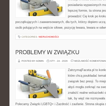
posiadania wypasionych ma
lepszej formie, ta strona je
prowadzić Cię krok po krok
początkujących i zaawansowanych, dla tych, którzy dopiero uczą 
osób polujących na wejście siłowe, pozycję lewara, lewara w odw
CATEGORIES:
NIERUCHOMOŚCI
PROBLEMY W ZWIĄZKU
POSTED BY ADMIN
STY - 24 - 2026
MOŻLIWOŚĆ KOMENTOWA
ZatrzymajFaceta.pl to konkr
które chcą poukładać temat
związek bez presji. To mie
abyś mogła zerknąć na swoj
znaleźć realne wskazówki 
tak, by więź nie rozmywała 
Polecamy Związki LGBTQ+ i Zazdrość i zaufanie. Strona skupia 