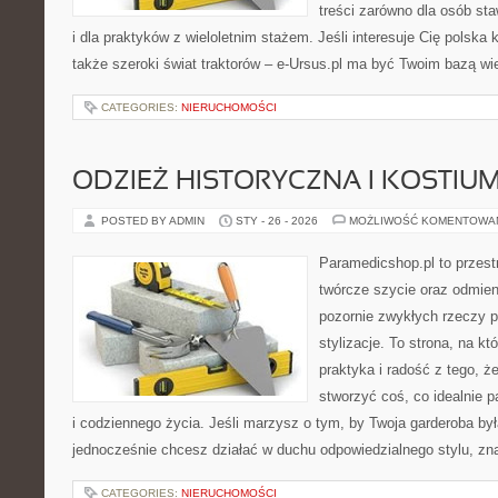
treści zarówno dla osób sta
i dla praktyków z wieloletnim stażem. Jeśli interesuje Cię polska 
także szeroki świat traktorów – e-Ursus.pl ma być Twoim bazą w
CATEGORIES:
NIERUCHOMOŚCI
ODZIEŻ HISTORYCZNA I KOSTIU
POSTED BY ADMIN
STY - 26 - 2026
MOŻLIWOŚĆ KOMENTOWA
Paramedicshop.pl to przest
twórcze szycie oraz odmieni
pozornie zwykłych rzeczy p
stylizacje. To strona, na któ
praktyka i radość z tego, 
stworzyć coś, co idealnie p
i codziennego życia. Jeśli marzysz o tym, by Twoja garderoba był
jednocześnie chcesz działać w duchu odpowiedzialnego stylu, zn
CATEGORIES:
NIERUCHOMOŚCI