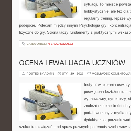
sytuacji. To miejsce powsta
hobbystycznie, ale też dla 
regularny trening, lepsze wy
podejście. Polecam między innymi Psychologia gry i koncentracja 
fizyczne do gry. Strona łączy fundamenty z praktycznymi wskazó
CATEGORIES:
NIERUCHOMOŚCI
OCENA I EWALUACJA UCZNIÓW
POSTED BY ADMIN
STY - 29 - 2026
MOŻLIWOŚĆ KOMENTOWA
Instytut wspierania oświaty
poświęcona kształceniu – m
wychowawcy, dyrektorzy, s
znaleźć rzetelne treści dot
portal tworzony z myślą o 
dydaktyczną, porządkować
szukaniu rozwiązań – od spraw prawnych po tematy wychowawcze