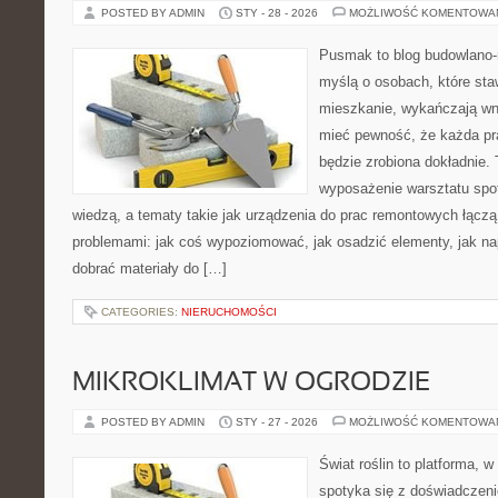
POSTED BY ADMIN
STY - 28 - 2026
MOŻLIWOŚĆ KOMENTOWA
Pusmak to blog budowlano-
myślą o osobach, które sta
mieszkanie, wykańczają wnę
mieć pewność, że każda p
będzie zrobiona dokładnie.
wyposażenie warsztatu spot
wiedzą, a tematy takie jak urządzenia do prac remontowych łączą
problemami: jak coś wypoziomować, jak osadzić elementy, jak nap
dobrać materiały do […]
CATEGORIES:
NIERUCHOMOŚCI
MIKROKLIMAT W OGRODZIE
POSTED BY ADMIN
STY - 27 - 2026
MOŻLIWOŚĆ KOMENTOWA
Świat roślin to platforma, w
spotyka się z doświadczeni