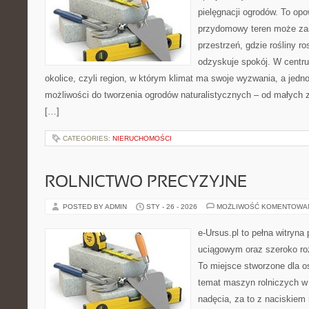
pielęgnacji ogrodów. To opo
przydomowy teren może zam
przestrzeń, gdzie rośliny r
odzyskuje spokój. W centrum
okolice, czyli region, w którym klimat ma swoje wyzwania, a jed
możliwości do tworzenia ogrodów naturalistycznych – od małyc
[…]
CATEGORIES:
NIERUCHOMOŚCI
ROLNICTWO PRECYZYJNE
POSTED BY ADMIN
STY - 26 - 2026
MOŻLIWOŚĆ KOMENTOWA
e-Ursus.pl to pełna witry
uciągowym oraz szeroko roz
To miejsce stworzone dla o
temat maszyn rolniczych w
nadęcia, za to z naciskiem