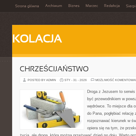
Archiwum
Biznes
Marzec
Redakcja
Strona główna
Sierp
KOLACJA
CHRZEŚCIJAŃSTWO
POSTED BY ADMIN
STY - 31 - 2026
MOŻLIWOŚĆ KOMENTOWA
Droga z Jezusem to serwis 
być przewodnikiem w powsz
wędrówce. To miejsce dla os
do Pana, pogłębiać relację
rozpoznawać kierunek w świ
opiera się na tym, że przek
życia, ale drogą, którą można przeżywać dzień po dniu. Warto prz