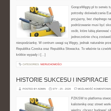
GorąceWęgry.pl to serwis tu
potrzeby doświadczania Eu
przyjazny, bez zbędnego na
podróżowanie musi być sko
osób, które lubią planować 
jednocześnie chcą zostawić
niespodziankę. W centrum uwagi są Węgry, jednak naturalnie przew
Republika Czeska oraz Republika Słowacka. To właśnie ta czwórk
krótkie wypady i […]
CATEGORIES:
NIERUCHOMOŚCI
HISTORIE SUKCESU I INSPIRACJE
POSTED BY ADMIN
STY - 25 - 2026
MOŻLIWOŚĆ KOMENTOWA
PZKiSW to platforma stworz
kalistenikę oraz street work
wiedzy, chcesz budować si