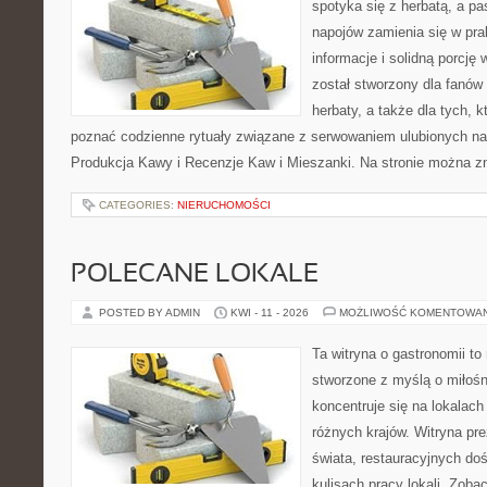
spotyka się z herbatą, a p
napojów zamienia się w pra
informacje i solidną porcję 
został stworzony dla fanów m
herbaty, a także dla tych, k
poznać codzienne rytuały związane z serwowaniem ulubionych n
Produkcja Kawy i Recenzje Kaw i Mieszanki. Na stronie można z
CATEGORIES:
NIERUCHOMOŚCI
POLECANE LOKALE
POSTED BY ADMIN
KWI - 11 - 2026
MOŻLIWOŚĆ KOMENTOWA
Ta witryna o gastronomii t
stworzone z myślą o miłośni
koncentruje się na lokalac
różnych krajów. Witryna pre
świata, restauracyjnych do
kulisach pracy lokali. Zoba