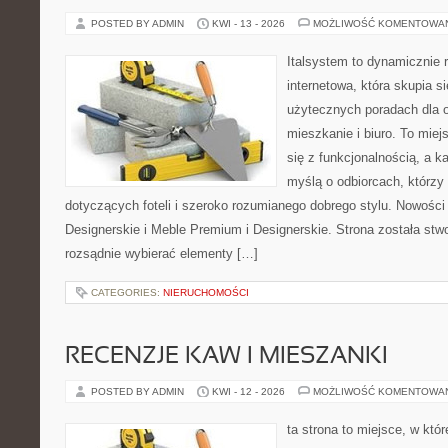
POSTED BY ADMIN
KWI - 13 - 2026
MOŻLIWOŚĆ KOMENTOWA
Italsystem to dynamicznie r
internetowa, która skupia s
użytecznych poradach dla 
mieszkanie i biuro. To miej
się z funkcjonalnością, a k
myślą o odbiorcach, którz
dotyczących foteli i szeroko rozumianego dobrego stylu. Nowości
Designerskie i Meble Premium i Designerskie. Strona została stw
rozsądnie wybierać elementy […]
CATEGORIES:
NIERUCHOMOŚCI
RECENZJE KAW I MIESZANKI
POSTED BY ADMIN
KWI - 12 - 2026
MOŻLIWOŚĆ KOMENTOWA
ta strona to miejsce, w kt