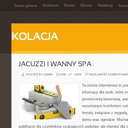
Archiwum
Biznes
Marzec
Redakcja
Strona główna
Sierp
KOLACJA
JACUZZI I WANNY SPA
POSTED BY ADMIN
KWI - 17 - 2026
MOŻLIWOŚĆ KOMENTOWA
Ta strona internetowa to 
informacji dla osób, które in
przestrzenią basenową, wa
rozumianym komfortem codz
tematy związane z wygodą,
domu oraz ogrodzie. Można 
publikacje dla czytelników szukających podstaw, ale również dla