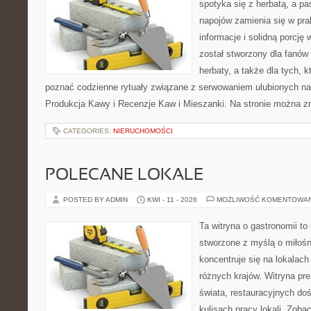
spotyka się z herbatą, a p
napojów zamienia się w pra
informacje i solidną porcję 
został stworzony dla fanów m
herbaty, a także dla tych, k
poznać codzienne rytuały związane z serwowaniem ulubionych n
Produkcja Kawy i Recenzje Kaw i Mieszanki. Na stronie można z
CATEGORIES:
NIERUCHOMOŚCI
POLECANE LOKALE
POSTED BY ADMIN
KWI - 11 - 2026
MOŻLIWOŚĆ KOMENTOWA
Ta witryna o gastronomii t
stworzone z myślą o miłośni
koncentruje się na lokalac
różnych krajów. Witryna pre
świata, restauracyjnych do
kulisach pracy lokali. Zoba