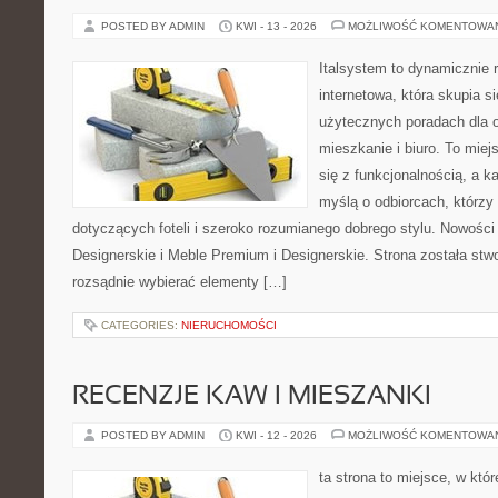
POSTED BY ADMIN
KWI - 13 - 2026
MOŻLIWOŚĆ KOMENTOWA
Italsystem to dynamicznie r
internetowa, która skupia s
użytecznych poradach dla 
mieszkanie i biuro. To miej
się z funkcjonalnością, a k
myślą o odbiorcach, którz
dotyczących foteli i szeroko rozumianego dobrego stylu. Nowości
Designerskie i Meble Premium i Designerskie. Strona została stw
rozsądnie wybierać elementy […]
CATEGORIES:
NIERUCHOMOŚCI
RECENZJE KAW I MIESZANKI
POSTED BY ADMIN
KWI - 12 - 2026
MOŻLIWOŚĆ KOMENTOWA
ta strona to miejsce, w kt