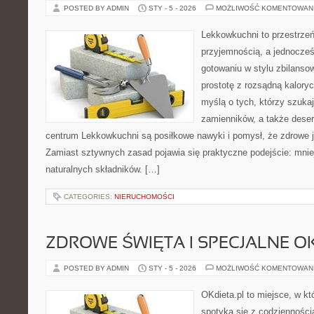
POSTED BY ADMIN
STY - 5 - 2026
MOŻLIWOŚĆ KOMENTOWAN
Lekkowkuchni to przestrzeń
przyjemnością, a jednocześn
gotowaniu w stylu zbilanso
prostotę z rozsądną kalory
myślą o tych, którzy szuka
zamienników, a także dese
centrum Lekkowkuchni są posiłkowe nawyki i pomysł, że zdrowe 
Zamiast sztywnych zasad pojawia się praktyczne podejście: mnie
naturalnych składników. […]
CATEGORIES:
NIERUCHOMOŚCI
ZDROWE ŚWIĘTA I SPECJALNE O
POSTED BY ADMIN
STY - 5 - 2026
MOŻLIWOŚĆ KOMENTOWAN
OKdieta.pl to miejsce, w k
spotyka się z codziennością