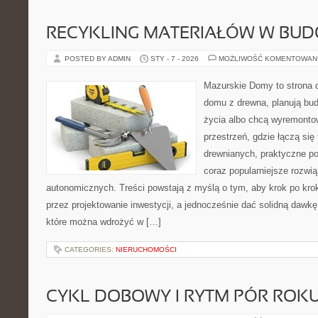
RECYKLING MATERIAŁÓW W BUD
POSTED BY ADMIN
STY - 7 - 2026
MOŻLIWOŚĆ KOMENTOWAN
Mazurskie Domy to strona d
domu z drewna, planują bu
życia albo chcą wyremontow
przestrzeń, gdzie łączą się
drewnianych, praktyczne po
coraz popularniejsze rozwi
autonomicznych. Treści powstają z myślą o tym, aby krok po kro
przez projektowanie inwestycji, a jednocześnie dać solidną dawkę 
które można wdrożyć w […]
CATEGORIES:
NIERUCHOMOŚCI
CYKL DOBOWY I RYTM PÓR ROK