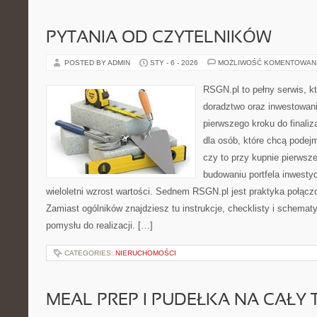
PYTANIA OD CZYTELNIKÓW
POSTED BY ADMIN
STY - 6 - 2026
MOŻLIWOŚĆ KOMENTOWAN
RSGN.pl to pełny serwis, k
doradztwo oraz inwestowan
pierwszego kroku do finaliz
dla osób, które chcą pode
czy to przy kupnie pierwsz
budowaniu portfela inwestyc
wieloletni wzrost wartości. Sednem RSGN.pl jest praktyka połąc
Zamiast ogólników znajdziesz tu instrukcje, checklisty i schemat
pomysłu do realizacji. […]
CATEGORIES:
NIERUCHOMOŚCI
MEAL PREP I PUDEŁKA NA CAŁY 