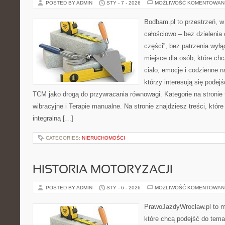
POSTED BY ADMIN
STY - 7 - 2026
MOŻLIWOŚĆ KOMENTOWAN
Bodbam.pl to przestrzeń, w 
całościowo – bez dzielenia 
części”, bez patrzenia wył
miejsce dla osób, które chc
ciało, emocje i codzienne n
którzy interesują się pode
TCM jako drogą do przywracania równowagi. Kategorie na stronie t
wibracyjne i Terapie manualne. Na stronie znajdziesz treści, któr
integralną […]
CATEGORIES:
NIERUCHOMOŚCI
HISTORIA MOTORYZACJI
POSTED BY ADMIN
STY - 6 - 2026
MOŻLIWOŚĆ KOMENTOWAN
PrawoJazdyWroclaw.pl to m
które chcą podejść do tema