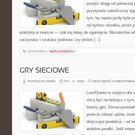
przejść drogę od pierwszej 
pozytywnie zakończony egz
tym, by nauka jazdy była p
od wyboru ośrodka, przez pr
praktykę w mieście — stał się łatwy do ogarnięcia. Niezależnie od
zaczynasz i szukasz podstaw, czy jesteś […]
CATEGORIES:
NIERUCHOMOŚCI
GRY SIECIOWE
POSTED BY ADMIN
STY - 6 - 2026
MOŻLIWOŚĆ KOMENTOWAN
LumiGranie to miejsce dla o
chcą być na bieżąco z tym, 
branży gier. Strona powstał
punkcie zebrać opinie, inst
dotyczące produkcji – od wi
ambitne perełki. Jeśli inte