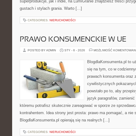
superprodukcje, jak i indie, na LumiGranie znajdziesz treści prz
gustach i stylach grania. Warto […]
CATEGORIES:
NIERUCHOMOŚCI
PRAWO KONSUMENCKIE W UE
POSTED BY ADMIN
STY - 6 - 2026
MOŻLIWOŚĆ KOMENTOWAN
BlogdlaKonsumenta.pl to uż
się na tym, co w codziennym
prawach konsumenta oraz 
cywilistycznych pokazanych
powstało po to, aby przepis
język paragrafów, zamienić 
któremu potrafisz skutecznie zareagować w sporze ze sprzedawcą
kontrahentem. Idea strony jest prosta: prawo ma pomagać, a nie s
BlogdlaKonsumenta.pl opierają się na realnych […]
CATEGORIES:
NIERUCHOMOŚCI