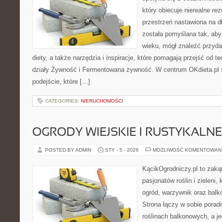
który obiecuje nierealne rez
przestrzeń nastawiona na d
została pomyślana tak, aby
wieku, mógł znaleźć przyd
diety, a także narzędzia i inspiracje, które pomagają przejść od t
działy Żywność i Fermentowana żywność. W centrum OKdieta.pl s
podejście, które […]
CATEGORIES:
NIERUCHOMOŚCI
OGRODY WIEJSKIE I RUSTYKALNE
POSTED BY ADMIN
STY - 5 - 2026
MOŻLIWOŚĆ KOMENTOWAN
KącikOgrodniczy.pl to zaką
pasjonatów roślin i zieleni,
ogród, warzywnik oraz balk
Strona łączy w sobie porad
roślinach balkonowych, a je