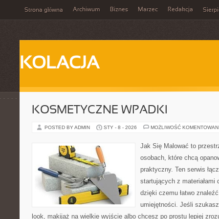
Archiwum
Biznes
Marzec
Redakcja
Strona główna
Sierp
KOLACJA
KOSMETYCZNE WPADKI
POSTED BY ADMIN
STY - 8 - 2026
MOŻLIWOŚĆ KOMENTOWAN
Jak Się Malować to przestr
osobach, które chcą opano
praktyczny. Ten serwis łąc
startujących z materiałami
dzięki czemu łatwo znaleźć
umiejętności. Jeśli szukasz
look, makijaż na wielkie wyjście albo chcesz po prostu lepiej zroz