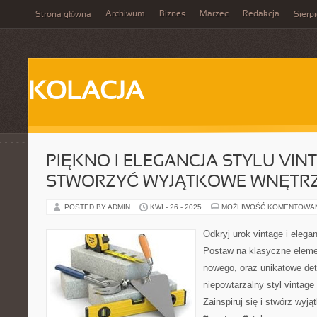
Archiwum
Biznes
Marzec
Redakcja
Strona główna
Sierp
KOLACJA
PIĘKNO I ELEGANCJA STYLU VINT
STWORZYĆ WYJĄTKOWE WNĘTR
POSTED BY ADMIN
KWI - 26 - 2025
MOŻLIWOŚĆ KOMENTOWA
Odkryj urok vintage i elega
Postaw na klasyczne elemen
nowego, oraz unikatowe det
niepowtarzalny styl vintag
Zainspiruj się i stwórz wyj