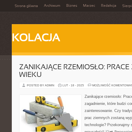
Archiwum
Biznes
Marzec
Redakcja
Strona główna
Sierp
KOLACJA
ZANIKAJĄCE RZEMIOSŁO: PRACE 
WIEKU
POSTED BY ADMIN
LUT - 18 - 2025
MOŻLIWOŚĆ KOMENTOWA
Zanikające rzemiosło: Prac
zagadnienie, które budzi c
zainteresowanie. Czy trad
prac ziemnych zostaną wyp
technologie? Przekonajmy s
przyszłość! 💡🚜 #pracezie