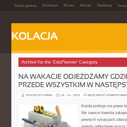
Archiwum
Biznes
Marzec
Redakcja
Strona główna
Sierp
KOLACJA
Archive for the ‘EduPlanner’ Category
NA WAKACJE ODJEŻDŻAMY GDZI
PRZEDE WSZYSTKIM W NASTĘPS
POSTED BY ADMIN
LIP - 14 - 2025
MOŻLIWOŚĆ KOMENTOWAN
Każda profesja ma prawo b
Nie zawsze kwestia zakupu 
pewnych sytuacjach zdarza s
aparaty oddechowe muszą 