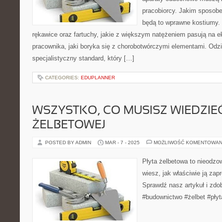
pracobiorcy. Jakim sposob
będą to wprawne kostiumy.
rękawice oraz fartuchy, jakie z większym natężeniem pasują na ek
pracownika, jaki boryka się z chorobotwórczymi elementami. Odz
specjalistyczny standard, który […]
CATEGORIES:
EDUPLANNER
WSZYSTKO, CO MUSISZ WIEDZIEĆ
ŻELBETOWEJ
POSTED BY ADMIN
MAR - 7 - 2025
MOŻLIWOŚĆ KOMENTOWAN
Płyta żelbetowa to nieodz
wiesz, jak właściwie ją za
Sprawdź nasz artykuł i zdo
#budownictwo #żelbet #płyt