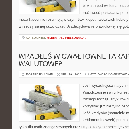
blokach pod wieloma baczen
możliwość posiadania po pr
może faceci nie rozumieją w czym tkwi kłopot, jakkolwiek kobiety
w rzeczy samej dużo czasu. A zdecydowanie prawidłowiej się gotuje
CATEGORIES:
GLEBA I JEJ PIELĘGNACJA
WPADŁEŚ W GWAŁTOWNE TARA
WALUTOWE?
POSTED BY ADMIN
SIE - 29 - 2025
MOŻLIWOŚĆ KOMENTOWA
Jeśli wyszukujesz natychm
Współcześnie na rynku jest
różnego rodzaju artykułów 
korzystać już nie tylko os
ilość kredytów (naturalnie
krótkoterminowych) przezna
tylko dla osób zaangażowanych oraz uzyskujących comiesięczne 