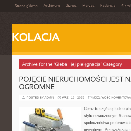
Archiwum
Biznes
Marzec
Redakcja
Strona główna
Sierp
KOLACJA
Archive for the ‘Gleba i jej pielęgnacja’ Category
POJĘCIE NIERUCHOMOŚCI JEST 
OGROMNE
POSTED BY ADMIN
WRZ - 16 - 2025
MOŻLIWOŚĆ KOMENTOWA
Coraz to częściej ludzie pl
stylu nowoczesnym Stanow
społeczeństwa preferował
prywatnym. Przewyższają o