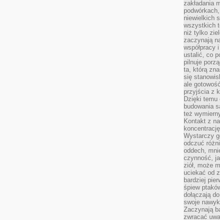
zakładania m
podwórkach,
niewielkich
wszystkich t
niż tylko zie
zaczynają na
współpracy i
ustalić, co 
pilnuje porzą
ta, którą zn
się stanowis
ale gotowość
przyjścia z 
Dzięki temu 
budowania są
też wymiern
Kontakt z na
koncentrację
Wystarczy g
odczuć różni
oddech, mnie
czynność, ja
ziół, może m
uciekać od 
bardziej pie
śpiew ptaków
dołączają do
swoje nawyki
Zaczynają b
zwracać uwa