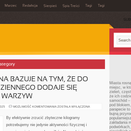
Marzec
Redakcja
Tagi
Tagi
Sierpień
Spis Treści
SUB
Category
NA BAZUJE NA TYM, ŻE DO
Miasta rosną
ZIENNEGO DODAJE SIĘ
miejsc, w k
zieleń, częs
Ć WARZYW
że ich codzi
samochód – b
pod blokiem,
DIETA
2025
MOŻLIWOŚĆ KOMENTOWANIA
ZOSTAŁA WYŁĄCZONA
parapecie to
KAPUŚCIANA
BAZUJE
bujną przyro
NA
By efektywnie zrzucić zbyteczne kilogramy
popularniejs
TYM,
zakładania m
ŻE
potrzebujemy nie jedynie aktywności fizycznej i
DO
podwórkach,
JADŁOSPISU