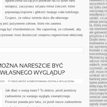
niewielkich
ograniczenia tuczących posiłków Na co dzień rano
CODZIENNEGO
wszystkich t
DODAJE
wstajesz, zaczynasz od paru minut ćwiczeń, które
SIĘ
niż tylko zie
ROZLEGŁĄ
zaczynają na
ILOŚĆ
poprawiają krążenie i gibkość twojego ciała ludzkiego.
WARZYW
współpracy i
Czujesz, że robisz istotnie dużo dla własnego
ustalić, co 
pilnuje porzą
ię jeść pożywienie zdrowe, które nie zawiera
ta, którą zn
się stanowis
ogą być chorobotwórcze. Nie zapominaj, że człowiek, aby
ale gotowość
nkcjonować musi dostarczać swojemu organizmowi właściwej
przyjścia z 
Dzięki temu 
budowania są
też wymiern
Kontakt z na
koncentrację
Wystarczy g
odczuć różni
oddech, mnie
MOŻNA NARESZCIE BYĆ
czynność, ja
ziół, może m
 WŁASNEGO WYGLĄDU?
uciekać od 
bardziej pie
W
 2025
MOŻLIWOŚĆ KOMENTOWANIA
ZOSTAŁA WYŁĄCZONA
śpiew ptaków
JAKI
dołączają do
SPOSÓB
MOŻNA
swoje nawyki
Jak dbać o swoją twarz? To dobrze, jeżeli jesteśmy
NARESZCIE
Zaczynają b
BYĆ
zadowolone ze swojego wyglądu zewnętrznego.
zwracać uwa
ZADOWOLONE
Z
sezonowe wa
Przecież prawda jest taka, że jeżeli nasze zadowolenie
WŁASNEGO
ogrody inspi
WYGLĄDU?