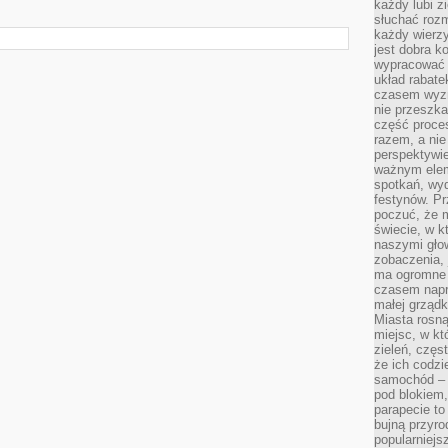
każdy lubi z
słuchać roz
każdy wierzy
jest dobra k
wypracować 
układ rabat
czasem wyzn
nie przeszka
część proce
razem, a nie
perspektywie
ważnym elem
spotkań, wyd
festynów. Pr
poczuć, że 
świecie, w k
naszymi gło
zobaczenia, 
ma ogromne 
czasem napr
małej grządk
Miasta rosną
miejsc, w k
zieleń, częs
że ich codzi
samochód – b
pod blokiem,
parapecie to
bujną przyro
popularniejs