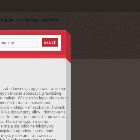
SCRIBE
FACEBOOK
TWITTER
, zabudowa się zagęszcza, a liczba
tórych można zobaczyć prawdziwą
to maleje. Wiele osób łapie się na tym,
enność to trasa: mieszkanie –
iuro – sklep – mieszkanie. Trawnik
 kilka drzew przy ulicy i doniczka na
 nie to samo, co kontakt z prawdziwą,
dą. Nic dziwnego, że coraz
ze stają się oddolne inicjatywy
iejskich ogrodów: na dachach,
 między blokami, a nawet na