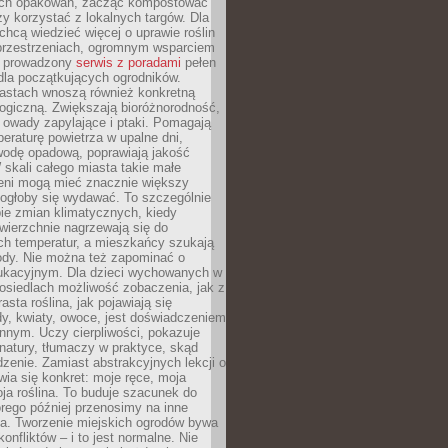
ch opakowań, zacząć kompostować
y korzystać z lokalnych targów. Dla
 chcą wiedzieć więcej o uprawie roślin
przestrzeniach, ogromnym wsparciem
e prowadzony
serwis z poradami
pełen
la początkujących ogrodników.
astach wnoszą również konkretną
ogiczną. Zwiększają bioróżnorodność,
 owady zapylające i ptaki. Pomagają
eraturę powietrza w upalne dni,
wodę opadową, poprawiają jakość
 skali całego miasta takie małe
leni mogą mieć znacznie większy
mogłoby się wydawać. To szczególnie
ie zmian klimatycznych, kiedy
wierzchnie nagrzewają się do
ch temperatur, a mieszkańcy szukają
łody. Nie można też zapominać o
ukacyjnym. Dla dzieci wychowanych w
osiedlach możliwość zobaczenia, jak z
asta roślina, jak pojawiają się
y, kwiaty, owoce, jest doświadczeniem
nnym. Uczy cierpliwości, pokazuje
natury, tłumaczy w praktyce, skąd
edzenie. Zamiast abstrakcyjnych lekcji o
awia się konkret: moje ręce, moja
a roślina. To buduje szacunek do
órego później przenosimy na inne
ia. Tworzenie miejskich ogrodów bywa
onfliktów – i to jest normalne. Nie