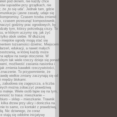
ieleń pod oknem, nie każdy chce
mów sąsiadów przy grządkach, nie
, że „to się uda”. Jednak tam, gdzie
omunikacja i jasne zasady, udaje się
kompromisy. Czasem trzeba zmienić
ek, czasem przesunąć kompostownik,
aczyć godziny prac ogrodowych, by
dzały tym, którzy potrzebują ciszy. To
su, w którym uczymy się, jak żyć
 tylko obok siebie. W dłuższej
 miejskie ogrody mogą stać się
entem tożsamości dzielnic. Miejscem
arzeń, edukacji, a nawet małych
zestrzenią, w której każdy może
ma wpływ na swoje otoczenie. W
tórym tak wiele rzeczy dzieje się ponad
wami, możliwość zasiania nasionka i
jak zmienia kawałek rzeczywistości,
znaczenie. To przypomnienie, że
awdę wielkie zmiany zaczynają się od
i między blokami.
, zabudowa się zagęszcza, a liczba
tórych można zobaczyć prawdziwą
to maleje. Wiele osób łapie się na tym,
enność to trasa: mieszkanie –
iuro – sklep – mieszkanie. Trawnik
 kilka drzew przy ulicy i doniczka na
 nie to samo, co kontakt z prawdziwą,
dą. Nic dziwnego, że coraz
ze stają się oddolne inicjatywy