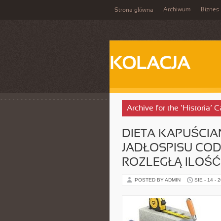
Archiwum
Biznes
Strona główna
KOLACJA
Archive for the ‘Historia’ 
DIETA KAPUŚCIA
JADŁOSPISU COD
ROZLEGŁĄ ILOŚ
POSTED BY ADMIN
SIE - 14 - 