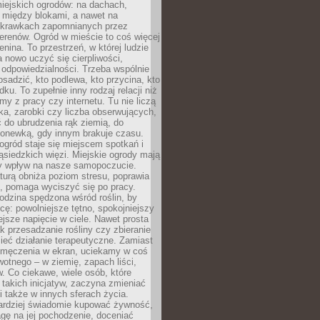
iejskich ogrodów: na dachach,
 między blokami, a nawet na
 skrawkach zapomnianych przez
erenów. Ogród w mieście to coś więcej
lenina. To przestrzeń, w której ludzie
 nowo uczyć się cierpliwości,
 odpowiedzialności. Trzeba wspólnie
posadzić, kto podlewa, kto przycina, kto
dku. To zupełnie inny rodzaj relacji niż
amy z pracy czy internetu. Tu nie liczą
ka, zarobki czy liczba obserwujących,
 do ubrudzenia rąk ziemią, do
konewką, gdy innym brakuje czasu.
ogród staje się miejscem spotkań i
siedzkich więzi. Miejskie ogrody mają
y wpływ na nasze samopoczucie.
turą obniża poziom stresu, poprawia
, pomaga wyciszyć się po pracy.
odzina spędzona wśród roślin, by
cę: powolniejsze tętno, spokojniejszy
jsze napięcie w ciele. Nawet prosta
k przesadzanie rośliny czy zbieranie
ieć działanie terapeutyczne. Zamiast
zmęczenia w ekran, uciekamy w coś
rwotnego – w ziemię, zapach liści,
. Co ciekawe, wiele osób, które
 takich inicjatyw, zaczyna zmieniać
 także w innych sferach życia.
ardziej świadomie kupować żywność,
gę na jej pochodzenie, doceniać