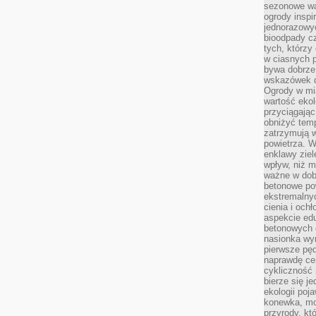
sezonowe wa
ogrody inspi
jednorazowy
bioodpady cz
tych, którzy
w ciasnych 
bywa dobrz
wskazówek d
Ogrody w mi
wartość ekol
przyciągając
obniżyć temp
zatrzymują 
powietrza. W
enklawy zie
wpływ, niż 
ważne w dob
betonowe po
ekstremalny
cienia i och
aspekcie ed
betonowych 
nasionka wyr
pierwsze pęd
naprawdę ce
cykliczność 
bierze się j
ekologii poj
konewka, moj
przyrody, kt