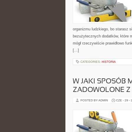
organizmu ludzkiego, bo starasz s
bezużytecznych dodatków, które m
mógł rzeczywiście prawidłowo fu
[…]
CATEGORIES:
HISTORIA
W JAKI SPOSÓB 
ZADOWOLONE Z
POSTED BY ADMIN
CZE - 29 -