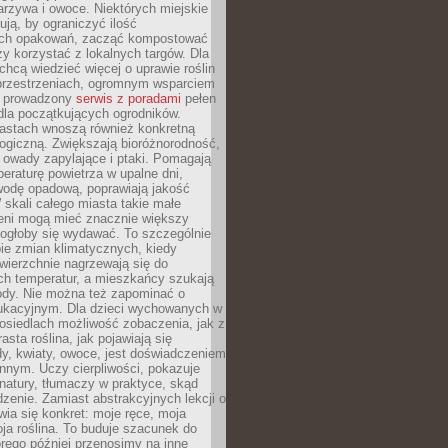
rzywa i owoce. Niektórych miejskie
rują, by ograniczyć ilość
ch opakowań, zacząć kompostować
y korzystać z lokalnych targów. Dla
 chcą wiedzieć więcej o uprawie roślin
przestrzeniach, ogromnym wsparciem
e prowadzony
serwis z poradami
pełen
la początkujących ogrodników.
astach wnoszą również konkretną
ogiczną. Zwiększają bioróżnorodność,
 owady zapylające i ptaki. Pomagają
eraturę powietrza w upalne dni,
wodę opadową, poprawiają jakość
 skali całego miasta takie małe
leni mogą mieć znacznie większy
mogłoby się wydawać. To szczególnie
ie zmian klimatycznych, kiedy
wierzchnie nagrzewają się do
ch temperatur, a mieszkańcy szukają
łody. Nie można też zapominać o
ukacyjnym. Dla dzieci wychowanych w
osiedlach możliwość zobaczenia, jak z
asta roślina, jak pojawiają się
y, kwiaty, owoce, jest doświadczeniem
nnym. Uczy cierpliwości, pokazuje
natury, tłumaczy w praktyce, skąd
edzenie. Zamiast abstrakcyjnych lekcji o
awia się konkret: moje ręce, moja
a roślina. To buduje szacunek do
órego później przenosimy na inne