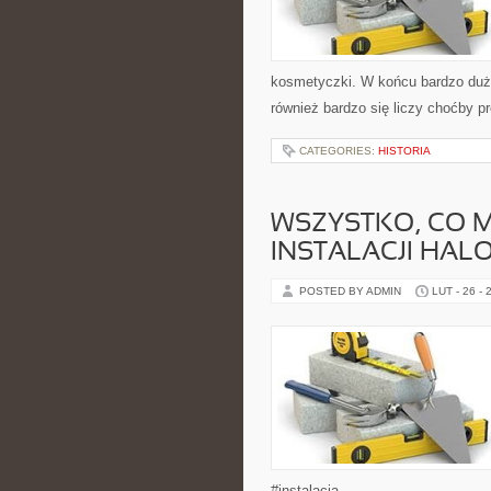
kosmetyczki. W końcu bardzo dużo
również bardzo się liczy choćby pr
CATEGORIES:
HISTORIA
WSZYSTKO, CO M
INSTALACJI HAL
POSTED BY ADMIN
LUT - 26 - 
#instalacja