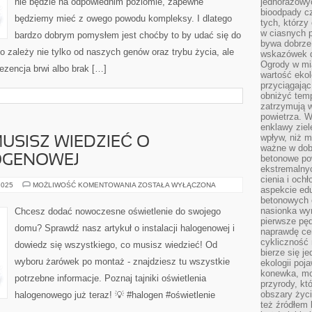
nie będzie na odpowiednim poziomie, zapewne
jednorazowy
bioodpady cz
będziemy mieć z owego powodu kompleksy. I dlatego
tych, którzy
w ciasnych 
bardzo dobrym pomysłem jest choćby to by udać się do
bywa dobrz
 zależy nie tylko od naszych genów oraz trybu życia, ale
wskazówek d
Ogrody w mi
ezencja brwi albo brak […]
wartość ekol
przyciągając
obniżyć temp
zatrzymują 
powietrza. W
enklawy zie
wpływ, niż 
USISZ WIEDZIEĆ O
ważne w dob
OGENOWEJ
betonowe po
ekstremalny
cienia i och
WSZYSTKO,
2025
MOŻLIWOŚĆ KOMENTOWANIA
ZOSTAŁA WYŁĄCZONA
aspekcie ed
CO
betonowych 
MUSISZ
WIEDZIEĆ
nasionka wyr
Chcesz dodać nowoczesne oświetlenie do swojego
O
pierwsze pęd
INSTALACJI
domu? Sprawdź nasz artykuł o instalacji halogenowej i
HALOGENOWEJ
naprawdę ce
cykliczność 
dowiedz się wszystkiego, co musisz wiedzieć! Od
bierze się j
wyboru żarówek po montaż - znajdziesz tu wszystkie
ekologii poj
konewka, moj
potrzebne informacje. Poznaj tajniki oświetlenia
przyrody, kt
obszary życ
halogenowego już teraz! 💡 #halogen #oświetlenie
też źródłem k