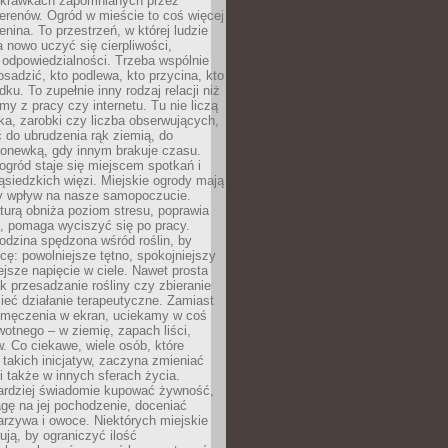
 skrawkach zapomnianych przez
erenów. Ogród w mieście to coś więcej
lenina. To przestrzeń, w której ludzie
 nowo uczyć się cierpliwości,
 odpowiedzialności. Trzeba wspólnie
posadzić, kto podlewa, kto przycina, kto
dku. To zupełnie inny rodzaj relacji niż
amy z pracy czy internetu. Tu nie liczą
ka, zarobki czy liczba obserwujących,
 do ubrudzenia rąk ziemią, do
konewką, gdy innym brakuje czasu.
ogród staje się miejscem spotkań i
siedzkich więzi. Miejskie ogrody mają
y wpływ na nasze samopoczucie.
turą obniża poziom stresu, poprawia
, pomaga wyciszyć się po pracy.
odzina spędzona wśród roślin, by
cę: powolniejsze tętno, spokojniejszy
jsze napięcie w ciele. Nawet prosta
k przesadzanie rośliny czy zbieranie
ieć działanie terapeutyczne. Zamiast
zmęczenia w ekran, uciekamy w coś
rwotnego – w ziemię, zapach liści,
. Co ciekawe, wiele osób, które
 takich inicjatyw, zaczyna zmieniać
 także w innych sferach życia.
ardziej świadomie kupować żywność,
gę na jej pochodzenie, doceniać
rzywa i owoce. Niektórych miejskie
rują, by ograniczyć ilość