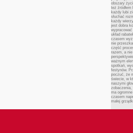
obszary życ
też źródłem k
każdy lubi z
słuchać roz
każdy wierzy
jest dobra k
wypracować 
układ rabat
czasem wyzn
nie przeszka
część proce
razem, a nie
perspektywie
ważnym elem
spotkań, wyd
festynów. Pr
poczuć, że 
świecie, w k
naszymi gło
zobaczenia, 
ma ogromne 
czasem napr
małej grządk