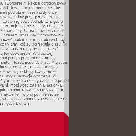
ia. Tworzenie miejskich ogrodów bywa
onfliktów – i to jest normalne. Nie
ieleń pod oknem, nie każdy chce
mów sąsiadów przy grządkach, nie
, że „to się uda”. Jednak tam, gdzie
omunikacja i jasne zasady, udaje się
kompromisy. Czasem trzeba zmienić
ek, czasem przesunąć kompostownik,
aczyć godziny prac ogrodowych, by
dzały tym, którzy potrzebują ciszy. To
su, w którym uczymy się, jak żyć
 tylko obok siebie. W dłuższej
 miejskie ogrody mogą stać się
entem tożsamości dzielnic. Miejscem
arzeń, edukacji, a nawet małych
zestrzenią, w której każdy może
ma wpływ na swoje otoczenie. W
tórym tak wiele rzeczy dzieje się ponad
wami, możliwość zasiania nasionka i
jak zmienia kawałek rzeczywistości,
znaczenie. To przypomnienie, że
awdę wielkie zmiany zaczynają się od
i między blokami.