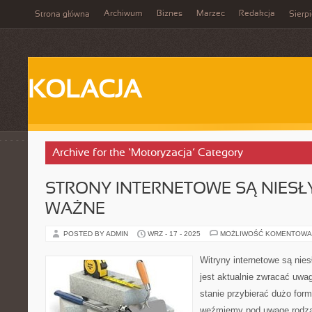
Archiwum
Biznes
Marzec
Redakcja
Strona główna
Sierp
KOLACJA
Archive for the ‘Motoryzacja’ Category
STRONY INTERNETOWE SĄ NIESŁ
WAŻNE
POSTED BY ADMIN
WRZ - 17 - 2025
MOŻLIWOŚĆ KOMENTOWA
Witryny internetowe są nie
jest aktualnie zwracać uwagę
stanie przybierać dużo for
weźmiemy pod uwagę rodzaj