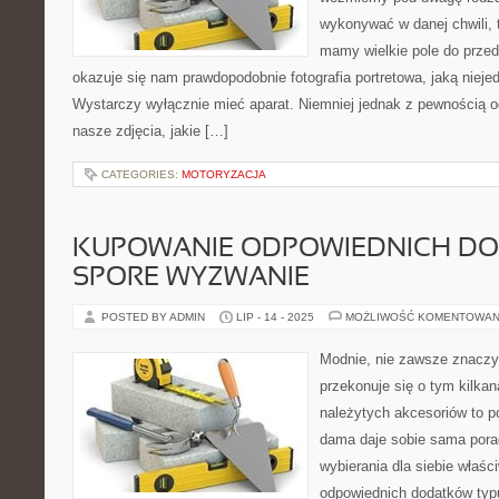
wykonywać w danej chwili,
mamy wielkie pole do przed
okazuje się nam prawdopodobnie fotografia portretowa, jaką nieje
Wystarczy wyłącznie mieć aparat. Niemniej jednak z pewnością o
nasze zdjęcia, jakie […]
CATEGORIES:
MOTORYZACJA
KUPOWANIE ODPOWIEDNICH D
SPORE WYZWANIE
POSTED BY ADMIN
LIP - 14 - 2025
MOŻLIWOŚĆ KOMENTOWAN
Modnie, nie zawsze znaczy
przekonuje się o tym kilka
należytych akcesoriów to 
dama daje sobie sama poradę
wybierania dla siebie właści
odpowiednich dodatków typu 