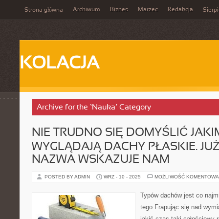
Archiwum
Biznes
Marzec
Redakcja
Strona główna
Sierp
KOLACJA
Archive for the ‘Nauka’ Category
NIE TRUDNO SIĘ DOMYŚLIĆ JAK
WYGLĄDAJĄ DACHY PŁASKIE. JU
NAZWA WSKAZUJE NAM
POSTED BY ADMIN
WRZ - 10 - 2025
MOŻLIWOŚĆ KOMENTOWA
Typów dachów jest co najmn
tego Frapując się nad wymi
jakiś czas taki całościowy