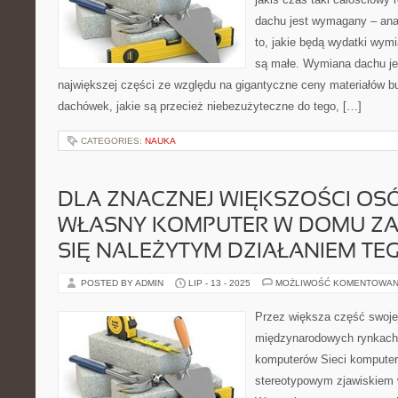
dachu jest wymagany – ana
to, jakie będą wydatki wymi
są małe. Wymiana dachu je
największej części ze względu na gigantyczne ceny materiałów 
dachówek, jakie są przecież niebezużyteczne do tego, […]
CATEGORIES:
NAUKA
DLA ZNACZNEJ WIĘKSZOŚCI OS
WŁASNY KOMPUTER W DOMU Z
SIĘ NALEŻYTYM DZIAŁANIEM TE
POSTED BY ADMIN
LIP - 13 - 2025
MOŻLIWOŚĆ KOMENTOWAN
Przez większa część swoje
międzynarodowych rynkach f
komputerów Sieci komputero
stereotypowym zjawiskiem 