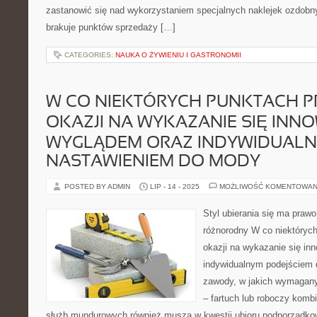
zastanowić się nad wykorzystaniem specjalnych naklejek ozdobny
brakuje punktów sprzedaży […]
CATEGORIES:
NAUKA O ŻYWIENIU I GASTRONOMII
W CO NIEKTÓRYCH PUNKTACH P
OKAZJI NA WYKAZANIE SIĘ IN
WYGLĄDEM ORAZ INDYWIDUAL
NASTAWIENIEM DO MODY
POSTED BY ADMIN
LIP - 14 - 2025
MOŻLIWOŚĆ KOMENTOWAN
Styl ubierania się ma prawo
różnorodny W co niektóryc
okazji na wykazanie się i
indywidualnym podejściem 
zawody, w jakich wymagany 
– fartuch lub roboczy komb
służb mundurowych również muszą w kwestii ubioru podporządkow