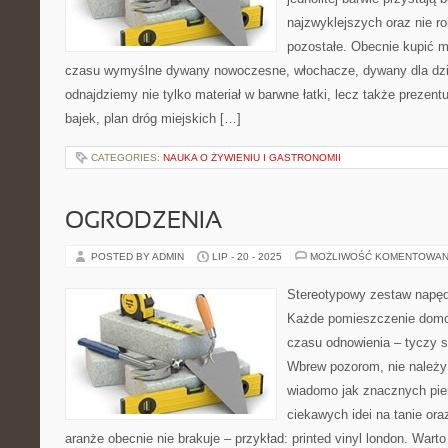
najzwyklejszych oraz nie rob
pozostałe. Obecnie kupić m
czasu wymyślne dywany nowoczesne, włochacze, dywany dla dzie
odnajdziemy nie tylko materiał w barwne łatki, lecz także prezent
bajek, plan dróg miejskich […]
CATEGORIES:
NAUKA O ŻYWIENIU I GASTRONOMII
OGRODZENIA
POSTED BY ADMIN
LIP - 20 - 2025
MOŻLIWOŚĆ KOMENTOWAN
Stereotypowy zestaw napę
Każde pomieszczenie domo
czasu odnowienia – tyczy s
Wbrew pozorom, nie należy
wiadomo jak znacznych pie
ciekawych idei na tanie or
aranże obecnie nie brakuje – przykład: printed vinyl london. Wart