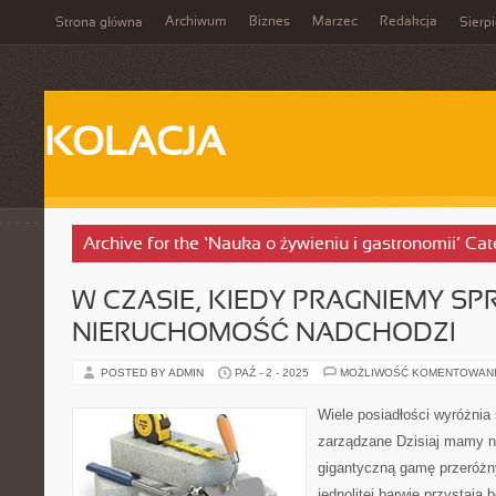
Archiwum
Biznes
Marzec
Redakcja
Strona główna
Sierp
KOLACJA
Archive for the ‘Nauka o żywieniu i gastronomii’ Ca
W CZASIE, KIEDY PRAGNIEMY S
NIERUCHOMOŚĆ NADCHODZI
POSTED BY ADMIN
PAŹ - 2 - 2025
MOŻLIWOŚĆ KOMENTOWAN
Wiele posiadłości wyróżnia 
zarządzane Dzisiaj mamy n
gigantyczną gamę przeróż
jednolitej barwie przystają 