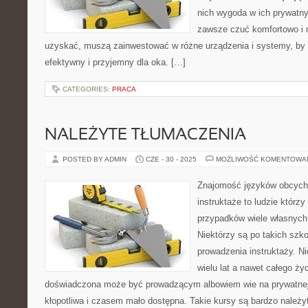
nich wygoda w ich prywatn
zawsze czuć komfortowo i mi
uzyskać, muszą zainwestować w różne urządzenia i systemy, by
efektywny i przyjemny dla oka. […]
CATEGORIES:
PRACA
NALEŻYTE TŁUMACZENIA
POSTED BY ADMIN
CZE - 30 - 2025
MOŻLIWOŚĆ KOMENTOWA
Znajomość języków obcych 
instruktaże to ludzie którz
przypadków wiele własnych
Niektórzy są po takich szko
prowadzenia instruktaży. Ni
wielu lat a nawet całego ży
doświadczona może być prowadzącym albowiem wie na prywatnej 
kłopotliwa i czasem mało dostępna. Takie kursy są bardzo należy