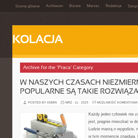
Archiwum
Biznes
Marzec
Redakcja
Strona główna
Sierp
KOLACJA
Archive for the ‘Praca’ Category
W NASZYCH CZASACH NIEZMIER
POPULARNE SĄ TAKIE ROZWIĄZ
POSTED BY ADMIN
WRZ - 11 - 2025
MOŻLIWOŚĆ KOMENTOWA
Każdy jeden człowiek nie z
jest, pragnie mieszkać w 
Ludzie marzą o wygodzie, ni
w tym momencie znajdują. Le