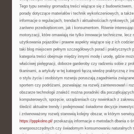
Tego typu serwisy gromadzą treści wiążące się z budownictwem, 
porady dotyczące materiałów i technik wykończeniowych, a także
informacje o regulacjach, trendach i aktualnościach rynkowych, j
zarówno przedsiębiorcom, jak i konsumentom. Równie interesują
motoryzacji, które omawiają nie tylko innowacje techniczne, lecz
użytkowania pojazdów i prawne aspekty wiążące się z ich codzien
taki blog miejscem pełnym szczegółowych porad i praktycznych 
kategoria treści obejmuje między innymi modę i urodę, gdzie moż
właściwej pielęgnacji, doborze garderoby czy radzeniu sobie z p
tkaninami, a artykuły w tej kategorii łączą wiedzę praktyczną z in
o stylu życia i osobistym rozwoju poruszają zagadnienia związane
sportem czy podróżami, pozwalając na rozwój zainteresowań i ro
obszarze technologii znaleźć można poradniki dla początkujących
komputerowych, sprzęcie, urządzeniach czy nowinkach z zakres
śledzić aktualne trendy i podejmować świadome decyzje inwestyc
i zrównoważony rozwój stanowią kolejny obszar, w którym serwisy
https://pppkolno.pl/
przekazują informacje o metodach dbania o ś
energooszczędnych czy świadomym konsumowaniu naturalnych s