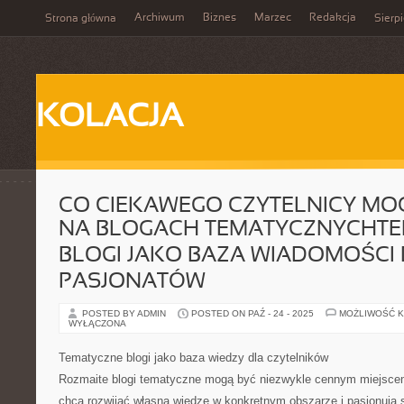
Archiwum
Biznes
Marzec
Redakcja
Strona główna
Sierp
KOLACJA
CO CIEKAWEGO CZYTELNICY MO
NA BLOGACH TEMATYCZNYCHT
BLOGI JAKO BAZA WIADOMOŚCI
PASJONATÓW
POSTED BY ADMIN
POSTED ON PAŹ - 24 - 2025
MOŻLIWOŚĆ 
WYŁĄCZONA
Tematyczne blogi jako baza wiedzy dla czytelników
Rozmaite blogi tematyczne mogą być niezwykle cennym miejscem 
chcą rozwijać własną wiedzę w konkretnym obszarze i pasjonują 