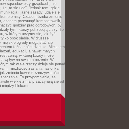
mów sąsiadów przy grządkach, nie
, że „to się uda”. Jednak tam, gdzie
omunikacja i jasne zasady, udaje się
kompromisy. Czasem trzeba zmienić
ek, czasem przesunąć kompostownik,
aczyć godziny prac ogrodowych, by
dzały tym, którzy potrzebują ciszy. To
su, w którym uczymy się, jak żyć
 tylko obok siebie. W dłuższej
 miejskie ogrody mogą stać się
entem tożsamości dzielnic. Miejscem
arzeń, edukacji, a nawet małych
zestrzenią, w której każdy może
ma wpływ na swoje otoczenie. W
tórym tak wiele rzeczy dzieje się ponad
wami, możliwość zasiania nasionka i
jak zmienia kawałek rzeczywistości,
znaczenie. To przypomnienie, że
awdę wielkie zmiany zaczynają się od
i między blokami.