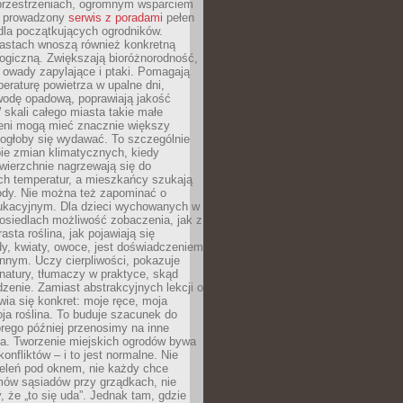
przestrzeniach, ogromnym wsparciem
e prowadzony
serwis z poradami
pełen
la początkujących ogrodników.
astach wnoszą również konkretną
ogiczną. Zwiększają bioróżnorodność,
 owady zapylające i ptaki. Pomagają
eraturę powietrza w upalne dni,
wodę opadową, poprawiają jakość
 skali całego miasta takie małe
leni mogą mieć znacznie większy
mogłoby się wydawać. To szczególnie
ie zmian klimatycznych, kiedy
wierzchnie nagrzewają się do
ch temperatur, a mieszkańcy szukają
łody. Nie można też zapominać o
ukacyjnym. Dla dzieci wychowanych w
osiedlach możliwość zobaczenia, jak z
asta roślina, jak pojawiają się
y, kwiaty, owoce, jest doświadczeniem
nnym. Uczy cierpliwości, pokazuje
natury, tłumaczy w praktyce, skąd
edzenie. Zamiast abstrakcyjnych lekcji o
awia się konkret: moje ręce, moja
a roślina. To buduje szacunek do
órego później przenosimy na inne
ia. Tworzenie miejskich ogrodów bywa
onfliktów – i to jest normalne. Nie
ieleń pod oknem, nie każdy chce
mów sąsiadów przy grządkach, nie
, że „to się uda”. Jednak tam, gdzie