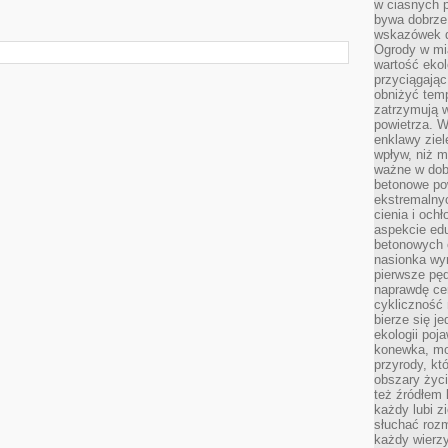
w ciasnych 
bywa dobrz
wskazówek d
Ogrody w mi
wartość ekol
przyciągając
obniżyć temp
zatrzymują 
powietrza. W
enklawy zie
wpływ, niż 
ważne w dob
betonowe po
ekstremalny
cienia i och
aspekcie ed
betonowych 
nasionka wyr
pierwsze pęd
naprawdę ce
cykliczność 
bierze się j
ekologii poj
konewka, moj
przyrody, kt
obszary życ
też źródłem k
każdy lubi z
słuchać roz
każdy wierzy