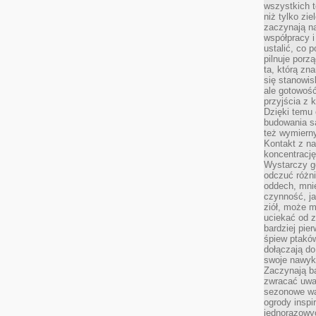
wszystkich t
niż tylko zie
zaczynają na
współpracy i
ustalić, co 
pilnuje porzą
ta, którą zn
się stanowis
ale gotowość
przyjścia z 
Dzięki temu 
budowania są
też wymiern
Kontakt z na
koncentrację
Wystarczy g
odczuć różni
oddech, mnie
czynność, ja
ziół, może m
uciekać od 
bardziej pie
śpiew ptaków
dołączają do
swoje nawyki
Zaczynają b
zwracać uwa
sezonowe wa
ogrody inspi
jednorazowy