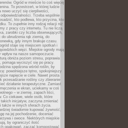
erenów. Ogród w mieście to coś więcej
lenina. To przestrzeń, w której ludzie
 nowo uczyć się cierpliwości,
 odpowiedzialności. Trzeba wspólnie
posadzić, kto podlewa, kto przycina, kto
dku. To zupełnie inny rodzaj relacji niż
amy z pracy czy internetu. Tu nie liczą
ka, zarobki czy liczba obserwujących,
 do ubrudzenia rąk ziemią, do
konewką, gdy innym brakuje czasu.
ogród staje się miejscem spotkań i
siedzkich więzi. Miejskie ogrody mają
y wpływ na nasze samopoczucie.
turą obniża poziom stresu, poprawia
, pomaga wyciszyć się po pracy.
odzina spędzona wśród roślin, by
cę: powolniejsze tętno, spokojniejszy
jsze napięcie w ciele. Nawet prosta
k przesadzanie rośliny czy zbieranie
ieć działanie terapeutyczne. Zamiast
zmęczenia w ekran, uciekamy w coś
rwotnego – w ziemię, zapach liści,
. Co ciekawe, wiele osób, które
 takich inicjatyw, zaczyna zmieniać
 także w innych sferach życia.
ardziej świadomie kupować żywność,
gę na jej pochodzenie, doceniać
rzywa i owoce. Niektórych miejskie
rują, by ograniczyć ilość
ch opakowań, zacząć kompostować