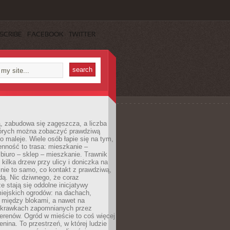
SCRIBE
FACEBOOK
TWITTER
, zabudowa się zagęszcza, a liczba
tórych można zobaczyć prawdziwą
to maleje. Wiele osób łapie się na tym,
enność to trasa: mieszkanie –
iuro – sklep – mieszkanie. Trawnik
 kilka drzew przy ulicy i doniczka na
 nie to samo, co kontakt z prawdziwą,
dą. Nic dziwnego, że coraz
ze stają się oddolne inicjatywy
iejskich ogrodów: na dachach,
 między blokami, a nawet na
 skrawkach zapomnianych przez
erenów. Ogród w mieście to coś więcej
lenina. To przestrzeń, w której ludzie