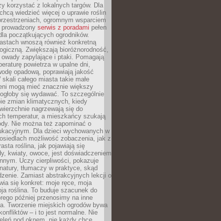
y korzystać z lokalnych targów. Dla
 chcą wiedzieć więcej o uprawie roślin
przestrzeniach, ogromnym wsparciem
e prowadzony
serwis z poradami
pełen
la początkujących ogrodników.
astach wnoszą również konkretną
ogiczną. Zwiększają bioróżnorodność,
 owady zapylające i ptaki. Pomagają
eraturę powietrza w upalne dni,
wodę opadową, poprawiają jakość
 skali całego miasta takie małe
leni mogą mieć znacznie większy
mogłoby się wydawać. To szczególnie
ie zmian klimatycznych, kiedy
wierzchnie nagrzewają się do
ch temperatur, a mieszkańcy szukają
łody. Nie można też zapominać o
ukacyjnym. Dla dzieci wychowanych w
osiedlach możliwość zobaczenia, jak z
asta roślina, jak pojawiają się
y, kwiaty, owoce, jest doświadczeniem
nnym. Uczy cierpliwości, pokazuje
natury, tłumaczy w praktyce, skąd
edzenie. Zamiast abstrakcyjnych lekcji o
awia się konkret: moje ręce, moja
a roślina. To buduje szacunek do
órego później przenosimy na inne
ia. Tworzenie miejskich ogrodów bywa
onfliktów – i to jest normalne. Nie
ieleń pod oknem, nie każdy chce