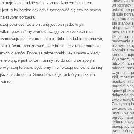
zaczynają na
 okazję lepiej radzić sobie z zarządzaniem biznesem
współpracy i
ustalić, co 
ne jest to by bardzo dokładnie zastanowić się czy na pewno
pilnuje porzą
 należytym porządku.
ta, którą zn
się stanowis
zej pewność, że z pizzerią jest wszystko w jak
ale gotowość
ystkim powinniśmy zwrócić uwagę, że ze wszech miar
przyjścia z 
Dzięki temu 
amować swoją pizzerię na mieście. Dobre są kubki reklamowe,
budowania są
też wymiern
okalu. Warto porozdawać takie kubki, lecz także parasole
Kontakt z na
ernych klientów. Dobre są także torebki reklamowe – kiedy
koncentrację
Wystarczy g
denerwujące jest to, że musimy iść do domu ze sporym
odczuć różni
ie większej torebce, będziemy mieli okazję schować do niej
oddech, mnie
czynność, ja
jść z nią do domu. Sposobów dzięki to którym pizzeria
ziół, może m
uciekać od 
 więcej.
bardziej pie
śpiew ptaków
dołączają do
swoje nawyki
Zaczynają b
zwracać uwa
sezonowe wa
ogrody inspi
jednorazowy
bioodpady cz
tych, którzy