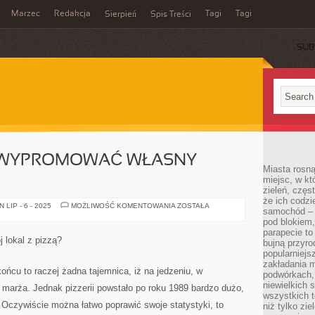
Marzec
Redakcja
Tagi
Tagi
Sierpień
Spis Treści
SUB
Y WYPROMOWAĆ WŁASNY
Miasta rosną
miejsc, w k
zieleń, częs
że ich codzi
CO
LIP - 6 - 2025
MOŻLIWOŚĆ KOMENTOWANIA
ZOSTAŁA
samochód – b
ZROBIĆ,
ABY
pod blokiem,
WYPROMOWAĆ
parapecie to
WŁASNY
 lokal z pizzą?
bujną przyro
LOKAL
Z
popularniejs
PIZZĄ?
zakładania m
końcu to raczej żadna tajemnica, iż na jedzeniu, w
podwórkach,
niewielkich
a marża. Jednak pizzerii powstało po roku 1989 bardzo dużo,
wszystkich t
 Oczywiście można łatwo poprawić swoje statystyki, to
niż tylko zie