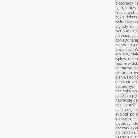
bioodpady cz
tych, którzy
w ciasnych 
bywa dobrz
wskazówek d
Ogrody w mi
wartość ekol
przyciągając
obniżyć temp
zatrzymują 
powietrza. W
enklawy zie
wpływ, niż 
ważne w dob
betonowe po
ekstremalny
cienia i och
aspekcie ed
betonowych 
nasionka wyr
pierwsze pęd
naprawdę ce
cykliczność 
bierze się j
ekologii poj
konewka, moj
przyrody, kt
obszary życ
też źródłem k
każdy lubi z