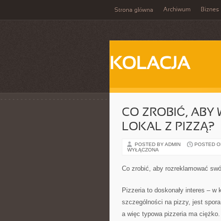
Archiwum
Biznes
Strona główna
KOLACJA
CO ZROBIĆ, AB
LOKAL Z PIZZĄ?
POSTED BY ADMIN
POSTED ON 
WYŁĄCZONA
Co zrobić, aby rozreklamować swój
Pizzeria to doskonały interes – w 
szczególności na pizzy, jest spor
a więc typowa pizzeria ma ciężko.