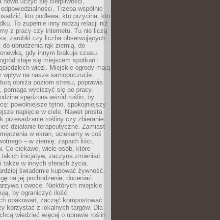
 nowo uczyć się cierpliwości,
 odpowiedzialności. Trzeba wspólnie
posadzić, kto podlewa, kto przycina, kto
dku. To zupełnie inny rodzaj relacji niż
amy z pracy czy internetu. Tu nie liczą
ka, zarobki czy liczba obserwujących,
 do ubrudzenia rąk ziemią, do
konewką, gdy innym brakuje czasu.
ogród staje się miejscem spotkań i
siedzkich więzi. Miejskie ogrody mają
y wpływ na nasze samopoczucie.
turą obniża poziom stresu, poprawia
, pomaga wyciszyć się po pracy.
odzina spędzona wśród roślin, by
cę: powolniejsze tętno, spokojniejszy
jsze napięcie w ciele. Nawet prosta
k przesadzanie rośliny czy zbieranie
ieć działanie terapeutyczne. Zamiast
zmęczenia w ekran, uciekamy w coś
rwotnego – w ziemię, zapach liści,
. Co ciekawe, wiele osób, które
 takich inicjatyw, zaczyna zmieniać
 także w innych sferach życia.
ardziej świadomie kupować żywność,
gę na jej pochodzenie, doceniać
rzywa i owoce. Niektórych miejskie
rują, by ograniczyć ilość
ch opakowań, zacząć kompostować
y korzystać z lokalnych targów. Dla
 chcą wiedzieć więcej o uprawie roślin