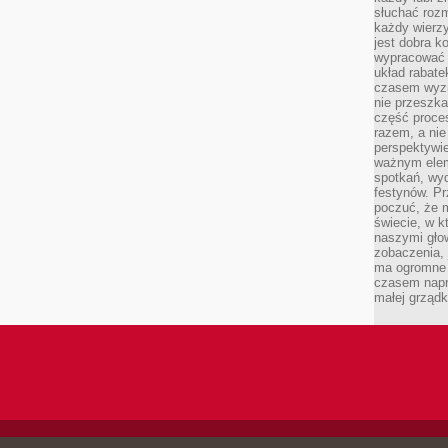
słuchać roz
każdy wierzy
jest dobra k
wypracować 
układ rabat
czasem wyzn
nie przeszka
część proce
razem, a nie
perspektywie
ważnym elem
spotkań, wyd
festynów. Pr
poczuć, że 
świecie, w k
naszymi gło
zobaczenia, 
ma ogromne 
czasem napr
małej grządk