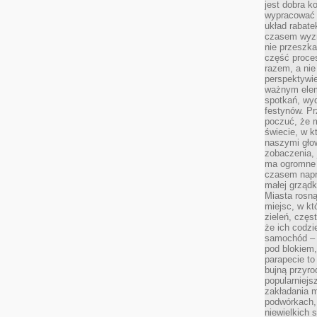
jest dobra k
wypracować 
układ rabat
czasem wyzn
nie przeszka
część proce
razem, a nie
perspektywie
ważnym elem
spotkań, wyd
festynów. Pr
poczuć, że 
świecie, w k
naszymi gło
zobaczenia, 
ma ogromne 
czasem napr
małej grządk
Miasta rosną
miejsc, w k
zieleń, częs
że ich codzi
samochód – b
pod blokiem,
parapecie to
bujną przyro
popularniejs
zakładania m
podwórkach,
niewielkich