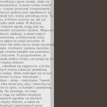
omunikacja i jasne zasady, udaje się
kompromisy. Czasem trzeba zmienić
ek, czasem przesunąć kompostownik,
aczyć godziny prac ogrodowych, by
dzały tym, którzy potrzebują ciszy. To
su, w którym uczymy się, jak żyć
 tylko obok siebie. W dłuższej
 miejskie ogrody mogą stać się
entem tożsamości dzielnic. Miejscem
arzeń, edukacji, a nawet małych
zestrzenią, w której każdy może
ma wpływ na swoje otoczenie. W
tórym tak wiele rzeczy dzieje się ponad
wami, możliwość zasiania nasionka i
jak zmienia kawałek rzeczywistości,
znaczenie. To przypomnienie, że
awdę wielkie zmiany zaczynają się od
i między blokami.
, zabudowa się zagęszcza, a liczba
tórych można zobaczyć prawdziwą
to maleje. Wiele osób łapie się na tym,
enność to trasa: mieszkanie –
iuro – sklep – mieszkanie. Trawnik
 kilka drzew przy ulicy i doniczka na
 nie to samo, co kontakt z prawdziwą,
dą. Nic dziwnego, że coraz
ze stają się oddolne inicjatywy
iejskich ogrodów: na dachach,
 między blokami, a nawet na
 skrawkach zapomnianych przez