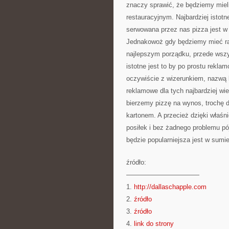
znaczy sprawić, że będziemy mieli
restauracyjnym. Najbardziej istot
serwowana przez nas pizza jest w
Jednakowoż gdy będziemy mieć rac
najlepszym porządku, przede wsz
istotne jest to by po prostu rekl
oczywiście z wizerunkiem, nazwą l
reklamowe dla tych najbardziej wi
bierzemy pizzę na wynos, trochę 
kartonem. A przecież dzięki właśn
posiłek i bez żadnego problemu pó
będzie popularniejsza jest w sumie
źródło:
———————————
1.
http://dallaschapple.com
2.
źródło
3.
źródło
4.
link do strony