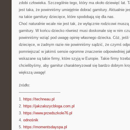
zdobi człowieka. Szczególnie tego, który ma około dziewięć lat.
jest taka, że powinniśmy umiejętnie dobrać garnitury. Aktualnie je
na takie garnitury dziecięce, które spodobają się dla nas.
Choć naturalnie wcale nie jest tak, że wyłącznie rodzicowi musz
garnitury. W końcu dziecko również musi doskonale się w nim czuć
powinniśmy wziąć pod uwagę opinię własnego dziecka. Cóż, jeśli 
dziecięce, w żadnym razie nie powinniśmy sądzić, że czymś odpo
pomniejszać w jakimś sensie ogromne znaczenie odpowiedniej jako
wskazane są takie firmy, które szyją w Europie. Takie firmy trze
chcielibyśmy, aby garnitur charakteryzował się bardzo dobrym kr
większą uwagę!
źródło:
———————————
1.
https://techneau.pl
2.
https://jakzalozycbloga.com.pl
3.
https://www.przedszkole76.pl
4.
odnośnik
5.
https://momentsdayspa.pl