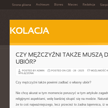
Archiwum
Biznes
Marzec
Redakcja
Strona główna
Sierp
KOLACJA
CZY MĘŻCZYŹNI TAKŻE MUSZĄ 
UBIÓR?
POSTED BY ADMIN
POSTED ON CZE - 28 - 2025
MOŻLIWOŚĆ 
WYŁĄCZONA
Czy mężczyźni także powinni zadbać o własny ubiór?
Nie chcę akurat w tym momencie poruszyć w tym artykule zagad
religijnymi aspektami, wolę bardziej skupić się na modzie. Natur
że to coś najważniejszego, lecz przecież to żadna tajemnica, iż 