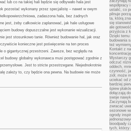
zaczynają na
ać lub co na takiej hali będzie się odbywało hala jest
współpracy i
ek pozostać wykonany przez specjalistę – nawet w owym
ustalić, co 
pilnuje porzą
, wielkopowierzchniowa, zadaszona hala, bez żadnych
ta, którą zn
się stanowis
e jest, żeby całkowicie zaplanować, jak hale usługowe
ale gotowość
ęciem budowy dopuszczalne jest wykonanie wizualizacji.
przyjścia z 
Dzięki temu 
e jest stosunkowo tanie. Również budowanie hal, jak oraz
budowania są
czywiście konieczne jest poświęcenie na ten proces
też wymiern
Kontakt z na
ale o gigantycznej przestrzeni. Zawsze, bez względu na
koncentrację
Wystarczy g
y cel budowy globalny wykonawca musi postępować zgodnie z
odczuć różni
rzemysłowe. Jest to stricte przestrzegane. Niejednokrotnie
oddech, mnie
czynność, ja
 halę zależy to, czy będzie ona pewna. Na budowie nie może
ziół, może m
uciekać od 
bardziej pie
śpiew ptaków
dołączają do
swoje nawyki
Zaczynają b
zwracać uwa
sezonowe wa
ogrody inspi
jednorazowy
bioodpady cz
tych, którzy