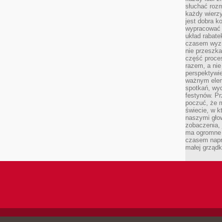
słuchać roz
każdy wierzy
jest dobra k
wypracować 
układ rabat
czasem wyzn
nie przeszka
część proce
razem, a nie
perspektywie
ważnym elem
spotkań, wyd
festynów. Pr
poczuć, że 
świecie, w k
naszymi gło
zobaczenia, 
ma ogromne 
czasem napr
małej grządk