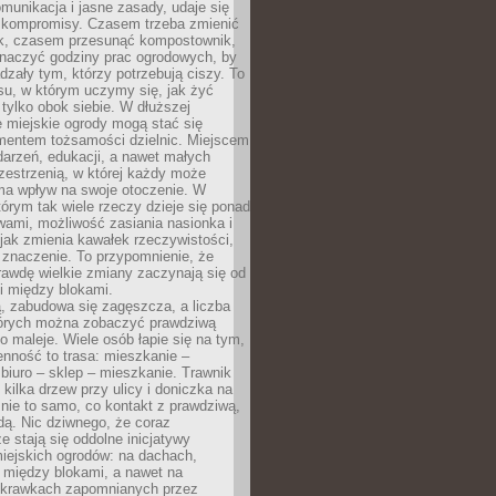
omunikacja i jasne zasady, udaje się
kompromisy. Czasem trzeba zmienić
ek, czasem przesunąć kompostownik,
aczyć godziny prac ogrodowych, by
dzały tym, którzy potrzebują ciszy. To
su, w którym uczymy się, jak żyć
 tylko obok siebie. W dłuższej
 miejskie ogrody mogą stać się
entem tożsamości dzielnic. Miejscem
arzeń, edukacji, a nawet małych
zestrzenią, w której każdy może
ma wpływ na swoje otoczenie. W
tórym tak wiele rzeczy dzieje się ponad
wami, możliwość zasiania nasionka i
jak zmienia kawałek rzeczywistości,
znaczenie. To przypomnienie, że
awdę wielkie zmiany zaczynają się od
i między blokami.
, zabudowa się zagęszcza, a liczba
tórych można zobaczyć prawdziwą
to maleje. Wiele osób łapie się na tym,
enność to trasa: mieszkanie –
iuro – sklep – mieszkanie. Trawnik
 kilka drzew przy ulicy i doniczka na
 nie to samo, co kontakt z prawdziwą,
dą. Nic dziwnego, że coraz
ze stają się oddolne inicjatywy
iejskich ogrodów: na dachach,
 między blokami, a nawet na
 skrawkach zapomnianych przez