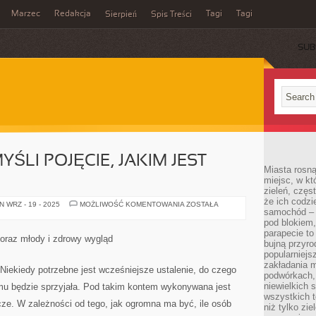
Marzec
Redakcja
Tagi
Tagi
Sierpień
Spis Treści
SUB
YŚLI POJĘCIE, JAKIM JEST
Miasta rosną
miejsc, w k
zieleń, częs
że ich codzi
JEŚLI
 WRZ - 19 - 2025
MOŻLIWOŚĆ KOMENTOWANIA
ZOSTAŁA
samochód – b
MAMY
NA
pod blokiem,
MYŚLI
parapecie to
POJĘCIE,
oraz młody i zdrowy wygląd
JAKIM
bujną przyro
JEST
popularniejs
GINEKOLOGIA
zakładania m
 Niekiedy potrzebne jest wcześniejsze ustalenie, do czego
podwórkach,
niewielkich
mu będzie sprzyjała. Pod takim kontem wykonywana jest
wszystkich t
icze. W zależności od tego, jak ogromna ma być, ile osób
niż tylko zie