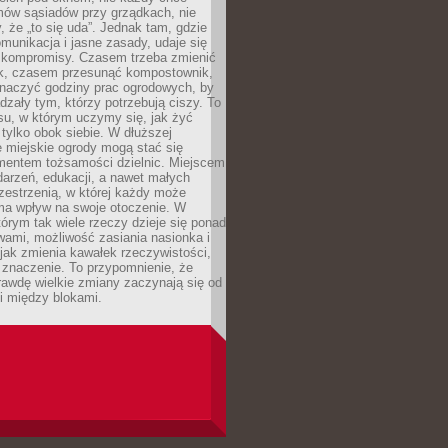
mów sąsiadów przy grządkach, nie
, że „to się uda”. Jednak tam, gdzie
omunikacja i jasne zasady, udaje się
kompromisy. Czasem trzeba zmienić
ek, czasem przesunąć kompostownik,
aczyć godziny prac ogrodowych, by
dzały tym, którzy potrzebują ciszy. To
su, w którym uczymy się, jak żyć
 tylko obok siebie. W dłuższej
 miejskie ogrody mogą stać się
entem tożsamości dzielnic. Miejscem
arzeń, edukacji, a nawet małych
zestrzenią, w której każdy może
ma wpływ na swoje otoczenie. W
tórym tak wiele rzeczy dzieje się ponad
wami, możliwość zasiania nasionka i
jak zmienia kawałek rzeczywistości,
znaczenie. To przypomnienie, że
awdę wielkie zmiany zaczynają się od
i między blokami.