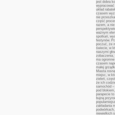
jest dobra k
wypracować 
układ rabat
czasem wyzn
nie przeszka
część proce
razem, a nie
perspektywie
ważnym elem
spotkań, wyd
festynów. Pr
poczuć, że 
świecie, w k
naszymi gło
zobaczenia, 
ma ogromne 
czasem napr
małej grządk
Miasta rosną
miejsc, w k
zieleń, częs
że ich codzi
samochód – b
pod blokiem,
parapecie to
bujną przyro
popularniejs
zakładania m
podwórkach,
niewielkich