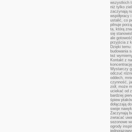
wszystkich t
niż tylko zie
zaczynają na
współpracy i
ustalić, co 
pilnuje porzą
ta, którą zn
się stanowis
ale gotowość
przyjścia z 
Dzięki temu 
budowania są
też wymiern
Kontakt z na
koncentrację
Wystarczy g
odczuć różni
oddech, mnie
czynność, ja
ziół, może m
uciekać od 
bardziej pie
śpiew ptaków
dołączają do
swoje nawyki
Zaczynają b
zwracać uwa
sezonowe wa
ogrody inspi
jednorazowy