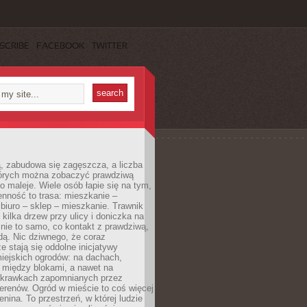
SCRIBE
FACEBOOK
TWITTER
, zabudowa się zagęszcza, a liczba
tórych można zobaczyć prawdziwą
to maleje. Wiele osób łapie się na tym,
enność to trasa: mieszkanie –
iuro – sklep – mieszkanie. Trawnik
 kilka drzew przy ulicy i doniczka na
 nie to samo, co kontakt z prawdziwą,
dą. Nic dziwnego, że coraz
ze stają się oddolne inicjatywy
iejskich ogrodów: na dachach,
 między blokami, a nawet na
 skrawkach zapomnianych przez
erenów. Ogród w mieście to coś więcej
lenina. To przestrzeń, w której ludzie