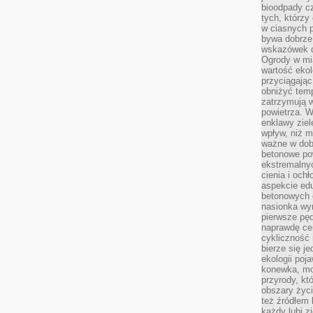
bioodpady cz
tych, którzy
w ciasnych 
bywa dobrz
wskazówek d
Ogrody w mi
wartość ekol
przyciągając
obniżyć temp
zatrzymują 
powietrza. W
enklawy zie
wpływ, niż 
ważne w dob
betonowe po
ekstremalny
cienia i och
aspekcie ed
betonowych 
nasionka wyr
pierwsze pęd
naprawdę ce
cykliczność 
bierze się j
ekologii poj
konewka, moj
przyrody, kt
obszary życ
też źródłem k
każdy lubi z