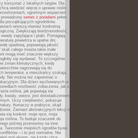
y korzystać z lokalnych targów. Dla
 chcą wiedzieć więcej o uprawie roślin
przestrzeniach, ogromnym wsparciem
e prowadzony
serwis z poradami
pełen
la początkujących ogrodników.
astach wnoszą również konkretną
ogiczną. Zwiększają bioróżnorodność,
 owady zapylające i ptaki. Pomagają
eraturę powietrza w upalne dni,
wodę opadową, poprawiają jakość
 skali całego miasta takie małe
leni mogą mieć znacznie większy
mogłoby się wydawać. To szczególnie
ie zmian klimatycznych, kiedy
wierzchnie nagrzewają się do
ch temperatur, a mieszkańcy szukają
łody. Nie można też zapominać o
ukacyjnym. Dla dzieci wychowanych w
osiedlach możliwość zobaczenia, jak z
asta roślina, jak pojawiają się
y, kwiaty, owoce, jest doświadczeniem
nnym. Uczy cierpliwości, pokazuje
natury, tłumaczy w praktyce, skąd
edzenie. Zamiast abstrakcyjnych lekcji o
awia się konkret: moje ręce, moja
a roślina. To buduje szacunek do
órego później przenosimy na inne
ia. Tworzenie miejskich ogrodów bywa
onfliktów – i to jest normalne. Nie
ieleń pod oknem, nie każdy chce