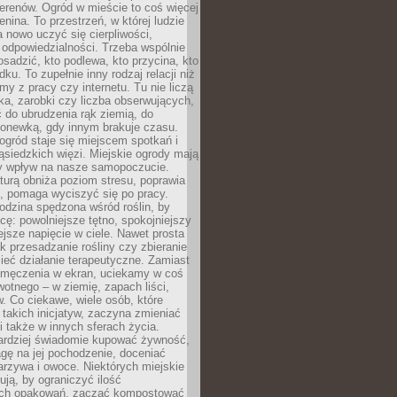
erenów. Ogród w mieście to coś więcej
lenina. To przestrzeń, w której ludzie
 nowo uczyć się cierpliwości,
 odpowiedzialności. Trzeba wspólnie
posadzić, kto podlewa, kto przycina, kto
dku. To zupełnie inny rodzaj relacji niż
amy z pracy czy internetu. Tu nie liczą
ka, zarobki czy liczba obserwujących,
 do ubrudzenia rąk ziemią, do
konewką, gdy innym brakuje czasu.
ogród staje się miejscem spotkań i
siedzkich więzi. Miejskie ogrody mają
y wpływ na nasze samopoczucie.
turą obniża poziom stresu, poprawia
, pomaga wyciszyć się po pracy.
odzina spędzona wśród roślin, by
cę: powolniejsze tętno, spokojniejszy
jsze napięcie w ciele. Nawet prosta
k przesadzanie rośliny czy zbieranie
ieć działanie terapeutyczne. Zamiast
zmęczenia w ekran, uciekamy w coś
rwotnego – w ziemię, zapach liści,
. Co ciekawe, wiele osób, które
 takich inicjatyw, zaczyna zmieniać
 także w innych sferach życia.
ardziej świadomie kupować żywność,
gę na jej pochodzenie, doceniać
rzywa i owoce. Niektórych miejskie
rują, by ograniczyć ilość
ch opakowań, zacząć kompostować