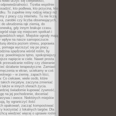
 nowo uczyć się cierpliwości,
 odpowiedzialności. Trzeba wspólnie
posadzić, kto podlewa, kto przycina, kto
dku. To zupełnie inny rodzaj relacji niż
amy z pracy czy internetu. Tu nie liczą
ka, zarobki czy liczba obserwujących,
 do ubrudzenia rąk ziemią, do
konewką, gdy innym brakuje czasu.
ogród staje się miejscem spotkań i
siedzkich więzi. Miejskie ogrody mają
y wpływ na nasze samopoczucie.
turą obniża poziom stresu, poprawia
, pomaga wyciszyć się po pracy.
odzina spędzona wśród roślin, by
cę: powolniejsze tętno, spokojniejszy
jsze napięcie w ciele. Nawet prosta
k przesadzanie rośliny czy zbieranie
ieć działanie terapeutyczne. Zamiast
zmęczenia w ekran, uciekamy w coś
rwotnego – w ziemię, zapach liści,
. Co ciekawe, wiele osób, które
 takich inicjatyw, zaczyna zmieniać
 także w innych sferach życia.
ardziej świadomie kupować żywność,
gę na jej pochodzenie, doceniać
rzywa i owoce. Niektórych miejskie
rują, by ograniczyć ilość
ch opakowań, zacząć kompostować
y korzystać z lokalnych targów. Dla
 chcą wiedzieć więcej o uprawie roślin