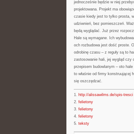
jednocześnie będzie w niej przebyw
projektowana. Projekt ma obowiąz
czasie kiedy jest to tylko prosta
udziwnień, bez pomieszczeń. Ważn
będą wyglądać. Już przez rozpocz
Hale są wymagane. Ich wybudowani
och rozbudowa jest dość proste. O
odrobinę czasu – z reguły są to h
zastosowanie hali, jej wygląd cz
przepisem budowlanym – oto hale p
to właśnie od firmy konstruującej
się oszczędzać.
1.
http://alissawilms.de/spis-tresci
2.
felietony
3.
felietony
4.
felietony
5.
teksty