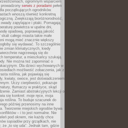
przestrzeniach, ogromnym wsparciem
e prowadzony
serwis z poradami
pełen
la początkujących ogrodników.
astach wnoszą również konkretną
ogiczną. Zwiększają bioróżnorodność,
 owady zapylające i ptaki. Pomagają
eraturę powietrza w upalne dni,
wodę opadową, poprawiają jakość
 skali całego miasta takie małe
leni mogą mieć znacznie większy
mogłoby się wydawać. To szczególnie
ie zmian klimatycznych, kiedy
wierzchnie nagrzewają się do
ch temperatur, a mieszkańcy szukają
łody. Nie można też zapominać o
ukacyjnym. Dla dzieci wychowanych w
osiedlach możliwość zobaczenia, jak z
asta roślina, jak pojawiają się
y, kwiaty, owoce, jest doświadczeniem
nnym. Uczy cierpliwości, pokazuje
natury, tłumaczy w praktyce, skąd
edzenie. Zamiast abstrakcyjnych lekcji o
awia się konkret: moje ręce, moja
a roślina. To buduje szacunek do
órego później przenosimy na inne
ia. Tworzenie miejskich ogrodów bywa
onfliktów – i to jest normalne. Nie
ieleń pod oknem, nie każdy chce
mów sąsiadów przy grządkach, nie
, że „to się uda”. Jednak tam, gdzie