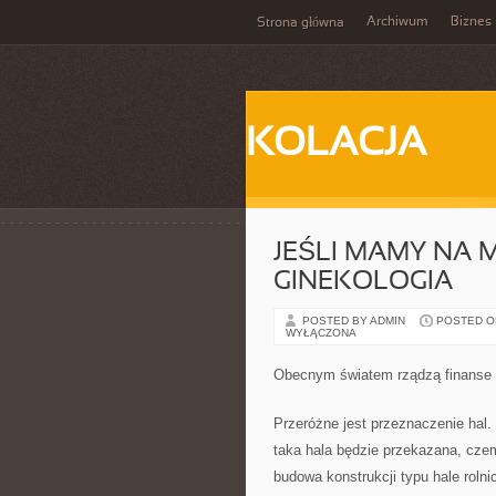
Archiwum
Biznes
Strona główna
KOLACJA
JEŚLI MAMY NA M
GINEKOLOGIA
POSTED BY ADMIN
POSTED ON
WYŁĄCZONA
Obecnym światem rządzą finanse 
Przeróżne jest przeznaczenie hal.
taka hala będzie przekazana, cze
budowa konstrukcji typu hale roln