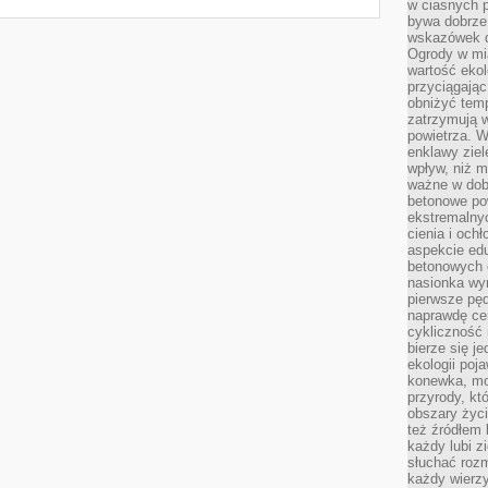
w ciasnych 
bywa dobrz
wskazówek d
Ogrody w mi
wartość ekol
przyciągając
obniżyć temp
zatrzymują 
powietrza. W
enklawy zie
wpływ, niż 
ważne w dob
betonowe po
ekstremalny
cienia i och
aspekcie ed
betonowych 
nasionka wyr
pierwsze pęd
naprawdę ce
cykliczność 
bierze się j
ekologii poj
konewka, moj
przyrody, kt
obszary życ
też źródłem k
każdy lubi z
słuchać roz
każdy wierzy