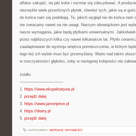
alfalux zakupić, na jaki kolor i rozmiar się zdecydować. A produc
niezwykle wiele przeróżnych płytek, również tych, jakie są w guści
do końca nam się podobają. Te, jakich wygląd nie do końca nam 
nie zwracamy nawet na nie uwagi. Naszym obowiązkiem jest wybra
nasze wymagania, jakie będą płytkami uniwersalnymi. Jakkolwiek
przez najbliższych kilka czy nawet kilkanaście lat. Płytki ceram
zaadaptowane do wystroju wnętrza pomieszczenia, w którym będ
tego też ich wybór musi być przemyślany. Warto nad takim słus
w rzeczywistości głęboko, żeby w następnej kolejności nie żałować
źródło:
———————————
1.
https://www.ekspektatywa.pl
2.
przejdź dalej
3.
https://www.jamonprive.pl
4.
https://drarry.pl
5.
przejdź dalej
CATEGORIES:
MORSKIE OPOWIEŚCI