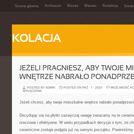
Archiwum
Biznes
Marzec
Redakcja
Strona główna
Sierp
KOLACJA
JEŻELI PRAGNIESZ, ABY TWOJE 
WNĘTRZE NABRAŁO PONADPRZE
POSTED BY ADMIN
POSTED ON PAŹ - 7 - 2025
MOŻLIWOŚĆ K
WYŁĄCZONA
Jeżeli chcesz, aby twoje mieszkalne wnętrze nabrało ponadprzec
Decydując się na płytki zazwyczaj uwagę zwracamy na te cerami
rzeczowe i efektywne. W wielu przypadkach decyzja o tym, że chc
ceramiczne zostaje podjęta już na samym początku. Powinniśmy tyl