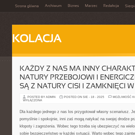
Archiwum
Biznes
Marzec
Redakcja
Strona główna
Sierp
KOLACJA
KAŻDY Z NAS MA INNY CHARAKTE
NATURY PRZEBOJOWI I ENERGICZN
SĄ Z NATURY CISI I ZAMKNIĘCI W
POSTED BY ADMIN
POSTED ON SIE - 18 - 2025
MOŻLIWOŚĆ 
WYŁĄCZONA
Dla każdego jednego z nas los przygotował własny scenariusz. Je
pomyślnie i spokojnie, inni zaś mogą natykać na swojej drodze p
kłopoty i zagrożenia. Wobec tego trzeba się ubezpieczyć na wiel
sobie bezpieczeństwo w każdej sytuacji. Warto wobec tego zaint