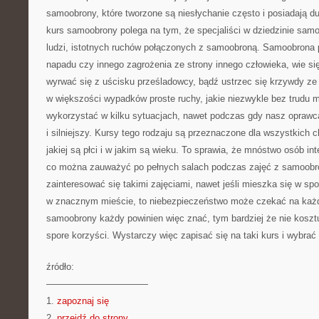
samoobrony, które tworzone są niesłychanie często i posiadają d
kurs samoobrony polega na tym, że specjaliści w dziedzinie sa
ludzi, istotnych ruchów połączonych z samoobroną. Samoobrona p
napadu czy innego zagrożenia ze strony innego człowieka, wie si
wyrwać się z uścisku prześladowcy, bądź ustrzec się krzywdy ze 
w większości wypadków proste ruchy, jakie niezwykle bez trudu 
wykorzystać w kilku sytuacjach, nawet podczas gdy nasz oprawca 
i silniejszy. Kursy tego rodzaju są przeznaczone dla wszystkich 
jakiej są płci i w jakim są wieku. To sprawia, że mnóstwo osób int
co można zauważyć po pełnych salach podczas zajęć z samoobr
zainteresować się takimi zajęciami, nawet jeśli mieszka się w spo
w znacznym mieście, to niebezpieczeństwo może czekać na każ
samoobrony każdy powinien więc znać, tym bardziej że nie kosztu
spore korzyści. Wystarczy więc zapisać się na taki kurs i wybrać 
źródło:
———————————
1.
zapoznaj się
2.
przejdź do strony