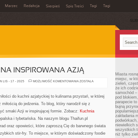
Marzec
Redakcja
Tagi
Tagi
Sierpień
Spis Treści
SUB
NNA INSPIROWANA AZJĄ
Miasta rosną
miejsc, w k
KUCHNIA
LIS - 17 - 2025
MOŻLIWOŚĆ KOMENTOWANIA
ZOSTAŁA
zieleń, częs
ROŚLINNA
że ich codzi
INSPIROWANA
AZJĄ
samochód – b
iłości do kuchni azjatyckiej to kulinarna przystań, w której
pod blokiem,
parapecie to
 miłością do jedzenia. To blog, który narodził się z
bujną przyro
żyć smaki Azji w inspirującej formie. Zobacz:
Kuchnia
popularniejs
zakładania m
palska i tybetańska. Na naszym blogu Thaifun.pl
podwórkach,
niewielkich
rad oraz opowieści, które zaproszą Cię do barwnego świata
wszystkich t
zybkich stir-fry. To miejsce, w którym doświadczony foodie
niż tylko zie