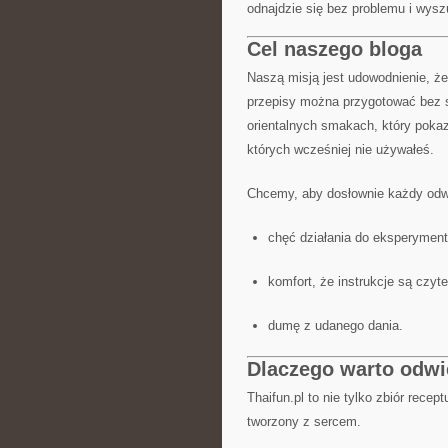
odnajdzie się bez problemu i wysz
Cel naszego bloga
Naszą misją jest udowodnienie, że
przepisy można przygotować bez s
orientalnych smakach, który pokaz
których wcześniej nie używałeś.
Chcemy, aby dosłownie każdy odwie
chęć działania do eksperyment
komfort, że instrukcje są czyte
dumę z udanego dania.
Dlaczego warto odwi
Thaifun.pl to nie tylko zbiór rece
tworzony z sercem.