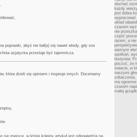
słuchać roz
,
każdy wierzy
jest dobra k
róbować,
wypracować 
układ rabat
czasem wyzn
nie przeszka
część proce
razem, a nie
perspektywie
na poprawki, abyś nie bał(a) się nawet wtedy, gdy sos
ważnym elem
uchnia azjatycka przestaje być tajemnicza.
spotkań, wyd
festynów. Pr
poczuć, że 
świecie, w k
naszymi gło
w, która dzieli się opiniami i inspiruje innych. Doceniamy
zobaczenia, 
ma ogromne 
czasem napr
małej grządk
zepisy,
dów.
e się miejsce, w której kolejny artykuł jest odpowiedzią na