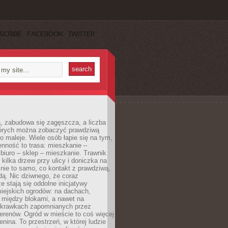
SCRIBE
FACEBOOK
TWITTER
, zabudowa się zagęszcza, a liczba
tórych można zobaczyć prawdziwą
to maleje. Wiele osób łapie się na tym,
enność to trasa: mieszkanie –
iuro – sklep – mieszkanie. Trawnik
 kilka drzew przy ulicy i doniczka na
 nie to samo, co kontakt z prawdziwą,
dą. Nic dziwnego, że coraz
ze stają się oddolne inicjatywy
iejskich ogrodów: na dachach,
 między blokami, a nawet na
 skrawkach zapomnianych przez
erenów. Ogród w mieście to coś więcej
lenina. To przestrzeń, w której ludzie