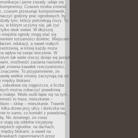
omunikacja i jasne zasady, udaje się
kompromisy. Czasem trzeba zmienić
ek, czasem przesunąć kompostownik,
aczyć godziny prac ogrodowych, by
dzały tym, którzy potrzebują ciszy. To
su, w którym uczymy się, jak żyć
 tylko obok siebie. W dłuższej
 miejskie ogrody mogą stać się
entem tożsamości dzielnic. Miejscem
arzeń, edukacji, a nawet małych
zestrzenią, w której każdy może
ma wpływ na swoje otoczenie. W
tórym tak wiele rzeczy dzieje się ponad
wami, możliwość zasiania nasionka i
jak zmienia kawałek rzeczywistości,
znaczenie. To przypomnienie, że
awdę wielkie zmiany zaczynają się od
i między blokami.
, zabudowa się zagęszcza, a liczba
tórych można zobaczyć prawdziwą
to maleje. Wiele osób łapie się na tym,
enność to trasa: mieszkanie –
iuro – sklep – mieszkanie. Trawnik
 kilka drzew przy ulicy i doniczka na
 nie to samo, co kontakt z prawdziwą,
dą. Nic dziwnego, że coraz
ze stają się oddolne inicjatywy
iejskich ogrodów: na dachach,
 między blokami, a nawet na
 skrawkach zapomnianych przez