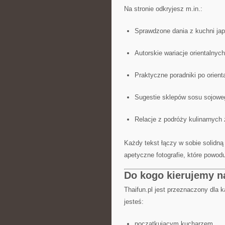
Na stronie odkryjesz m.in.:
Sprawdzone dania z kuchni jap
Autorskie wariacje orientalnyc
Praktyczne poradniki po orien
Sugestie sklepów sosu sojowego
Relacje z podróży kulinarnych 
Każdy tekst łączy w sobie solidn
apetyczne fotografie, które powod
Do kogo kierujemy n
Thaifun.pl jest przeznaczony dla k
jesteś:
początkującym kucharzem,