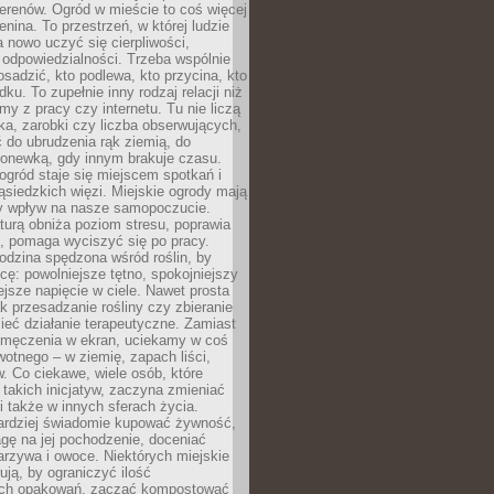
erenów. Ogród w mieście to coś więcej
lenina. To przestrzeń, w której ludzie
 nowo uczyć się cierpliwości,
 odpowiedzialności. Trzeba wspólnie
posadzić, kto podlewa, kto przycina, kto
dku. To zupełnie inny rodzaj relacji niż
amy z pracy czy internetu. Tu nie liczą
ka, zarobki czy liczba obserwujących,
 do ubrudzenia rąk ziemią, do
konewką, gdy innym brakuje czasu.
ogród staje się miejscem spotkań i
siedzkich więzi. Miejskie ogrody mają
y wpływ na nasze samopoczucie.
turą obniża poziom stresu, poprawia
, pomaga wyciszyć się po pracy.
odzina spędzona wśród roślin, by
cę: powolniejsze tętno, spokojniejszy
jsze napięcie w ciele. Nawet prosta
k przesadzanie rośliny czy zbieranie
ieć działanie terapeutyczne. Zamiast
zmęczenia w ekran, uciekamy w coś
rwotnego – w ziemię, zapach liści,
. Co ciekawe, wiele osób, które
 takich inicjatyw, zaczyna zmieniać
 także w innych sferach życia.
ardziej świadomie kupować żywność,
gę na jej pochodzenie, doceniać
rzywa i owoce. Niektórych miejskie
rują, by ograniczyć ilość
ch opakowań, zacząć kompostować