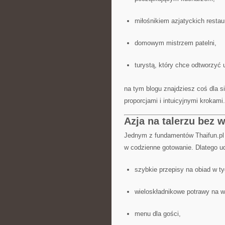
miłośnikiem azjatyckich restaur
domowym mistrzem patelni,
turystą, który chce odtworzyć 
na tym blogu znajdziesz coś dla s
proporcjami i intuicyjnymi krokami.
Azja na talerzu bez
Jednym z fundamentów Thaifun.pl j
w codzienne gotowanie. Dlatego 
szybkie przepisy na obiad w ty
wieloskładnikowe potrawy na 
menu dla gości,