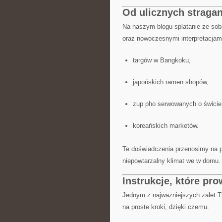
Od ulicznych stragan
Na naszym blogu splatanie ze sob
oraz nowoczesnymi interpretacjami
targów w Bangkoku,
japońskich ramen shopów,
zup pho serwowanych o świcie
koreańskich marketów.
Te doświadczenia przenosimy na 
niepowtarzalny klimat we w domu.
Instrukcje, które pr
Jednym z najważniejszych zalet Th
na proste kroki, dzięki czemu: