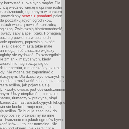
y korzystać z lokalnych targów. Dla
 chcą wiedzieć więcej o uprawie roślin
przestrzeniach, ogromnym wsparciem
e prowadzony
serwis z poradami
pełen
la początkujących ogrodników.
astach wnoszą również konkretną
ogiczną. Zwiększają bioróżnorodność,
 owady zapylające i ptaki. Pomagają
eraturę powietrza w upalne dni,
wodę opadową, poprawiają jakość
 skali całego miasta takie małe
leni mogą mieć znacznie większy
mogłoby się wydawać. To szczególnie
ie zmian klimatycznych, kiedy
wierzchnie nagrzewają się do
ch temperatur, a mieszkańcy szukają
łody. Nie można też zapominać o
ukacyjnym. Dla dzieci wychowanych w
osiedlach możliwość zobaczenia, jak z
asta roślina, jak pojawiają się
y, kwiaty, owoce, jest doświadczeniem
nnym. Uczy cierpliwości, pokazuje
natury, tłumaczy w praktyce, skąd
edzenie. Zamiast abstrakcyjnych lekcji o
awia się konkret: moje ręce, moja
a roślina. To buduje szacunek do
órego później przenosimy na inne
ia. Tworzenie miejskich ogrodów bywa
onfliktów – i to jest normalne. Nie
ieleń pod oknem, nie każdy chce