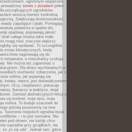
przestrzeniach, ogromnym wsparciem
e prowadzony
serwis z poradami
pełen
la początkujących ogrodników.
astach wnoszą również konkretną
ogiczną. Zwiększają bioróżnorodność,
 owady zapylające i ptaki. Pomagają
eraturę powietrza w upalne dni,
wodę opadową, poprawiają jakość
 skali całego miasta takie małe
leni mogą mieć znacznie większy
mogłoby się wydawać. To szczególnie
ie zmian klimatycznych, kiedy
wierzchnie nagrzewają się do
ch temperatur, a mieszkańcy szukają
łody. Nie można też zapominać o
ukacyjnym. Dla dzieci wychowanych w
osiedlach możliwość zobaczenia, jak z
asta roślina, jak pojawiają się
y, kwiaty, owoce, jest doświadczeniem
nnym. Uczy cierpliwości, pokazuje
natury, tłumaczy w praktyce, skąd
edzenie. Zamiast abstrakcyjnych lekcji o
awia się konkret: moje ręce, moja
a roślina. To buduje szacunek do
órego później przenosimy na inne
ia. Tworzenie miejskich ogrodów bywa
onfliktów – i to jest normalne. Nie
ieleń pod oknem, nie każdy chce
mów sąsiadów przy grządkach, nie
, że „to się uda”. Jednak tam, gdzie