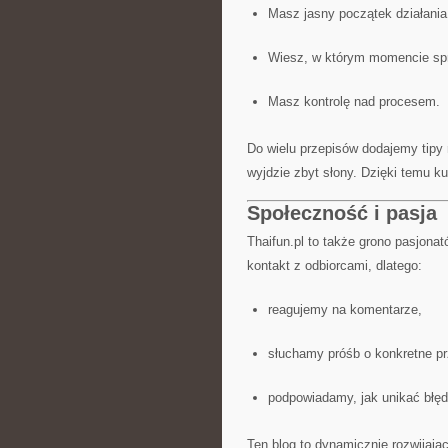
Masz jasny początek działania
Wiesz, w którym momencie sp
Masz kontrolę nad procesem.
Do wielu przepisów dodajemy tipy 
wyjdzie zbyt słony. Dzięki temu k
Społeczność i pasja
Thaifun.pl to także grono pasjonató
kontakt z odbiorcami, dlatego:
reagujemy na komentarze,
słuchamy próśb o konkretne pr
podpowiadamy, jak unikać błę
Ten blog to dynamicznie rozwijając