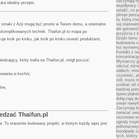
zaczynają na
uka idealny przepis.
współpracy i
ustalić, co 
pilnuje porzą
ta, którą zn
 smaki z Azji mogą być proste w Twoim domu, a orientalne
się stanowis
ale gotowość
komplikowanych technik. Thaifun.pl to mapa po
przyjścia z 
Dzięki temu 
uje krok po kroku, jak krok po kroku oswoić produktami,
budowania są
też wymiern
Kontakt z na
koncentrację
dzający, który trafia na Thaifun.pl, mógł poczuć:
Wystarczy g
odczuć różni
oddech, mnie
owania w kuchni,
czynność, ja
ziół, może m
uciekać od 
lne,
bardziej pie
śpiew ptaków
dołączają do
swoje nawyki
Zaczynają b
zwracać uwa
edzać Thaifun.pl
sezonowe wa
ogrody inspi
ptur. To starannie budowany projekt, w którym każdy wpis jest
jednorazowy
bioodpady cz
tych, którzy