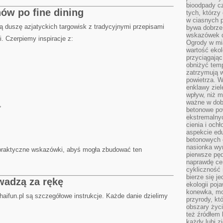
bioodpady cz
ów po fine dining
tych, którzy
w ciasnych 
ą duszę azjatyckich targowisk z tradycyjnymi przepisami
bywa dobrz
wskazówek d
. Czerpiemy inspiracje z:
Ogrody w mi
wartość ekol
przyciągając
obniżyć temp
zatrzymują 
powietrza. W
enklawy zie
wpływ, niż 
ważne w dob
,
betonowe po
ekstremalny
cienia i och
aspekcie ed
betonowych 
nasionka wyr
praktyczne wskazówki, abyś mogła zbudować ten
pierwsze pęd
naprawdę ce
cykliczność 
bierze się j
owadzą za rękę
ekologii poj
konewka, moj
aifun.pl są szczegółowe instrukcje. Każde danie dzielimy
przyrody, kt
obszary życ
też źródłem k
każdy lubi z