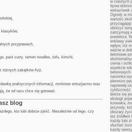
w ciasnych 
bywa dobrz
wskazówek d
Ogrody w mi
ońskiej,
wartość ekol
przyciągając
obniżyć temp
h klasyków,
zatrzymują 
powietrza. W
enklawy zie
talnych przyprawach,
wpływ, niż 
ważne w dob
betonowe po
, past curry, ramen noodles, tofu, kimchi,
ekstremalny
cienia i och
aspekcie ed
z różnych zakątków Azji.
betonowych 
nasionka wyr
pierwsze pęd
ą dawkę praktycznych informacji, mnóstwo entuzjazmu oraz
naprawdę ce
cykliczność 
ują, że od razu chce się gotować.
bierze się j
ekologii poj
asz blog
konewka, moj
przyrody, kt
ażdego, kto lubi dobrze zjeść. Niezależnie od tego, czy
obszary życ
też źródłem k
każdy lubi z
słuchać roz
każdy wierzy