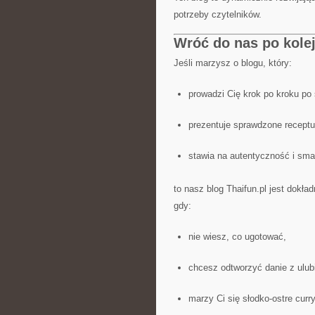
potrzeby czytelników.
Wróć do nas po kolej
Jeśli marzysz o blogu, który:
prowadzi Cię krok po kroku po
prezentuje sprawdzone receptu
stawia na autentyczność i sma
to nasz blog Thaifun.pl jest dokł
gdy:
nie wiesz, co ugotować,
chcesz odtworzyć danie z ulubi
marzy Ci się słodko-ostre curry