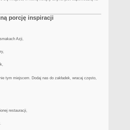
ną porcję inspiracji
 smakach Azji,
ry,
k,
adnie tym miejscem. Dodaj nas do zakładek, wracaj często,
onej restauracji,
.