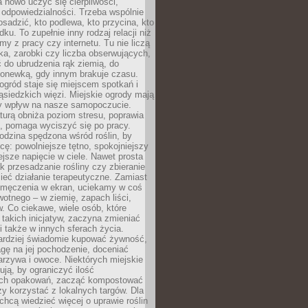
 nowo uczyć się cierpliwości,
 odpowiedzialności. Trzeba wspólnie
posadzić, kto podlewa, kto przycina, kto
dku. To zupełnie inny rodzaj relacji niż
amy z pracy czy internetu. Tu nie liczą
ka, zarobki czy liczba obserwujących,
 do ubrudzenia rąk ziemią, do
konewką, gdy innym brakuje czasu.
ogród staje się miejscem spotkań i
siedzkich więzi. Miejskie ogrody mają
y wpływ na nasze samopoczucie.
turą obniża poziom stresu, poprawia
, pomaga wyciszyć się po pracy.
odzina spędzona wśród roślin, by
cę: powolniejsze tętno, spokojniejszy
jsze napięcie w ciele. Nawet prosta
k przesadzanie rośliny czy zbieranie
ieć działanie terapeutyczne. Zamiast
zmęczenia w ekran, uciekamy w coś
rwotnego – w ziemię, zapach liści,
. Co ciekawe, wiele osób, które
 takich inicjatyw, zaczyna zmieniać
 także w innych sferach życia.
ardziej świadomie kupować żywność,
gę na jej pochodzenie, doceniać
rzywa i owoce. Niektórych miejskie
rują, by ograniczyć ilość
ch opakowań, zacząć kompostować
y korzystać z lokalnych targów. Dla
 chcą wiedzieć więcej o uprawie roślin