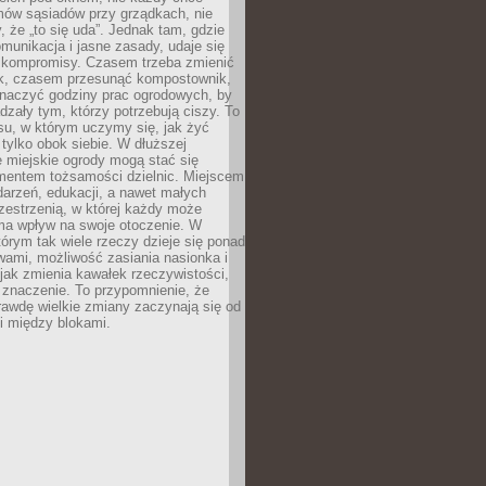
mów sąsiadów przy grządkach, nie
, że „to się uda”. Jednak tam, gdzie
omunikacja i jasne zasady, udaje się
kompromisy. Czasem trzeba zmienić
ek, czasem przesunąć kompostownik,
aczyć godziny prac ogrodowych, by
dzały tym, którzy potrzebują ciszy. To
su, w którym uczymy się, jak żyć
 tylko obok siebie. W dłuższej
 miejskie ogrody mogą stać się
entem tożsamości dzielnic. Miejscem
arzeń, edukacji, a nawet małych
zestrzenią, w której każdy może
ma wpływ na swoje otoczenie. W
tórym tak wiele rzeczy dzieje się ponad
wami, możliwość zasiania nasionka i
jak zmienia kawałek rzeczywistości,
znaczenie. To przypomnienie, że
awdę wielkie zmiany zaczynają się od
i między blokami.