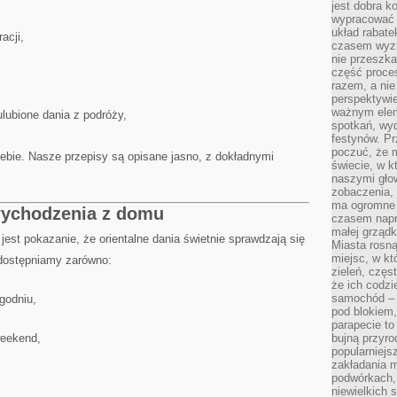
jest dobra k
wypracować 
układ rabat
acji,
czasem wyzn
nie przeszka
część proce
razem, a nie
perspektywie
ważnym elem
ulubione dania z podróży,
spotkań, wyd
festynów. Pr
poczuć, że 
iebie. Nasze przepisy są opisane jasno, z dokładnymi
świecie, w k
naszymi gło
zobaczenia, 
ma ogromne 
 wychodzenia z domu
czasem napr
małej grządk
est pokazanie, że orientalne dania świetnie sprawdzają się
Miasta rosną
miejsc, w k
udostępniamy zarówno:
zieleń, częs
że ich codzi
samochód – b
godniu,
pod blokiem,
parapecie to
weekend,
bujną przyro
popularniejs
zakładania m
podwórkach,
niewielkich