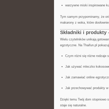
warzywne miski inspirowane k
Tym samym przypominamy, że orien
makarony z woka, które dosłowni
Składniki i produkty 
Wielu czytelników unikają gotowan
egzotyczne. Na Thaifun.pl pokazu
Czym różni się różne rodzaje 
Jak używać mleczko kokosow
Jak zamawiać online egzotyczn
Jak przechowywać produkty w s
Dzięki temu Twój dom stopniowo st
staje się naturalne.