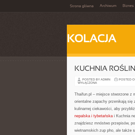
Archiwum
Biznes
Strona główna
KOLACJA
KUCHNIA ROŚLI
POSTED BY ADMIN
POSTED ON 
WYŁĄCZONA
Thaifun.pl – miejsce stworzone z m
orientalne zapachy przenikają się z
kulinarnej ciekawości, aby przybli
nepalska i tybetańska
i Kuchnia ne
znajdziesz mnóstwo przepisów, po
wietnamskich zup pho, ale także s