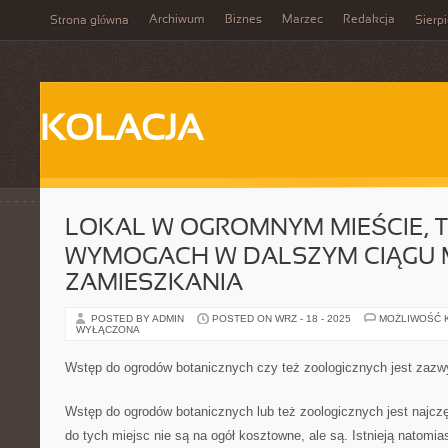
Archiwum
Biznes
Marzec
Redakcja
Strona główna
Sierp
KOLACJA
LOKAL W OGROMNYM MIEŚCIE, 
WYMOGACH W DALSZYM CIĄGU M
ZAMIESZKANIA
POSTED BY ADMIN
POSTED ON WRZ - 18 - 2025
MOŻLIWOŚĆ 
WYŁĄCZONA
Wstęp do ogrodów botanicznych czy też zoologicznych jest zazw
Wstęp do ogrodów botanicznych lub też zoologicznych jest najczęś
do tych miejsc nie są na ogół kosztowne, ale są. Istnieją natomi