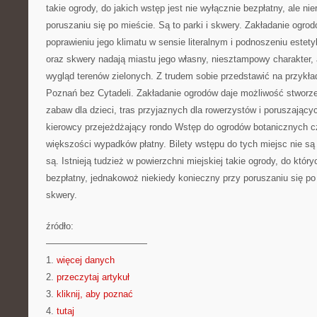
takie ogrody, do jakich wstęp jest nie wyłącznie bezpłatny, ale ni
poruszaniu się po mieście. Są to parki i skwery. Zakładanie ogro
poprawieniu jego klimatu w sensie literalnym i podnoszeniu estety
oraz skwery nadają miastu jego własny, niesztampowy charakter
wygląd terenów zielonych. Z trudem sobie przedstawić na przykł
Poznań bez Cytadeli. Zakładanie ogrodów daje możliwość stworze
zabaw dla dzieci, tras przyjaznych dla rowerzystów i poruszający
kierowcy przejeżdżający rondo Wstęp do ogrodów botanicznych cz
większości wypadków płatny. Bilety wstępu do tych miejsc nie są 
są. Istnieją tudzież w powierzchni miejskiej takie ogrody, do który
bezpłatny, jednakowoż niekiedy konieczny przy poruszaniu się po 
skwery.
źródło:
———————————
1.
więcej danych
2.
przeczytaj artykuł
3.
kliknij, aby poznać
4.
tutaj