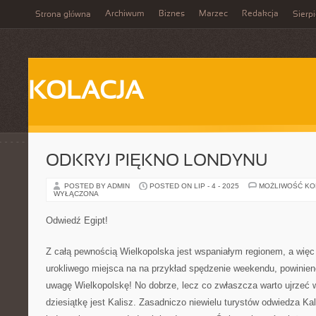
Archiwum
Biznes
Marzec
Redakcja
Strona główna
Sierp
KOLACJA
ODKRYJ PIĘKNO LONDYNU
POSTED BY ADMIN
POSTED ON LIP - 4 - 2025
MOŻLIWOŚĆ K
WYŁĄCZONA
Odwiedź Egipt!
Z całą pewnością Wielkopolska jest wspaniałym regionem, a więc 
urokliwego miejsca na na przykład spędzenie weekendu, powiniene
uwagę Wielkopolskę! No dobrze, lecz co zwłaszcza warto ujrzeć
dziesiątkę jest Kalisz. Zasadniczo niewielu turystów odwiedza Ka