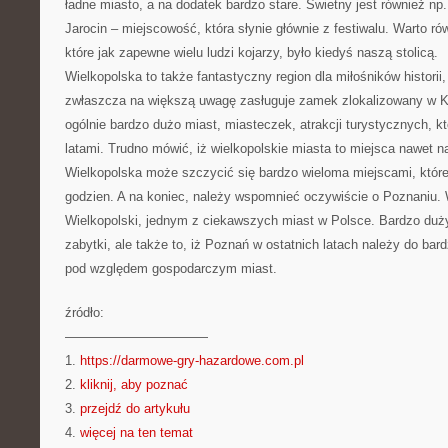
ładne miasto, a na dodatek bardzo stare. Świetny jest również np
Jarocin – miejscowość, która słynie głównie z festiwalu. Warto r
które jak zapewne wielu ludzi kojarzy, było kiedyś naszą stolicą.
Wielkopolska to także fantastyczny region dla miłośników histori
zwłaszcza na większą uwagę zasługuje zamek zlokalizowany w Kó
ogólnie bardzo dużo miast, miasteczek, atrakcji turystycznych, 
latami. Trudno mówić, iż wielkopolskie miasta to miejsca nawet n
Wielkopolska może szczycić się bardzo wieloma miejscami, które 
godzien. A na koniec, należy wspomnieć oczywiście o Poznaniu. 
Wielkopolski, jednym z ciekawszych miast w Polsce. Bardzo du
zabytki, ale także to, iż Poznań w ostatnich latach należy do bar
pod względem gospodarczym miast.
źródło:
———————————
1.
https://darmowe-gry-hazardowe.com.pl
2.
kliknij, aby poznać
3.
przejdź do artykułu
4.
więcej na ten temat