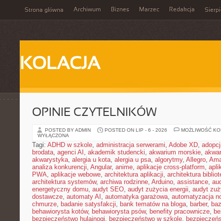
Archiwum
Biznes
Marzec
Redakcja
Strona główna
Sierp
KOLACJA
OPINIE CZYTELNIKÓW
POSTED BY ADMIN
POSTED ON LIP - 6 - 2026
MOŻLIWOŚĆ K
WYŁĄCZONA
Tagi:
ADHD w szkole
,
administracja serwerami
,
Adobe XD
,
adopcj
brodata
,
agenci AI
,
akademik studencki
,
akwarium morskie
,
akwa
akwarystyka
,
alergia u kota
,
alergia u psa
,
algorytmy
,
Allegro
,
Ama
analiza konkurencji
,
Angular
,
anime
,
aplikacje cross-platform
,
apli
PWA
,
aplikacje webowe
,
architektura aplikacji
,
architektura biblio
architektura systemów
,
archiwa rodzinne
,
Arduino
,
assistance
,
aud
energetyczny domu
,
audyt SEO
,
audyt zużycia energii
,
audyt zuż
dostawcze
,
automaty AI
,
automatyka garażowa
,
automatyzacja n
chmurze
,
badanie satysfakcji
,
bank tematów na bloga
,
barber
,
ba
behawiorysta kotów
,
behawiorysta psów
,
benefity pracownicze
,
be
bezpieczeństwo hulajnogi
,
bezpieczeństwo w szkole
,
bezpieczeńs