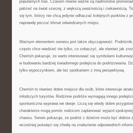
popularnych tras. Czasem równie ważne są nadmorskie promenady
patrzeć na świat szerzej, z większą uważnością i ciekawością. 
się tym, którzy nie chcą jedynie odhaczać kolejnych punktów z p
naprawdę poczuć klimat odwiedzanych miejsc.
Ważnym elementem serwisu jest także obyczajowość. Podróżnik, 
często chce wiedzieć nie tylko, co zobaczyć, ale również jak zr
Cherrish pokazuje, że warto interesować się symbolami kulturow
w budowaniu bardziej świadomego podejścia do podróżowania. Dzię
tylko wypoczynkiem, ale też spotkaniem z inną perspektywą.
Cherrish to również dobre miejsce dla osób, które interesuje atrak
młodszych turystów. Rodzinne podróże wymagają innego podejśc
spontaniczna wyprawa we dwoje. Liczą się wtedy dobre przygotow
charakterze mogą pomóc rodzicom zaplanować wyjazd spokojniej 
chaosu. Serwis pokazuje, że podróż z dziećmi może być dobrze z
wcześniej poświęci się chwilę na znalezienie odpowiednich informa