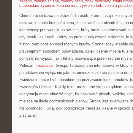
zegarki
,
zielona ściana
,
zielony dach
,
znak towarowy
,
znaki drog
studenckie
,
żywienie kota seniora
,
żywienie kota seniora poradnik
Cherrish to ciekawa przestrzeń dla osób, które marzą o kolejnyc
ciekawe kierunki bez pośpiechu, z ciekawością i otwartością na 
internetowy przewodnik po świecie, który może zainteresować zar
city break, jak i tych, którzy po prostu lubią czytać o świecie, kul
historii oraz codzienności różnych krajów. Strona łączy w sobie c
przystępnym sposobem opowiadania, dzięki czemu można tu zna
pomysły na wyjazd, jak i teksty pozwalające przenieść się myśla
Polecam
Hiszpania
i Grecja. To przestrzeń internetowa, w którym
przedstawiane wyłącznie jako przemieszczanie się z punktu do pu
zwiedzanie może być sposobem na poznawanie ludzi, smaków, tra
zwyczajów i historii. Każdy tekst może stać się początkiem plan
destynacja może obudzić chęć, by spakować plecak, walizkę alb
miejsce na liście podróżniczych planów. Strona jest skierowana d
różnorodność i lubią, gdy podróżnicze treści są pisane w sposób 
przyjazny.