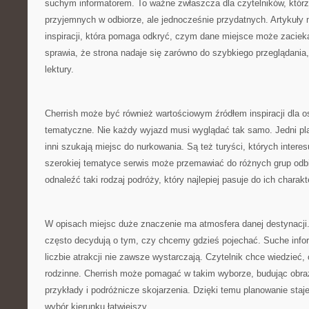
suchym informatorem. To ważne zwłaszcza dla czytelników, którz
przyjemnych w odbiorze, ale jednocześnie przydatnych. Artykuły 
inspiracji, która pomaga odkryć, czym dane miejsce może zaciekaw
sprawia, że strona nadaje się zarówno do szybkiego przeglądania, 
lektury.
Cherrish może być również wartościowym źródłem inspiracji dla os
tematyczne. Nie każdy wyjazd musi wyglądać tak samo. Jedni pla
inni szukają miejsc do nurkowania. Są też turyści, których interes
szerokiej tematyce serwis może przemawiać do różnych grup odb
odnaleźć taki rodzaj podróży, który najlepiej pasuje do ich charakt
W opisach miejsc duże znaczenie ma atmosfera danej destynacji.
często decydują o tym, czy chcemy gdzieś pojechać. Suche info
liczbie atrakcji nie zawsze wystarczają. Czytelnik chce wiedzieć,
rodzinne. Cherrish może pomagać w takim wyborze, budując obra
przykłady i podróżnicze skojarzenia. Dzięki temu planowanie staje 
wybór kierunku łatwiejszy.