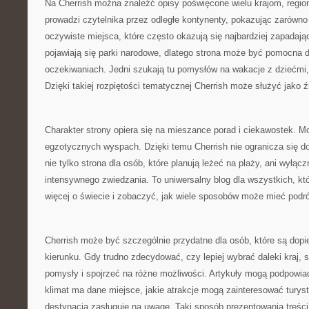
Na Cherrish można znaleźć opisy poświęcone wielu krajom, regio
prowadzi czytelnika przez odległe kontynenty, pokazując zarówno z
oczywiste miejsca, które często okazują się najbardziej zapada
pojawiają się parki narodowe, dlatego strona może być pomocna 
oczekiwaniach. Jedni szukają tu pomysłów na wakacje z dziećmi, in
Dzięki takiej rozpiętości tematycznej Cherrish może służyć jako źr
Charakter strony opiera się na mieszance porad i ciekawostek. Moż
egzotycznych wyspach. Dzięki temu Cherrish nie ogranicza się do
nie tylko strona dla osób, które planują leżeć na plaży, ani wyłąc
intensywnego zwiedzania. To uniwersalny blog dla wszystkich, kt
więcej o świecie i zobaczyć, jak wiele sposobów może mieć podr
Cherrish może być szczególnie przydatne dla osób, które są dopi
kierunku. Gdy trudno zdecydować, czy lepiej wybrać daleki kraj
pomysły i spojrzeć na różne możliwości. Artykuły mogą podpowiad
klimat ma dane miejsce, jakie atrakcje mogą zainteresować turys
destynacja zasługuje na uwagę. Taki sposób prezentowania treści 