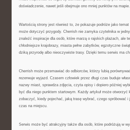
doświadczenie, nawet jeśli obejmuje ono mniej punktów na mapie.
Wartością strony jest również to, że pokazuje podróże jako temat
może dotyczyć przygody. Cherrish nie zamyka czytelnika w jed
znaleźć inspiracje dla osób, które marzą o rajskich plażach, ale te
chłodniejsze krajobrazy, miasta pełne zabytków, egzotyczne świąty
dziką przyrodę albo nieoczywiste trasy. Dzięki temu serwis ma cha
Cherrish może przemawiać do odbiorców, którzy lubią porównywać
rezerwuje wyjazd. Czasem człowiek przez długi czas buduje wła
nazwy miast, sprawdza zdjęcia, czyta opisy i dopiero później wyb
być dla niego punktem startowym. Każdy artykuł może otworzyć k
zobaczyć, kiedy pojechać, jaką trasę wybrać, czego spróbować i j
czas na miejscu.
Serwis może być atrakcyjny także dla osób, które podróżują w w