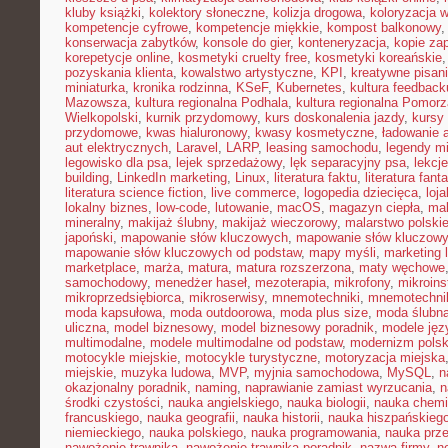
kluby książki
,
kolektory słoneczne
,
kolizja drogowa
,
koloryzacja 
kompetencje cyfrowe
,
kompetencje miękkie
,
kompost balkonowy
konserwacja zabytków
,
konsole do gier
,
konteneryzacja
,
kopie za
korepetycje online
,
kosmetyki cruelty free
,
kosmetyki koreańskie
pozyskania klienta
,
kowalstwo artystyczne
,
KPI
,
kreatywne pisan
miniaturka
,
kronika rodzinna
,
KSeF
,
Kubernetes
,
kultura feedback
Mazowsza
,
kultura regionalna Podhala
,
kultura regionalna Pomorz
Wielkopolski
,
kurnik przydomowy
,
kurs doskonalenia jazdy
,
kursy
przydomowe
,
kwas hialuronowy
,
kwasy kosmetyczne
,
ładowanie 
aut elektrycznych
,
Laravel
,
LARP
,
leasing samochodu
,
legendy mi
legowisko dla psa
,
lejek sprzedażowy
,
lęk separacyjny psa
,
lekcj
building
,
LinkedIn marketing
,
Linux
,
literatura faktu
,
literatura fant
literatura science fiction
,
live commerce
,
logopedia dziecięca
,
loj
lokalny biznes
,
low-code
,
lutowanie
,
macOS
,
magazyn ciepła
,
mak
mineralny
,
makijaż ślubny
,
makijaż wieczorowy
,
malarstwo polski
japoński
,
mapowanie słów kluczowych
,
mapowanie słów kluczowy
mapowanie słów kluczowych od podstaw
,
mapy myśli
,
marketing 
marketplace
,
marża
,
matura
,
matura rozszerzona
,
maty węchowe
samochodowy
,
menedżer haseł
,
mezoterapia
,
mikrofony
,
mikroins
mikroprzedsiębiorca
,
mikroserwisy
,
mnemotechniki
,
mnemotechnik
moda kapsułowa
,
moda outdoorowa
,
moda plus size
,
moda ślubn
uliczna
,
model biznesowy
,
model biznesowy poradnik
,
modele ję
multimodalne
,
modele multimodalne od podstaw
,
modernizm polsk
motocykle miejskie
,
motocykle turystyczne
,
motoryzacja miejska
miejskie
,
muzyka ludowa
,
MVP
,
myjnia samochodowa
,
MySQL
,
n
okazjonalny poradnik
,
naming
,
naprawianie zamiast wyrzucania
,
n
środki czystości
,
nauka angielskiego
,
nauka biologii
,
nauka chemi
francuskiego
,
nauka geografii
,
nauka historii
,
nauka hiszpańskieg
niemieckiego
,
nauka polskiego
,
nauka programowania
,
nauka prz
nawożenie trawnika
,
nawożenie trawnika poradnik
,
nazwa firmy
,
ne