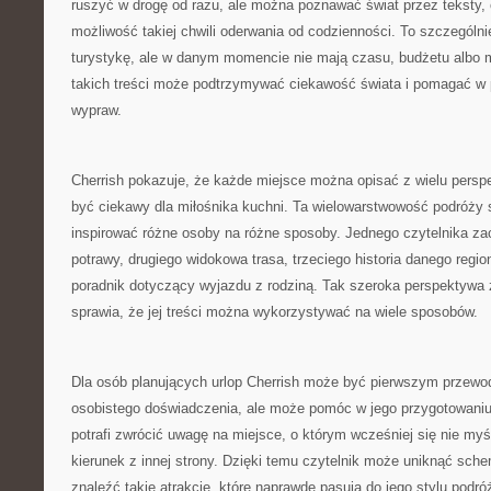
ruszyć w drogę od razu, ale można poznawać świat przez teksty, op
możliwość takiej chwili oderwania od codzienności. To szczególni
turystykę, ale w danym momencie nie mają czasu, budżetu albo m
takich treści może podtrzymywać ciekawość świata i pomagać w 
wypraw.
Cherrish pokazuje, że każde miejsce można opisać z wielu persp
być ciekawy dla miłośnika kuchni. Ta wielowarstwowość podróży 
inspirować różne osoby na różne sposoby. Jednego czytelnika zac
potrawy, drugiego widokowa trasa, trzeciego historia danego regio
poradnik dotyczący wyjazdu z rodziną. Tak szeroka perspektywa 
sprawia, że jej treści można wykorzystywać na wiele sposobów.
Dla osób planujących urlop Cherrish może być pierwszym przewod
osobistego doświadczenia, ale może pomóc w jego przygotowaniu.
potrafi zwrócić uwagę na miejsce, o którym wcześniej się nie my
kierunek z innej strony. Dzięki temu czytelnik może uniknąć sch
znaleźć takie atrakcje, które naprawdę pasują do jego stylu podró