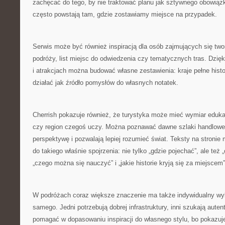
zachęcać do tego, by nie traktować planu jak sztywnego obowiąz
często powstają tam, gdzie zostawiamy miejsce na przypadek.
Serwis może być również inspiracją dla osób zajmujących się tw
podróży, list miejsc do odwiedzenia czy tematycznych tras. Dzięk
i atrakcjach można budować własne zestawienia: kraje pełne histo
działać jak źródło pomysłów do własnych notatek.
Cherrish pokazuje również, że turystyka może mieć wymiar eduka
czy region czegoś uczy. Można poznawać dawne szlaki handlowe
perspektywę i pozwalają lepiej rozumieć świat. Teksty na stroni
do takiego właśnie spojrzenia: nie tylko „gdzie pojechać”, ale te
„czego można się nauczyć” i „jakie historie kryją się za miejscem”
W podróżach coraz większe znaczenie ma także indywidualny wyb
samego. Jedni potrzebują dobrej infrastruktury, inni szukają aute
pomagać w dopasowaniu inspiracji do własnego stylu, bo pokazuje 