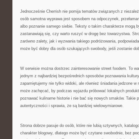
Jednocześnie Cherrish nie pomija tematów związanych z niezale
osób samotna wyprawa jest sposobem na odpoczynek, przełamani
albo poznanie samego siebie. Teksty o takim charakterze mogą być
zastanawiają się, czy warto ruszyć w drogę bez towarzystwa. S
zarówno zalety, jak i wyzwania takiego podróżowania, podpowiad
może być dobry dla osób szukających swobody, jeśli zostanie do
W serwisie można dostrzec zainteresowanie street foodem. To wa
jednym z najbardziej bezpośrednich sposobów poznawania kultury
zapamiętujemy nie tylko widoki, ale również śniadania jedzone w
może zachęcać, by podczas wyjazdu próbować lokalnych produktó
poznawać kulinarne historie i nie bać się nowych smaków. Takie 
autentyczności i sprawia, że są bardziej wielowymiarowe.
Strona dobrze pasuje do osób, które nie lubią sztywnych, katalo
charakter blogowy, dlatego może być czytane swobodnie, bez poc