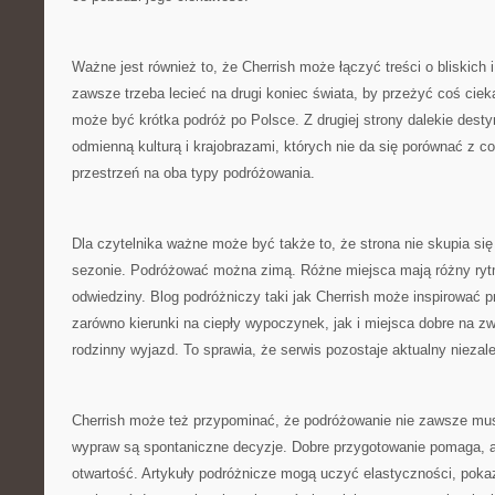
Ważne jest również to, że Cherrish może łączyć treści o bliskich i
zawsze trzeba lecieć na drugi koniec świata, by przeżyć coś cie
może być krótka podróż po Polsce. Z drugiej strony dalekie dest
odmienną kulturą i krajobrazami, których nie da się porównać z co
przestrzeń na oba typy podróżowania.
Dla czytelnika ważne może być także to, że strona nie skupia si
sezonie. Podróżować można zimą. Różne miejsca mają różny rytm
odwiedziny. Blog podróżniczy taki jak Cherrish może inspirować p
zarówno kierunki na ciepły wypoczynek, jak i miejsca dobre na zw
rodzinny wyjazd. To sprawia, że serwis pozostaje aktualny niezale
Cherrish może też przypominać, że podróżowanie nie zawsze mus
wypraw są spontaniczne decyzje. Dobre przygotowanie pomaga, a
otwartość. Artykuły podróżnicze mogą uczyć elastyczności, poka