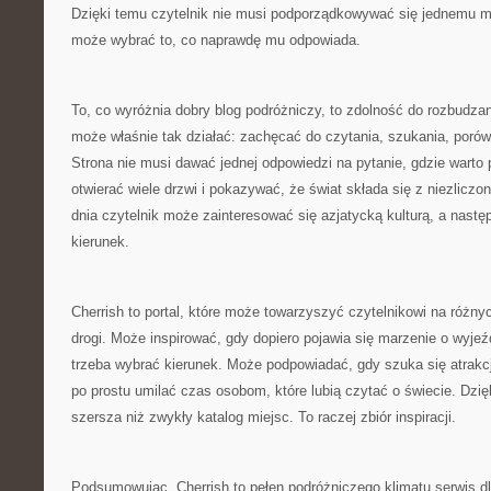
Dzięki temu czytelnik nie musi podporządkowywać się jednemu m
może wybrać to, co naprawdę mu odpowiada.
To, co wyróżnia dobry blog podróżniczy, to zdolność do rozbudzan
może właśnie tak działać: zachęcać do czytania, szukania, porów
Strona nie musi dawać jednej odpowiedzi na pytanie, gdzie warto
otwierać wiele drzwi i pokazywać, że świat składa się z niezlicz
dnia czytelnik może zainteresować się azjatycką kulturą, a nastę
kierunek.
Cherrish to portal, które może towarzyszyć czytelnikowi na różny
drogi. Może inspirować, gdy dopiero pojawia się marzenie o wyj
trzeba wybrać kierunek. Może podpowiadać, gdy szuka się atrakcj
po prostu umilać czas osobom, które lubią czytać o świecie. Dzięk
szersza niż zwykły katalog miejsc. To raczej zbiór inspiracji.
Podsumowując, Cherrish to pełen podróżniczego klimatu serwis dl