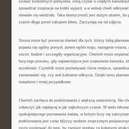
szukać konkretnych pomysłów, zimą czytać o ciepłych kierunka
sprawdzać inspiracje na krótki wyjazd, a w wolnej chwili odkrywać
niewiele się wiedziało. Taka elastyczność jest dużym atutem, bo
często długo przed zakupem biletu. Zaczynają się od zdjęcia.
Strona może być pomocna również dla tych, którzy lubią planowa
pojawia się ogólny pomysł, potem wybór kraju, następnie miasta, at
sezon, budżet i szczegóły organizacyjne. Cherrish może wspiera
fazę tego procesu, gdy najważniejsze jest znalezienie kierunku, 
oczekiwań. Czytelnik może porównywać różne miejsca, sprawdzać,
zastanawiać się, czy woli kulinarne odkrycia. Dzięki temu planowan
świadome i mniej przypadkowe.
Cherrish zachęca do podróżowania z większą uważnością. Nie cho
zobaczyć jak najwięcej w jak najkrótszym czasie. W wielu tekst
spokojniejszego poznawania świata, w którym liczy się zatrzyman
podróżowania jest coraz bliższy osobom zmęczonym pośpieszny
może inspirować do tego, by zamiast gonitwy za kolejnymi atrak