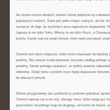
Na stronie można odnaleźć również klimat podróżniczej ciekawośc
popularnych hasłach. Świat jest pełen miejsc znanych, ale też uk
zachęcać do tego, by wychodzić poza najprostsze skojarzenia. His
Japonia to nie tylko Tokio, Włochy to nie tylko Rzym, a Chorwacja
kurorty. Każdy kraj ma swoje historie, które warto poznawać stop
Cherrish jest także miejscem, które może inspirować do bardziej
podróży. Nie zawsze trzeba planować wszystko według jednego 
powolną. Serwis pomaga zauważyć, że podróż powinna odpowiada
odwrotnie. Dzięki temu czytelnik może lepiej dopasować kierunek
do własnych potrzeb.
Dobrze przygotowany opis podróżniczy powinien pobudzać wyobraź
Cherrish wpisuje się w ten styl, oferując treści, które mogą być 
przechodzić od jednego kraju do drugiego, od kuchni do historii, o