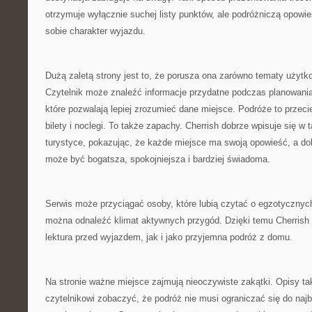
otrzymuje wyłącznie suchej listy punktów, ale podróżniczą opowi
sobie charakter wyjazdu.
Dużą zaletą strony jest to, że porusza ona zarówno tematy użytkow
Czytelnik może znaleźć informacje przydatne podczas planowania 
które pozwalają lepiej zrozumieć dane miejsce. Podróże to przecie
bilety i noclegi. To także zapachy. Cherrish dobrze wpisuje się w
turystyce, pokazując, że każde miejsce ma swoją opowieść, a d
może być bogatsza, spokojniejsza i bardziej świadoma.
Serwis może przyciągać osoby, które lubią czytać o egzotycznyc
można odnaleźć klimat aktywnych przygód. Dzięki temu Cherrish
lektura przed wyjazdem, jak i jako przyjemna podróż z domu.
Na stronie ważne miejsce zajmują nieoczywiste zakątki. Opisy t
czytelnikowi zobaczyć, że podróż nie musi ograniczać się do naj