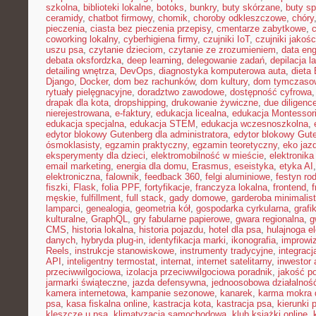
szkolna
,
biblioteki lokalne
,
botoks
,
bunkry
,
buty skórzane
,
buty s
ceramidy
,
chatbot firmowy
,
chomik
,
choroby odkleszczowe
,
chóry
pieczenia
,
ciasta bez pieczenia przepisy
,
cmentarze zabytkowe
,
coworking lokalny
,
cyberhigiena firmy
,
czujniki IoT
,
czujniki jakośc
uszu psa
,
czytanie dzieciom
,
czytanie ze zrozumieniem
,
data eng
debata oksfordzka
,
deep learning
,
delegowanie zadań
,
depilacja l
detailing wnętrza
,
DevOps
,
diagnostyka komputerowa auta
,
dieta
Django
,
Docker
,
dom bez rachunków
,
dom kultury
,
dom tymczasow
rytuały pielęgnacyjne
,
doradztwo zawodowe
,
dostępność cyfrowa
drapak dla kota
,
dropshipping
,
drukowanie żywiczne
,
due diligenc
nierejestrowana
,
e-faktury
,
edukacja licealna
,
edukacja Montessor
edukacja specjalna
,
edukacja STEM
,
edukacja wczesnoszkolna
,
edytor blokowy Gutenberg dla administratora
,
edytor blokowy Gut
ósmoklasisty
,
egzamin praktyczny
,
egzamin teoretyczny
,
eko jaz
eksperymenty dla dzieci
,
elektromobilność w mieście
,
elektronika
email marketing
,
energia dla domu
,
Erasmus
,
eseistyka
,
etyka AI
elektroniczna
,
falownik
,
feedback 360
,
felgi aluminiowe
,
festyn ro
fiszki
,
Flask
,
folia PPF
,
fortyfikacje
,
franczyza lokalna
,
frontend
,
męskie
,
fulfillment
,
full stack
,
gady domowe
,
garderoba minimalis
lamparci
,
genealogia
,
geometria kół
,
gospodarka cyrkularna
,
grafi
kulturalne
,
GraphQL
,
gry fabularne papierowe
,
gwara regionalna
,
g
CMS
,
historia lokalna
,
historia pojazdu
,
hotel dla psa
,
hulajnoga e
danych
,
hybryda plug-in
,
identyfikacja marki
,
ikonografia
,
improwiz
Reels
,
instrukcje stanowiskowe
,
instrumenty tradycyjne
,
integrac
API
,
inteligentny termostat
,
internat
,
internet satelitarny
,
inwestor 
przeciwwilgociowa
,
izolacja przeciwwilgociowa poradnik
,
jakość p
jarmarki świąteczne
,
jazda defensywna
,
jednoosobowa działalnoś
kamera internetowa
,
kampanie sezonowe
,
kanarek
,
karma mokra d
psa
,
kasa fiskalna online
,
kastracja kota
,
kastracja psa
,
kierunki 
kleszcze u psa
,
klimatyzacja samochodowa
,
klub książki online
,