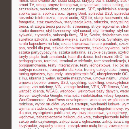
mesh
,
skanowanie 3D
,
skład książki
,
skrypty bash
,
skutery
,
ślad 
smart TV
,
smog
,
smycz treningowa
,
snycerstwo
,
social selling
,
so
szczeniaka
,
socrealizm
,
spacer z psem
,
SPF
,
spółdzielnia energ
spółka jawna
,
spółka z o.o.
,
Spring Boot
,
sprzedaż B2B
,
sprzeda
sprzedaż telefoniczna
,
sprzęt audio
,
SQLite
,
stacje ładowania
,
st
fotografie
,
staż zawodowy
,
sterylizacja kota
,
stłuczka
,
storytelling
treści
,
strategia treści poradnik
,
streaming
,
stroje regionalne
,
stru
studio domowe
,
styl biznesowy
,
styl casual
,
styl formalny
,
styl sm
sylwetki
,
stypendia
,
sukcesja firmy
,
SUV
,
Svelte
,
świadectwo ene
świetlica szkolna
,
świetlica wiejska
,
świnka morska
,
Symfony
,
sy
szafa kapsułowa na lato
,
szafa kapsułowa na lato poradnik
,
szcze
psa
,
szelki dla psa
,
szkoła demokratyczna
,
szkoła prywatna
,
szk
sztuka partycypacyjna
,
sztuka sakralna
,
szybkie czytanie
,
szyfr
taryfy prądu
,
teatr amatorski
,
teatr dla dzieci
,
techniczne SEO
,
te
pedagogiczna
,
terminal
,
terminal w telefonie
,
termomodernizacja
,
oprogramowania
,
testy integracyjne
,
testy jednostkowe
,
TikTok ma
tradycje rodzinne
,
transporter dla kota
,
trening całego ciała
,
trenin
tuning optyczny
,
typ urody
,
ubezpieczenie AC
,
ubezpieczenie OC
z lnu
,
ubrania z wełny
,
uczenie maszynowe
,
umowa najmu
,
umowa
umowa zlecenie
,
umowy B2B
,
upcykling
,
upskilling
,
uwierzytelni
writing
,
van rodzinny
,
VIN
,
vintage fashion
,
VPN
,
VR fitness
,
Vue
wartość klienta
,
WCAG
,
webhooki
,
wektorowe bazy danych
,
weter
Server
,
wizytówka Google
,
własność intelektualna
,
włosy kręcone
WooCommerce
,
WordPress development
,
workation
,
wspólnota e
rodzinne
,
wybór studiów
,
wycena startupu
,
wycinanki ludowe
,
wym
wymiana studencka
,
wynagrodzenia
,
wynajem długoterminowy
,
wy
dla psa
,
wystąpienia publiczne
,
wystawy plenerowe
,
youngtimery
,
węchowe
,
zabezpieczenie balkonu dla kota
,
zabezpieczenie lakie
zakup auta używanego
,
zakup auta z ogłoszenia
,
zakup auta z og
krzyżackie
,
zapachy unisex
,
zarządzanie małą firmą
,
zawieszeni