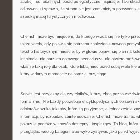
atrakcji, od rodzinnych porad po egzotyczne inspiracje. Taki ukł
odkrywaniu i sprawia, że strona nie jest zamkniętym przewodnikie
szeroką mapą turystycznych możliwości.
Cherrish może być miejscem, do którego wraca się nie tylko prz
także wtedy, gdy pojawia się potrzeba znalezienia nowego pomy
tekst o historycznym mieście, by w głowie pojawił się plan na kol
inspiracja: nie narzuca gotowego scenariusza, ale otwiera możliw
właśnie taką rolę dla osób, które lubią mieć przed sobą wiele kier
który w danym momencie najbardziej przyciąga.
Serwis jest przyjazny dla czytelników, którzy chcą poznawać świ
formalizmu. Nie każdy potrzebuje encyklopedycznych opisów i sk
odbiorców szuka tekstów, które są przyjemne, a jednocześnie za
informacji, by rozbudzić zainteresowanie. Cherrish może trafiać w
pokazuje podróże w sposób dostępny i inspirujący. To blog, któr
przeglądać według kategorii albo wykorzystywać jako punkt wyjśc