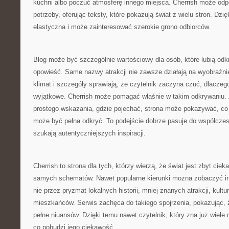
kuchni albo poczuć atmosferę innego miejsca. Cherrish może odp
potrzeby, oferując teksty, które pokazują świat z wielu stron. Dzię
elastyczna i może zainteresować szerokie grono odbiorców.
Blog może być szczególnie wartościowy dla osób, które lubią od
opowieść. Same nazwy atrakcji nie zawsze działają na wyobraźnię
klimat i szczegóły sprawiają, że czytelnik zaczyna czuć, dlaczeg
wyjątkowe. Cherrish może pomagać właśnie w takim odkrywaniu. 
prostego wskazania, gdzie pojechać, strona może pokazywać, co
może być pełna odkryć. To podejście dobrze pasuje do współczes
szukają autentyczniejszych inspiracji.
Cherrish to strona dla tych, którzy wierzą, że świat jest zbyt cie
samych schematów. Nawet popularne kierunki można zobaczyć inac
nie przez pryzmat lokalnych historii, mniej znanych atrakcji, kultu
mieszkańców. Serwis zachęca do takiego spojrzenia, pokazując,
pełne niuansów. Dzięki temu nawet czytelnik, który zna już wiele
co pobudzi jego ciekawość.