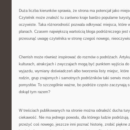
Duża liczba kierunków sprawia, że strona ma potencjał jako miejs
Czytelnik może znaleźć tu zarówno kraje bardzo popularne turystyc
oczywiste. Taka różnorodność pozwala odkrywać miejsca, które wc
planach. Czasem największą wartością bloga podróżniczego jest wł
przesunąć uwagę czytelnika w stronę czegoś nowego, nieoczywis
Cherrish może również inspirować do rozmów o podróżach. Artyku
kulturach, atrakcjach i zwyczajach mogą być punktem wyjścia d
wyjazdu, wymiany doświadczeń albo tworzenia listy miejsc, które 
rodzin, grup znajomych i samotnych podróżników taki serwis moż
pomysłów. To szczególnie ważne, bo podróże często zaczynają si
dokąd tym razem?
W treściach publikowanych na stronie można odnaleźć ducha turys
ciekawość. Nie ma jednego powodu, dla którego ludzie podróżują.
przeżyć coś nowego, jeszcze inni poznać historię, zrobić piękne z