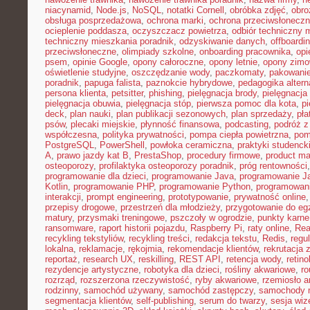
niacynamid
,
Node.js
,
NoSQL
,
notatki Cornell
,
obróbka zdjęć
,
obro
obsługa posprzedażowa
,
ochrona marki
,
ochrona przeciwsłonecz
ocieplenie poddasza
,
oczyszczacz powietrza
,
odbiór techniczny 
techniczny mieszkania poradnik
,
odzyskiwanie danych
,
offboardi
przeciwsłoneczne
,
olimpiady szkolne
,
onboarding pracownika
,
opi
psem
,
opinie Google
,
opony całoroczne
,
opony letnie
,
opony zim
oświetlenie studyjne
,
oszczędzanie wody
,
paczkomaty
,
pakowanie
poradnik
,
papuga falista
,
paznokcie hybrydowe
,
pedagogika alter
persona klienta
,
petsitter
,
phishing
,
pielęgnacja brody
,
pielęgnacja 
pielęgnacja obuwia
,
pielęgnacja stóp
,
pierwsza pomoc dla kota
,
p
deck
,
plan nauki
,
plan publikacji sezonowych
,
plan sprzedaży
,
pła
psów
,
plecaki miejskie
,
płynność finansowa
,
podcasting
,
podróż 
współczesna
,
polityka prywatności
,
pompa ciepła powietrzna
,
pom
PostgreSQL
,
PowerShell
,
powłoka ceramiczna
,
praktyki studenck
A
,
prawo jazdy kat B
,
PrestaShop
,
procedury firmowe
,
product mar
osteoporozy
,
profilaktyka osteoporozy poradnik
,
próg rentowności
programowanie dla dzieci
,
programowanie Java
,
programowanie Ja
Kotlin
,
programowanie PHP
,
programowanie Python
,
programowani
interakcji
,
prompt engineering
,
prototypowanie
,
prywatność online
przepisy drogowe
,
przestrzeń dla młodzieży
,
przygotowanie do e
matury
,
przysmaki treningowe
,
pszczoły w ogrodzie
,
punkty karne
ransomware
,
raport historii pojazdu
,
Raspberry Pi
,
raty online
,
Rea
recykling tekstyliów
,
recykling treści
,
redakcja tekstu
,
Redis
,
regu
lokalna
,
reklamacje
,
rękojmia
,
rekomendacje klientów
,
rekrutacja 
reportaż
,
research UX
,
reskilling
,
REST API
,
retencja wody
,
retino
rezydencje artystyczne
,
robotyka dla dzieci
,
rośliny akwariowe
,
ro
rozrząd
,
rozszerzona rzeczywistość
,
ryby akwariowe
,
rzemiosło a
rodzinny
,
samochód używany
,
samochód zastępczy
,
samochody m
segmentacja klientów
,
self-publishing
,
serum do twarzy
,
sesja wi