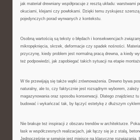
jak materiał drewniany współpracuje z resztą układu: warstwami
okuciami, klejami czy powłokami. Dzięki temu zyskujesz szersz
pojedynczych porad wyrwanych z kontekstu.
Osobną wartością są teksty o błędach i konsekwencjach związan
mikropęknięcia, skrzek, deformacje czy spadek nośności. Materia
przyczynę, kiedy problem jest normalną pracą drewna, a kiedy wy
też podpowiedzi, jak zapobiegać takich sytuacji na etapie montaż
W tle przewijają się także wątki zrównoważenia. Drewno bywa pos
naturalny, ale to, czy faktycznie jest rozsądnym wyborem, zależy
magazynowania oraz sposobu konserwacji. Dlatego znajdziesz tu 
budować i wykańczać tak, by łączyć estetykę z dłuższym cyklem
Nie brakuje też inspiracji z obszaru trendów w architekturze. Po
łask w współczesnych realizacjach, jak łączy się je z stalą, bet
Jednocześnie w serwisie jest miejsce na klasyczne rozwiązania,