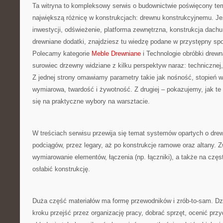
Ta witryna to kompleksowy serwis o budownictwie poświęcony tem
największą różnicę w konstrukcjach: drewnu konstrukcyjnemu. Jeże
inwestycji, odświeżenie, platforma zewnętrzna, konstrukcja dach
drewniane dodatki, znajdziesz tu wiedzę podane w przystępny spo
Polecamy kategorie
Meble Drewniane
i Technologie obróbki drewn
surowiec drzewny widziane z kilku perspektyw naraz: technicznej,
Z jednej strony omawiamy parametry takie jak nośność, stopień w
wymiarowa, twardość i żywotność. Z drugiej – pokazujemy, jak te l
się na praktyczne wybory na warsztacie.
W treściach serwisu przewija się temat systemów opartych o dre
podciągów, przez legary, aż po konstrukcje ramowe oraz altany.
wymiarowanie elementów, łączenia (np. łączniki), a także na częst
osłabić konstrukcję.
Duża część materiałów ma formę przewodników i zrób-to-sam. Dz
kroku przejść przez organizację pracy, dobrać sprzęt, ocenić prz