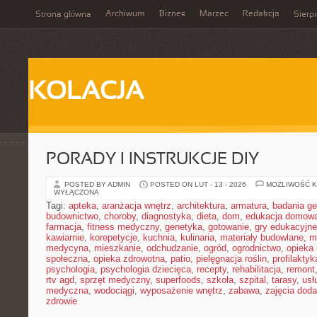
Archiwum
Biznes
Marzec
Redakcja
Strona główna
Sierp
KOLACJA
PORADY I INSTRUKCJE DIY
POSTED BY ADMIN
POSTED ON LUT - 13 - 2026
MOŻLIWOŚĆ 
WYŁĄCZONA
Tagi:
apteka
,
aranżacja wnętrz
,
architektura
,
armatura
,
badania g
budownictwo
,
choroby
,
diagnostyka
,
dieta
,
dom
,
edukacja domow
farmacja
,
fitness medyczny
,
genetyka
,
gotowanie
,
gry edukacyjne
kawiarnie
,
korepetycje
,
kuchnia
,
kulinaria
,
materiały budowlane
,
m
medycyna
,
mieszkanie
,
odchudzanie
,
ogród
,
ogrodnictwo
,
opieka
społeczna
,
opieka zdrowotna
,
patio
,
pielęgnacja roślin
,
profilaktyk
psychologia
,
psychologia dziecięca
,
recepty
,
rehabilitacja
,
remont
rtv agd
,
sprzęt medyczny
,
superfoods
,
szkoła
,
szpital
,
tarasy
,
usł
medyczna
,
wodociągi
,
wyposażenie wnętrz
,
zabawa
,
zajęcia dod
zdrowie