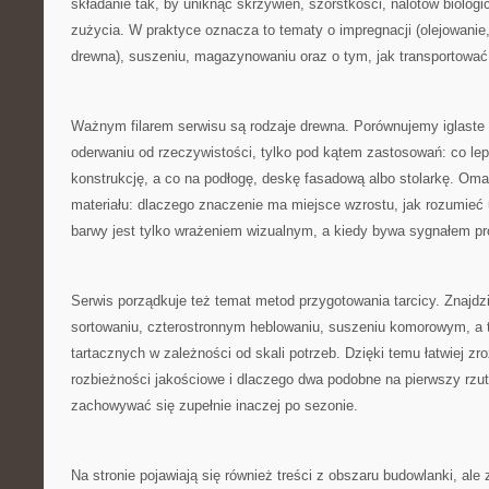
składanie tak, by uniknąć skrzywień, szorstkości, nalotów biolog
zużycia. W praktyce oznacza to tematy o impregnacji (olejowanie,
drewna), suszeniu, magazynowaniu oraz o tym, jak transportować m
Ważnym filarem serwisu są rodzaje drewna. Porównujemy iglaste 
oderwaniu od rzeczywistości, tylko pod kątem zastosowań: co lepi
konstrukcję, a co na podłogę, deskę fasadową albo stolarkę. Om
materiału: dlaczego znaczenie ma miejsce wzrostu, jak rozumieć 
barwy jest tylko wrażeniem wizualnym, a kiedy bywa sygnałem p
Serwis porządkuje też temat metod przygotowania tarcicy. Znajdzie
sortowaniu, czterostronnym heblowaniu, suszeniu komorowym, a 
tartacznych w zależności od skali potrzeb. Dzięki temu łatwiej zr
rozbieżności jakościowe i dlaczego dwa podobne na pierwszy rz
zachowywać się zupełnie inaczej po sezonie.
Na stronie pojawiają się również treści z obszaru budowlanki, ale