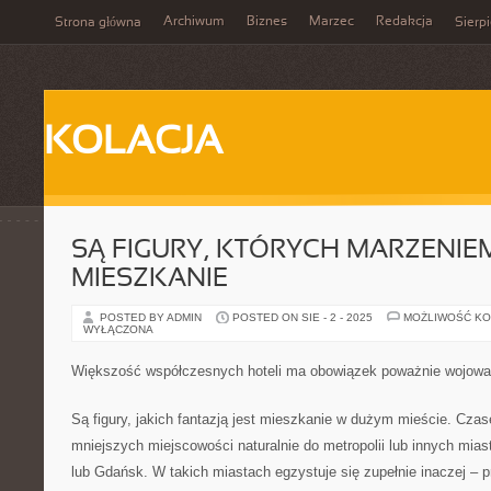
Archiwum
Biznes
Marzec
Redakcja
Strona główna
Sierp
KOLACJA
SĄ FIGURY, KTÓRYCH MARZENIEM
MIESZKANIE
POSTED BY ADMIN
POSTED ON SIE - 2 - 2025
MOŻLIWOŚĆ K
WYŁĄCZONA
Większość współczesnych hoteli ma obowiązek poważnie wojow
Są figury, jakich fantazją jest mieszkanie w dużym mieście. Cz
mniejszych miejscowości naturalnie do metropolii lub innych mias
lub Gdańsk. W takich miastach egzystuje się zupełnie inaczej – prę