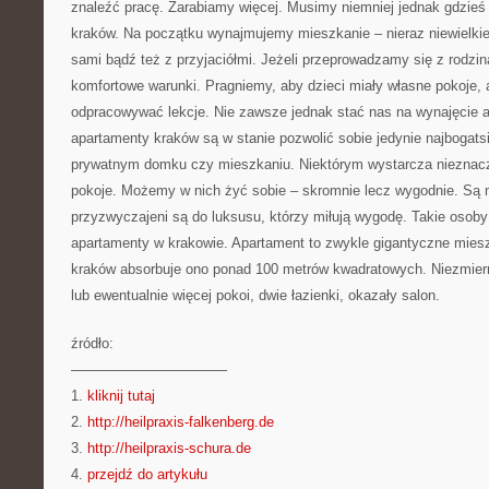
znaleźć pracę. Zarabiamy więcej. Musimy niemniej jednak gdzie
kraków. Na początku wynajmujemy mieszkanie – nieraz niewielki
sami bądź też z przyjaciółmi. Jeżeli przeprowadzamy się z rodzi
komfortowe warunki. Pragniemy, aby dzieci miały własne pokoje, 
odpracowywać lekcje. Nie zawsze jednak stać nas na wynajęcie a
apartamenty kraków są w stanie pozwolić sobie jedynie najbogatsi
prywatnym domku czy mieszkaniu. Niektórym wystarcza nieznacz
pokoje. Możemy w nich żyć sobie – skromnie lecz wygodnie. Są ni
przyzwyczajeni są do luksusu, którzy miłują wygodę. Takie osoby
apartamenty w krakowie. Apartament to zwykle gigantyczne miesz
kraków absorbuje ono ponad 100 metrów kwadratowych. Niezmiernie
lub ewentualnie więcej pokoi, dwie łazienki, okazały salon.
źródło:
———————————
1.
kliknij tutaj
2.
http://heilpraxis-falkenberg.de
3.
http://heilpraxis-schura.de
4.
przejdź do artykułu