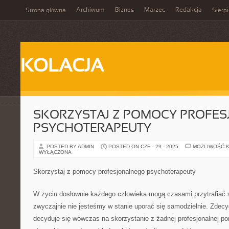
Archiwum
Biznes
Marzec
Redakcja
Strona główna
Sierp
KOLACJA
SKORZYSTAJ Z POMOCY PROFE
PSYCHOTERAPEUTY
POSTED BY ADMIN
POSTED ON CZE - 29 - 2025
MOŻLIWOŚĆ 
WYŁĄCZONA
Skorzystaj z pomocy profesjonalnego psychoterapeuty
W życiu dosłownie każdego człowieka mogą czasami przytrafiać s
zwyczajnie nie jesteśmy w stanie uporać się samodzielnie. Zdec
decyduje się wówczas na skorzystanie z żadnej profesjonalnej po