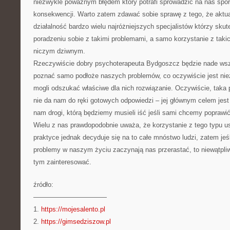
niezwykle poważnym błędem który potrafi sprowadzić na nas spo
konsekwencji. Warto zatem zdawać sobie sprawę z tego, że aktua
działalność bardzo wielu najróżniejszych specjalistów którzy sk
poradzeniu sobie z takimi problemami, a samo korzystanie z takic
niczym dziwnym.
Rzeczywiście dobry psychoterapeuta Bydgoszcz będzie nade wsz
poznać samo podłoże naszych problemów, co oczywiście jest ni
mogli odszukać właściwe dla nich rozwiązanie. Oczywiście, taka
nie da nam do ręki gotowych odpowiedzi – jej głównym celem jes
nam drogi, którą będziemy musieli iść jeśli sami chcemy poprawić
Wielu z nas prawdopodobnie uważa, że korzystanie z tego typu 
praktyce jednak decyduje się na to całe mnóstwo ludzi, zatem jeśl
problemy w naszym życiu zaczynają nas przerastać, to niewątpliw
tym zainteresować.
źródło:
———————————
1.
https://mojesalento.pl
2.
https://gimsedziszow.pl