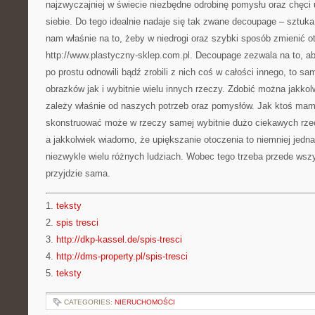
najzwyczajniej w świecie niezbędne odrobinę pomysłu oraz chęci 
siebie. Do tego idealnie nadaje się tak zwane decoupage – sztuka
nam właśnie na to, żeby w niedrogi oraz szybki sposób zmienić o
http://www.plastyczny-sklep.com.pl. Decoupage zezwala na to, a
po prostu odnowili bądź zrobili z nich coś w całości innego, to s
obrazków jak i wybitnie wielu innych rzeczy. Zdobić można jakko
zależy właśnie od naszych potrzeb oraz pomysłów. Jak ktoś mam
skonstruować może w rzeczy samej wybitnie dużo ciekawych rze
a jakkolwiek wiadomo, że upiększanie otoczenia to niemniej jedna
niezwykle wielu różnych ludziach. Wobec tego trzeba przede wsz
przyjdzie sama.
1.
teksty
2.
spis tresci
3.
http://dkp-kassel.de/spis-tresci
4.
http://dms-property.pl/spis-tresci
5.
teksty
CATEGORIES:
NIERUCHOMOŚCI