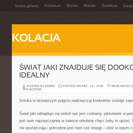
Archiwum
Biznes
Marzec
Redakcja
Strona główna
Sierp
KOLACJA
ŚWIAT JAKI ZNAJDUJE SIĘ DOOK
IDEALNY
POSTED BY ADMIN
POSTED ON PAŹ - 13 - 2025
MOŻLIWOŚĆ 
WYŁĄCZONA
Sztuka w dzisiejszym pojęciu nadzwyczaj konkretnie zostaje za
Świat jaki odnajduje się wokół nas jest cudowny, jakkolwiek w 
jest nam najzwyczajniej w świecie odrobinę chęci żeby to ujrzeć. 
nie wystarczają i potrzebne jest nam coś innego – otóż w owym c