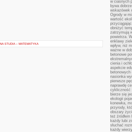
w ciasnych 
bywa dobrz
wskazówek d
Ogrody w mi
wartość ekol
przyciągając
obniżyć temp
zatrzymują 
powietrza. W
enklawy zie
NA STUDIA – MATEMATYKA
wpływ, niż 
ważne w dob
betonowe po
ekstremalny
cienia i och
aspekcie ed
betonowych 
nasionka wyr
pierwsze pęd
naprawdę ce
cykliczność 
bierze się j
ekologii poj
konewka, moj
przyrody, kt
obszary życ
też źródłem k
każdy lubi z
słuchać roz
każdy wierzy