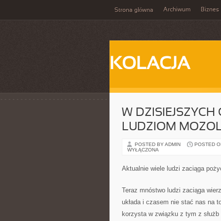
Archiwum
Biznes
Strona główna
KOLACJA
W DZISIEJSZYCH
LUDZIOM MOZOLNI
POSTED BY ADMIN
POSTED ON 
WYŁĄCZONA
Aktualnie wiele ludzi zaciąga poży
Teraz mnóstwo ludzi zaciąga wierz
układa i czasem nie stać nas na t
korzysta w związku z tym z służb