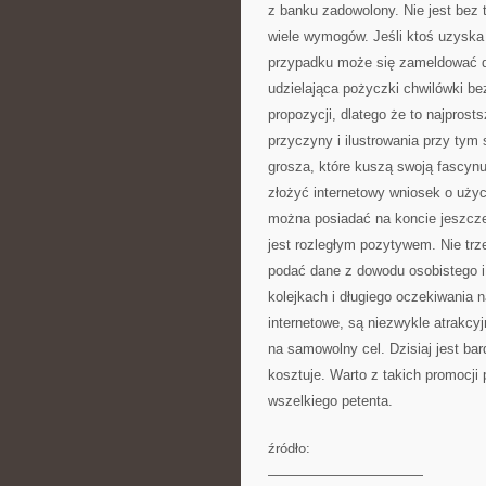
z banku zadowolony. Nie jest bez 
wiele wymogów. Jeśli ktoś uzyska
przypadku może się zameldować do 
udzielająca pożyczki chwilówki bez
propozycji, dlatego że to najpros
przyczyny i ilustrowania przy tym
grosza, które kuszą swoją fascynu
złożyć internetowy wniosek o użyc
można posiadać na koncie jeszcze 
jest rozległym pozytywem. Nie tr
podać dane z dowodu osobistego i
kolejkach i długiego oczekiwania n
internetowe, są niezwykle atrakcy
na samowolny cel. Dzisiaj jest ba
kosztuje. Warto z takich promocji
wszelkiego petenta.
źródło:
———————————