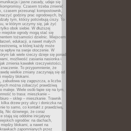
omunikacja i jasne zasady, udaje się
kompromisy. Czasem trzeba zmienić
ek, czasem przesunąć kompostownik,
aczyć godziny prac ogrodowych, by
dzały tym, którzy potrzebują ciszy. To
su, w którym uczymy się, jak żyć
 tylko obok siebie. W dłuższej
 miejskie ogrody mogą stać się
entem tożsamości dzielnic. Miejscem
arzeń, edukacji, a nawet małych
zestrzenią, w której każdy może
ma wpływ na swoje otoczenie. W
tórym tak wiele rzeczy dzieje się ponad
wami, możliwość zasiania nasionka i
jak zmienia kawałek rzeczywistości,
znaczenie. To przypomnienie, że
awdę wielkie zmiany zaczynają się od
i między blokami.
, zabudowa się zagęszcza, a liczba
tórych można zobaczyć prawdziwą
to maleje. Wiele osób łapie się na tym,
enność to trasa: mieszkanie –
iuro – sklep – mieszkanie. Trawnik
 kilka drzew przy ulicy i doniczka na
 nie to samo, co kontakt z prawdziwą,
dą. Nic dziwnego, że coraz
ze stają się oddolne inicjatywy
iejskich ogrodów: na dachach,
 między blokami, a nawet na
 skrawkach zapomnianych przez