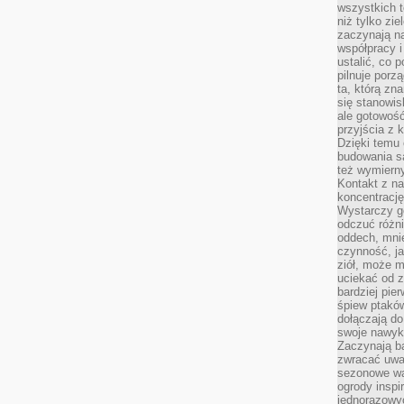
wszystkich t
niż tylko zie
zaczynają na
współpracy i
ustalić, co 
pilnuje porzą
ta, którą zn
się stanowis
ale gotowość
przyjścia z 
Dzięki temu 
budowania są
też wymiern
Kontakt z na
koncentrację
Wystarczy g
odczuć różni
oddech, mnie
czynność, ja
ziół, może m
uciekać od 
bardziej pie
śpiew ptaków
dołączają do
swoje nawyki
Zaczynają b
zwracać uwa
sezonowe wa
ogrody inspi
jednorazowy