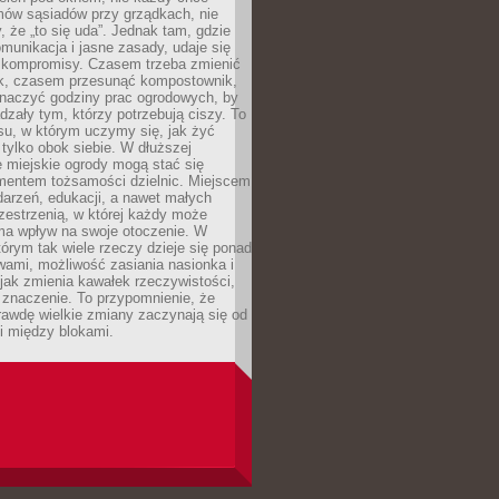
mów sąsiadów przy grządkach, nie
, że „to się uda”. Jednak tam, gdzie
omunikacja i jasne zasady, udaje się
kompromisy. Czasem trzeba zmienić
ek, czasem przesunąć kompostownik,
aczyć godziny prac ogrodowych, by
dzały tym, którzy potrzebują ciszy. To
su, w którym uczymy się, jak żyć
 tylko obok siebie. W dłuższej
 miejskie ogrody mogą stać się
entem tożsamości dzielnic. Miejscem
arzeń, edukacji, a nawet małych
zestrzenią, w której każdy może
ma wpływ na swoje otoczenie. W
tórym tak wiele rzeczy dzieje się ponad
wami, możliwość zasiania nasionka i
jak zmienia kawałek rzeczywistości,
znaczenie. To przypomnienie, że
awdę wielkie zmiany zaczynają się od
i między blokami.