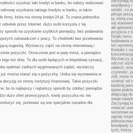
zaczynają na
trudności uzyskać taki kredyt w banku, bo należy realizować
współpracy i
ustalić, co 
 odmowę uzyskania takiego kredytu w banku, w takim
pilnuje porzą
firmy, która ma stronę kredyt-24.pl. To znana jednostka
ta, którą zn
się stanowis
 odsetek przez Internet. dużo osób korzysta z tej
ale gotowość
tszy sposób na uzyskanie szybkich pieniędzy, bez podawania
przyjścia z 
Dzięki temu 
 sporych zaświadczeń z pracy. To chwilówki bez przelewania
budowania są
też wymiern
jącą sugestią. Wystarczy zajść na stronę internetową i
Kontakt z na
zenie pożyczki. Orzeczenie jest w parę minut, a pieniądze
koncentrację
Wystarczy g
tego też dnia. To dla osób będących w kłopotliwej sytuacji,
odczuć różni
zeba spełniać żadnych wygórowanych żądań, wystarczy
oddech, mnie
czynność, ja
 już można starać się o pożyczkę. Unika się wystawania w
ziół, może m
uciekać od 
a decyzję ze strony instytucji finansowej. Takie pożyczki
bardziej pie
jne, bo to najlepszy i najtańszy sposób by zdobyć pieniądze
śpiew ptaków
dołączają do
rdzo dużo ofert promocyjnych, kiedy pożyczka nic nie
swoje nawyki
 posłużyć się, ponieważ są one specjalnie zasadne dla
Zaczynają b
zwracać uwa
sezonowe wa
ogrody inspi
jednorazowy
bioodpady cz
tych, którzy