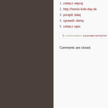
1.
zobacz więcej
2.
http://tennis-kids-day.de
3.
przejdź dalej
4.
sprawdź ofertę
5.
zobacz wpis
CATEGORIES:
EGZAMIN WSTĘPNY 
Comments are closed.