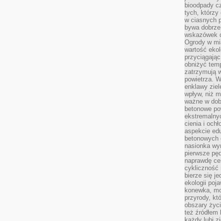
bioodpady cz
tych, którzy
w ciasnych 
bywa dobrz
wskazówek d
Ogrody w mi
wartość ekol
przyciągając
obniżyć temp
zatrzymują 
powietrza. W
enklawy zie
wpływ, niż 
ważne w dob
betonowe po
ekstremalny
cienia i och
aspekcie ed
betonowych 
nasionka wyr
pierwsze pęd
naprawdę ce
cykliczność 
bierze się j
ekologii poj
konewka, moj
przyrody, kt
obszary życ
też źródłem k
każdy lubi z