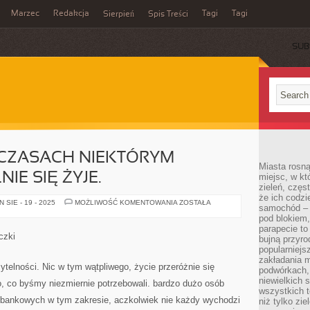
Marzec
Redakcja
Tagi
Tagi
Sierpień
Spis Treści
SUB
 CZASACH NIEKTÓRYM
Miasta rosną
E SIĘ ŻYJE.
miejsc, w k
zieleń, częs
że ich codzi
W
SIE - 19 - 2025
MOŻLIWOŚĆ KOMENTOWANIA
ZOSTAŁA
samochód – b
DZISIEJSZYCH
CZASACH
pod blokiem,
NIEKTÓRYM
parapecie to
LUDZIOM
czki
bujną przyro
MOZOLNIE
SIĘ
popularniejs
ŻYJE.
zakładania m
ytelności. Nic w tym wątpliwego, życie przeróżnie się
podwórkach,
niewielkich
o, co byśmy niezmiernie potrzebowali. bardzo dużo osób
wszystkich t
 bankowych w tym zakresie, aczkolwiek nie każdy wychodzi
niż tylko zie