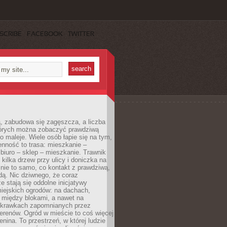
SCRIBE
FACEBOOK
TWITTER
, zabudowa się zagęszcza, a liczba
tórych można zobaczyć prawdziwą
to maleje. Wiele osób łapie się na tym,
enność to trasa: mieszkanie –
iuro – sklep – mieszkanie. Trawnik
 kilka drzew przy ulicy i doniczka na
 nie to samo, co kontakt z prawdziwą,
dą. Nic dziwnego, że coraz
ze stają się oddolne inicjatywy
iejskich ogrodów: na dachach,
 między blokami, a nawet na
 skrawkach zapomnianych przez
erenów. Ogród w mieście to coś więcej
lenina. To przestrzeń, w której ludzie