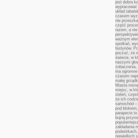
jest dobra k
wypracować 
układ rabat
czasem wyzn
nie przeszka
część proce
razem, a nie
perspektywie
ważnym elem
spotkań, wyd
festynów. Pr
poczuć, że 
świecie, w k
naszymi gło
zobaczenia, 
ma ogromne 
czasem napr
małej grządk
Miasta rosną
miejsc, w k
zieleń, częs
że ich codzi
samochód – b
pod blokiem,
parapecie to
bujną przyro
popularniejs
zakładania m
podwórkach,
niewielkich