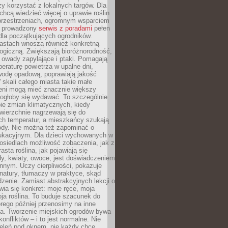
y korzystać z lokalnych targów. Dla
 chcą wiedzieć więcej o uprawie roślin
przestrzeniach, ogromnym wsparciem
e prowadzony
serwis z poradami
pełen
la początkujących ogrodników.
astach wnoszą również konkretną
ogiczną. Zwiększają bioróżnorodność,
 owady zapylające i ptaki. Pomagają
eraturę powietrza w upalne dni,
wodę opadową, poprawiają jakość
 skali całego miasta takie małe
leni mogą mieć znacznie większy
mogłoby się wydawać. To szczególnie
ie zmian klimatycznych, kiedy
wierzchnie nagrzewają się do
ch temperatur, a mieszkańcy szukają
łody. Nie można też zapominać o
ukacyjnym. Dla dzieci wychowanych w
osiedlach możliwość zobaczenia, jak z
asta roślina, jak pojawiają się
y, kwiaty, owoce, jest doświadczeniem
nnym. Uczy cierpliwości, pokazuje
natury, tłumaczy w praktyce, skąd
edzenie. Zamiast abstrakcyjnych lekcji o
awia się konkret: moje ręce, moja
a roślina. To buduje szacunek do
órego później przenosimy na inne
ia. Tworzenie miejskich ogrodów bywa
onfliktów – i to jest normalne. Nie
ieleń pod oknem, nie każdy chce