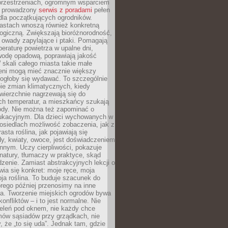
przestrzeniach, ogromnym wsparciem
e prowadzony
serwis z poradami
pełen
la początkujących ogrodników.
astach wnoszą również konkretną
ogiczną. Zwiększają bioróżnorodność,
 owady zapylające i ptaki. Pomagają
eraturę powietrza w upalne dni,
wodę opadową, poprawiają jakość
 skali całego miasta takie małe
leni mogą mieć znacznie większy
mogłoby się wydawać. To szczególnie
ie zmian klimatycznych, kiedy
wierzchnie nagrzewają się do
ch temperatur, a mieszkańcy szukają
łody. Nie można też zapominać o
ukacyjnym. Dla dzieci wychowanych w
osiedlach możliwość zobaczenia, jak z
asta roślina, jak pojawiają się
y, kwiaty, owoce, jest doświadczeniem
nnym. Uczy cierpliwości, pokazuje
natury, tłumaczy w praktyce, skąd
edzenie. Zamiast abstrakcyjnych lekcji o
awia się konkret: moje ręce, moja
a roślina. To buduje szacunek do
órego później przenosimy na inne
ia. Tworzenie miejskich ogrodów bywa
onfliktów – i to jest normalne. Nie
ieleń pod oknem, nie każdy chce
mów sąsiadów przy grządkach, nie
, że „to się uda”. Jednak tam, gdzie