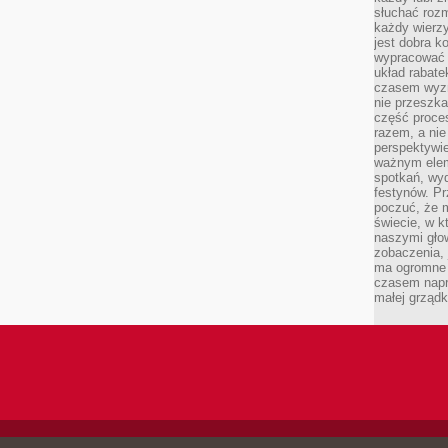
słuchać roz
każdy wierzy
jest dobra k
wypracować 
układ rabat
czasem wyzn
nie przeszka
część proce
razem, a nie
perspektywie
ważnym elem
spotkań, wyd
festynów. Pr
poczuć, że 
świecie, w k
naszymi gło
zobaczenia, 
ma ogromne 
czasem napr
małej grządk