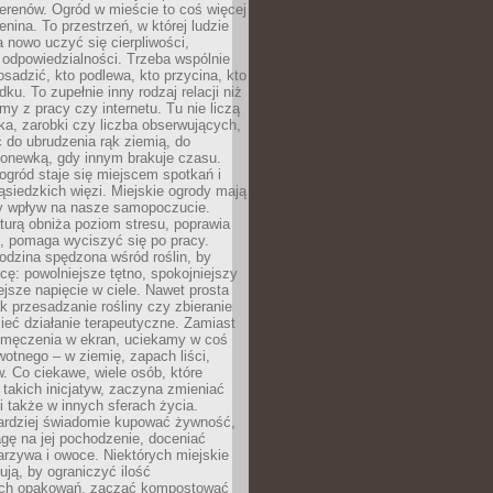
erenów. Ogród w mieście to coś więcej
lenina. To przestrzeń, w której ludzie
 nowo uczyć się cierpliwości,
 odpowiedzialności. Trzeba wspólnie
posadzić, kto podlewa, kto przycina, kto
dku. To zupełnie inny rodzaj relacji niż
amy z pracy czy internetu. Tu nie liczą
ka, zarobki czy liczba obserwujących,
 do ubrudzenia rąk ziemią, do
konewką, gdy innym brakuje czasu.
ogród staje się miejscem spotkań i
siedzkich więzi. Miejskie ogrody mają
y wpływ na nasze samopoczucie.
turą obniża poziom stresu, poprawia
, pomaga wyciszyć się po pracy.
odzina spędzona wśród roślin, by
cę: powolniejsze tętno, spokojniejszy
jsze napięcie w ciele. Nawet prosta
k przesadzanie rośliny czy zbieranie
ieć działanie terapeutyczne. Zamiast
zmęczenia w ekran, uciekamy w coś
rwotnego – w ziemię, zapach liści,
. Co ciekawe, wiele osób, które
 takich inicjatyw, zaczyna zmieniać
 także w innych sferach życia.
ardziej świadomie kupować żywność,
gę na jej pochodzenie, doceniać
rzywa i owoce. Niektórych miejskie
rują, by ograniczyć ilość
ch opakowań, zacząć kompostować