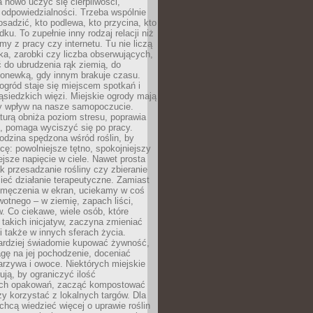
 nowo uczyć się cierpliwości,
 odpowiedzialności. Trzeba wspólnie
posadzić, kto podlewa, kto przycina, kto
dku. To zupełnie inny rodzaj relacji niż
amy z pracy czy internetu. Tu nie liczą
ka, zarobki czy liczba obserwujących,
 do ubrudzenia rąk ziemią, do
konewką, gdy innym brakuje czasu.
ogród staje się miejscem spotkań i
siedzkich więzi. Miejskie ogrody mają
y wpływ na nasze samopoczucie.
turą obniża poziom stresu, poprawia
, pomaga wyciszyć się po pracy.
odzina spędzona wśród roślin, by
cę: powolniejsze tętno, spokojniejszy
jsze napięcie w ciele. Nawet prosta
k przesadzanie rośliny czy zbieranie
ieć działanie terapeutyczne. Zamiast
zmęczenia w ekran, uciekamy w coś
rwotnego – w ziemię, zapach liści,
. Co ciekawe, wiele osób, które
 takich inicjatyw, zaczyna zmieniać
 także w innych sferach życia.
ardziej świadomie kupować żywność,
gę na jej pochodzenie, doceniać
rzywa i owoce. Niektórych miejskie
rują, by ograniczyć ilość
ch opakowań, zacząć kompostować
y korzystać z lokalnych targów. Dla
 chcą wiedzieć więcej o uprawie roślin