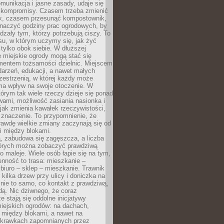
omunikacja i jasne zasady, udaje się
kompromisy. Czasem trzeba zmienić
ek, czasem przesunąć kompostownik,
aczyć godziny prac ogrodowych, by
dzały tym, którzy potrzebują ciszy. To
su, w którym uczymy się, jak żyć
 tylko obok siebie. W dłuższej
 miejskie ogrody mogą stać się
entem tożsamości dzielnic. Miejscem
arzeń, edukacji, a nawet małych
zestrzenią, w której każdy może
ma wpływ na swoje otoczenie. W
tórym tak wiele rzeczy dzieje się ponad
wami, możliwość zasiania nasionka i
jak zmienia kawałek rzeczywistości,
znaczenie. To przypomnienie, że
awdę wielkie zmiany zaczynają się od
i między blokami.
, zabudowa się zagęszcza, a liczba
tórych można zobaczyć prawdziwą
to maleje. Wiele osób łapie się na tym,
enność to trasa: mieszkanie –
iuro – sklep – mieszkanie. Trawnik
 kilka drzew przy ulicy i doniczka na
 nie to samo, co kontakt z prawdziwą,
dą. Nic dziwnego, że coraz
ze stają się oddolne inicjatywy
iejskich ogrodów: na dachach,
 między blokami, a nawet na
 skrawkach zapomnianych przez