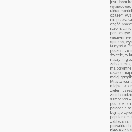
jest dobra k
wypracować 
układ rabat
czasem wyzn
nie przeszka
część proce
razem, a nie
perspektywie
ważnym elem
spotkań, wyd
festynów. Pr
poczuć, że 
świecie, w k
naszymi gło
zobaczenia, 
ma ogromne 
czasem napr
małej grządk
Miasta rosną
miejsc, w k
zieleń, częs
że ich codzi
samochód – b
pod blokiem,
parapecie to
bujną przyro
popularniejs
zakładania m
podwórkach,
niewielkich