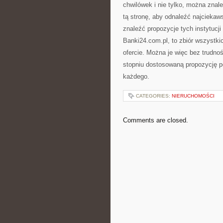
chwilówek i nie tylko, można zna
tą stronę, aby odnaleźć najciekaw
znaleźć propozycje tych instytucji w
Banki24.com.pl, to zbiór wszystki
ofercie. Można je więc bez trudno
stopniu dostosowaną propozycję po
każdego.
CATEGORIES:
NIERUCHOMOŚCI
Comments are closed.