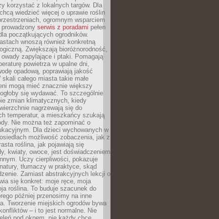
y korzystać z lokalnych targów. Dla
 chcą wiedzieć więcej o uprawie roślin
przestrzeniach, ogromnym wsparciem
e prowadzony
serwis z poradami
pełen
la początkujących ogrodników.
astach wnoszą również konkretną
ogiczną. Zwiększają bioróżnorodność,
 owady zapylające i ptaki. Pomagają
eraturę powietrza w upalne dni,
wodę opadową, poprawiają jakość
 skali całego miasta takie małe
leni mogą mieć znacznie większy
mogłoby się wydawać. To szczególnie
ie zmian klimatycznych, kiedy
wierzchnie nagrzewają się do
ch temperatur, a mieszkańcy szukają
łody. Nie można też zapominać o
ukacyjnym. Dla dzieci wychowanych w
osiedlach możliwość zobaczenia, jak z
asta roślina, jak pojawiają się
y, kwiaty, owoce, jest doświadczeniem
nnym. Uczy cierpliwości, pokazuje
natury, tłumaczy w praktyce, skąd
edzenie. Zamiast abstrakcyjnych lekcji o
awia się konkret: moje ręce, moja
a roślina. To buduje szacunek do
órego później przenosimy na inne
ia. Tworzenie miejskich ogrodów bywa
onfliktów – i to jest normalne. Nie
ieleń pod oknem, nie każdy chce