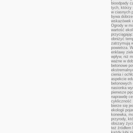
bioodpady cz
tych, którzy
w ciasnych 
bywa dobrz
wskazówek d
Ogrody w mi
wartość ekol
przyciągając
obniżyć temp
zatrzymują 
powietrza. W
enklawy zie
wpływ, niż 
ważne w dob
betonowe po
ekstremalny
cienia i och
aspekcie ed
betonowych 
nasionka wyr
pierwsze pęd
naprawdę ce
cykliczność 
bierze się j
ekologii poj
konewka, moj
przyrody, kt
obszary życ
też źródłem k
każdy lubi z