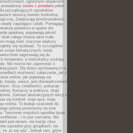
przestrzeniach, ogromnym wsparciem
e prowadzony
serwis z poradami
pełen
la początkujących ogrodników.
astach wnoszą również konkretną
ogiczną. Zwiększają bioróżnorodność,
 owady zapylające i ptaki. Pomagają
eraturę powietrza w upalne dni,
wodę opadową, poprawiają jakość
 skali całego miasta takie małe
leni mogą mieć znacznie większy
mogłoby się wydawać. To szczególnie
ie zmian klimatycznych, kiedy
wierzchnie nagrzewają się do
ch temperatur, a mieszkańcy szukają
łody. Nie można też zapominać o
ukacyjnym. Dla dzieci wychowanych w
osiedlach możliwość zobaczenia, jak z
asta roślina, jak pojawiają się
y, kwiaty, owoce, jest doświadczeniem
nnym. Uczy cierpliwości, pokazuje
natury, tłumaczy w praktyce, skąd
edzenie. Zamiast abstrakcyjnych lekcji o
awia się konkret: moje ręce, moja
a roślina. To buduje szacunek do
órego później przenosimy na inne
ia. Tworzenie miejskich ogrodów bywa
onfliktów – i to jest normalne. Nie
ieleń pod oknem, nie każdy chce
mów sąsiadów przy grządkach, nie
, że „to się uda”. Jednak tam, gdzie