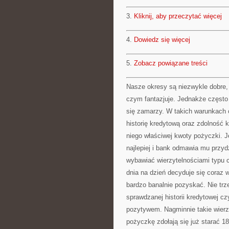
3.
Kliknij, aby przeczytać więcej
4.
Dowiedz się więcej
5.
Zobacz powiązane treści
Nasze okresy są niezwykle dobre,
czym fantazjuje. Jednakże często
się zamarzy. W takich warunkach 
historię kredytową oraz zdolność
niego właściwej kwoty pożyczki. J
najlepiej i bank odmawia mu przydz
wybawiać wierzytelnościami typu c
dnia na dzień decyduje się coraz wi
bardzo banalnie pozyskać. Nie trz
sprawdzanej historii kredytowej cz
pozytywem. Nagminnie takie wierzy
pożyczkę zdołają się już starać 1