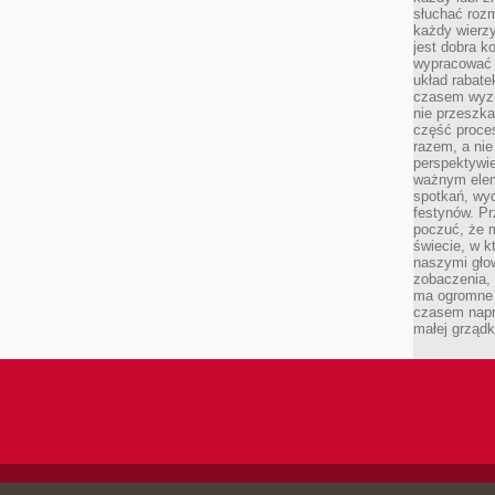
słuchać roz
każdy wierzy
jest dobra k
wypracować 
układ rabat
czasem wyzn
nie przeszka
część proce
razem, a nie
perspektywie
ważnym elem
spotkań, wyd
festynów. Pr
poczuć, że 
świecie, w k
naszymi gło
zobaczenia, 
ma ogromne 
czasem napr
małej grządk