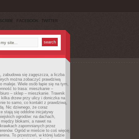
SCRIBE
FACEBOOK
TWITTER
, zabudowa się zagęszcza, a liczba
tórych można zobaczyć prawdziwą
to maleje. Wiele osób łapie się na tym,
enność to trasa: mieszkanie –
iuro – sklep – mieszkanie. Trawnik
 kilka drzew przy ulicy i doniczka na
 nie to samo, co kontakt z prawdziwą,
dą. Nic dziwnego, że coraz
ze stają się oddolne inicjatywy
iejskich ogrodów: na dachach,
 między blokami, a nawet na
 skrawkach zapomnianych przez
erenów. Ogród w mieście to coś więcej
lenina. To przestrzeń, w której ludzie