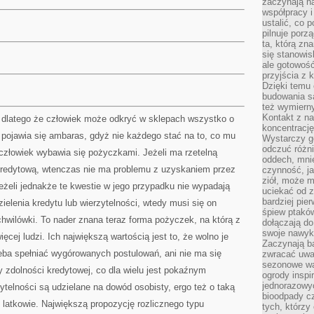
zaczynają na
współpracy i
ustalić, co 
pilnuje porzą
ta, którą zn
się stanowis
ale gotowość
przyjścia z 
Dzięki temu 
budowania są
też wymiern
Kontakt z na
 dlatego że człowiek może odkryć w sklepach wszystko o
koncentrację
 pojawia się ambaras, gdyż nie każdego stać na to, co mu
Wystarczy g
odczuć różni
człowiek wybawia się pożyczkami. Jeżeli ma rzetelną
oddech, mnie
 kredytową, wtenczas nie ma problemu z uzyskaniem przez
czynność, ja
ziół, może m
eżeli jednakże te kwestie w jego przypadku nie wypadają
uciekać od 
bardziej pie
ielenia kredytu lub wierzytelności, wtedy musi się on
śpiew ptaków
hwilówki. To nader znana teraz forma pożyczek, na którą z
dołączają do
swoje nawyki
ęcej ludzi. Ich największą wartością jest to, że wolno je
Zaczynają b
eba spełniać wygórowanych postulowań, ani nie ma się
zwracać uwa
sezonowe wa
y zdolności kredytowej, co dla wielu jest pokaźnym
ogrody inspi
jednorazowy
telności są udzielane na dowód osobisty, ergo też o taką
bioodpady cz
8 latkowie. Największą propozycję rozlicznego typu
tych, którzy