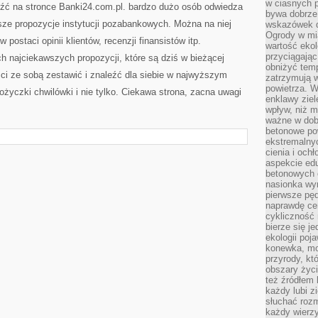
w ciasnych 
leźć na stronce Banki24.com.pl. bardzo dużo osób odwiedza
bywa dobrz
sze propozycje instytucji pozabankowych. Można na niej
wskazówek d
Ogrody w mi
 postaci opinii klientów, recenzji finansistów itp.
wartość ekol
przyciągając
ch najciekawszych propozycji, które są dziś w bieżącej
obniżyć temp
ści ze sobą zestawić i znaleźć dla siebie w najwyższym
zatrzymują 
powietrza. W
życzki chwilówki i nie tylko. Ciekawa strona, zacna uwagi
enklawy zie
wpływ, niż 
ważne w dob
betonowe po
ekstremalny
cienia i och
aspekcie ed
betonowych 
nasionka wyr
pierwsze pęd
naprawdę ce
cykliczność 
bierze się j
ekologii poj
konewka, moj
przyrody, kt
obszary życ
też źródłem k
każdy lubi z
słuchać roz
każdy wierzy