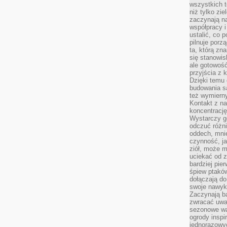
wszystkich t
niż tylko zie
zaczynają na
współpracy i
ustalić, co 
pilnuje porzą
ta, którą zn
się stanowis
ale gotowość
przyjścia z 
Dzięki temu 
budowania są
też wymiern
Kontakt z na
koncentrację
Wystarczy g
odczuć różni
oddech, mnie
czynność, ja
ziół, może m
uciekać od 
bardziej pie
śpiew ptaków
dołączają do
swoje nawyki
Zaczynają b
zwracać uwa
sezonowe wa
ogrody inspi
jednorazowy