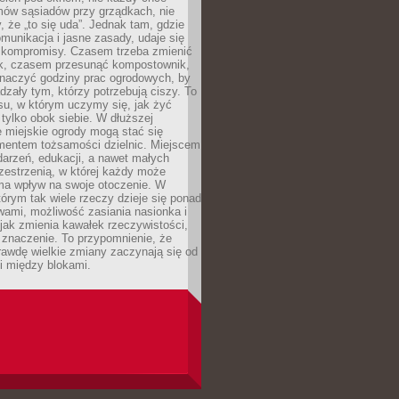
mów sąsiadów przy grządkach, nie
, że „to się uda”. Jednak tam, gdzie
omunikacja i jasne zasady, udaje się
kompromisy. Czasem trzeba zmienić
ek, czasem przesunąć kompostownik,
aczyć godziny prac ogrodowych, by
dzały tym, którzy potrzebują ciszy. To
su, w którym uczymy się, jak żyć
 tylko obok siebie. W dłuższej
 miejskie ogrody mogą stać się
entem tożsamości dzielnic. Miejscem
arzeń, edukacji, a nawet małych
zestrzenią, w której każdy może
ma wpływ na swoje otoczenie. W
tórym tak wiele rzeczy dzieje się ponad
wami, możliwość zasiania nasionka i
jak zmienia kawałek rzeczywistości,
znaczenie. To przypomnienie, że
awdę wielkie zmiany zaczynają się od
i między blokami.