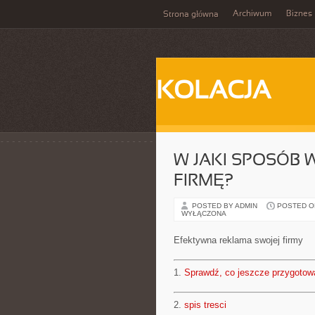
Archiwum
Biznes
Strona główna
KOLACJA
W JAKI SPOSÓB
FIRMĘ?
POSTED BY ADMIN
POSTED ON 
WYŁĄCZONA
Efektywna reklama swojej firmy
1.
Sprawdź, co jeszcze przygotow
2.
spis tresci