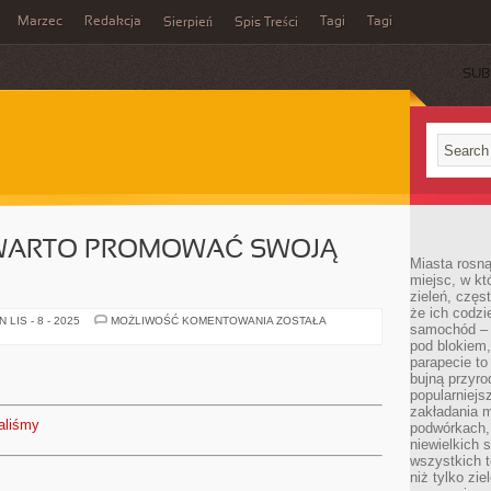
Marzec
Redakcja
Tagi
Tagi
Sierpień
Spis Treści
SUB
 WARTO PROMOWAĆ SWOJĄ
Miasta rosną
miejsc, w k
zieleń, częs
że ich codzi
W
LIS - 8 - 2025
MOŻLIWOŚĆ KOMENTOWANIA
ZOSTAŁA
samochód – b
JAKI
SPOSÓB
pod blokiem,
WARTO
parapecie to
PROMOWAĆ
bujną przyro
SWOJĄ
FIRMĘ?
popularniejs
zakładania m
aliśmy
podwórkach,
niewielkich
wszystkich t
niż tylko zie