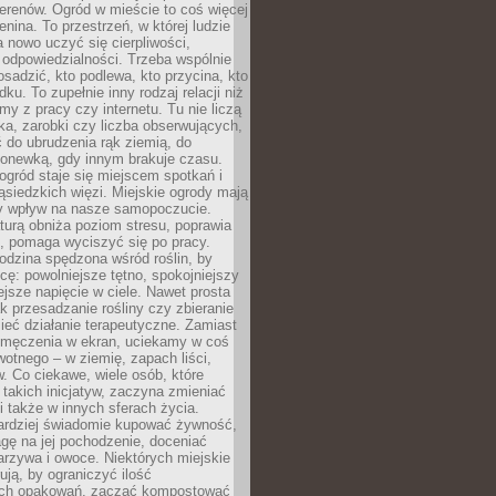
erenów. Ogród w mieście to coś więcej
lenina. To przestrzeń, w której ludzie
 nowo uczyć się cierpliwości,
 odpowiedzialności. Trzeba wspólnie
posadzić, kto podlewa, kto przycina, kto
dku. To zupełnie inny rodzaj relacji niż
amy z pracy czy internetu. Tu nie liczą
ka, zarobki czy liczba obserwujących,
 do ubrudzenia rąk ziemią, do
konewką, gdy innym brakuje czasu.
ogród staje się miejscem spotkań i
siedzkich więzi. Miejskie ogrody mają
y wpływ na nasze samopoczucie.
turą obniża poziom stresu, poprawia
, pomaga wyciszyć się po pracy.
odzina spędzona wśród roślin, by
cę: powolniejsze tętno, spokojniejszy
jsze napięcie w ciele. Nawet prosta
k przesadzanie rośliny czy zbieranie
ieć działanie terapeutyczne. Zamiast
zmęczenia w ekran, uciekamy w coś
rwotnego – w ziemię, zapach liści,
. Co ciekawe, wiele osób, które
 takich inicjatyw, zaczyna zmieniać
 także w innych sferach życia.
ardziej świadomie kupować żywność,
gę na jej pochodzenie, doceniać
rzywa i owoce. Niektórych miejskie
rują, by ograniczyć ilość
ch opakowań, zacząć kompostować