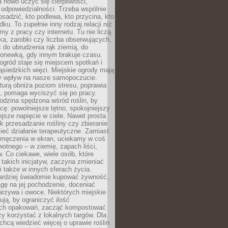
 nowo uczyć się cierpliwości,
 odpowiedzialności. Trzeba wspólnie
posadzić, kto podlewa, kto przycina, kto
dku. To zupełnie inny rodzaj relacji niż
amy z pracy czy internetu. Tu nie liczą
ka, zarobki czy liczba obserwujących,
 do ubrudzenia rąk ziemią, do
konewką, gdy innym brakuje czasu.
ogród staje się miejscem spotkań i
siedzkich więzi. Miejskie ogrody mają
y wpływ na nasze samopoczucie.
turą obniża poziom stresu, poprawia
, pomaga wyciszyć się po pracy.
odzina spędzona wśród roślin, by
cę: powolniejsze tętno, spokojniejszy
jsze napięcie w ciele. Nawet prosta
k przesadzanie rośliny czy zbieranie
ieć działanie terapeutyczne. Zamiast
zmęczenia w ekran, uciekamy w coś
rwotnego – w ziemię, zapach liści,
. Co ciekawe, wiele osób, które
 takich inicjatyw, zaczyna zmieniać
 także w innych sferach życia.
ardziej świadomie kupować żywność,
gę na jej pochodzenie, doceniać
rzywa i owoce. Niektórych miejskie
rują, by ograniczyć ilość
ch opakowań, zacząć kompostować
y korzystać z lokalnych targów. Dla
 chcą wiedzieć więcej o uprawie roślin