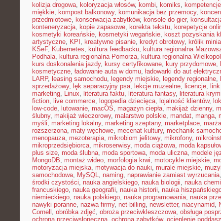
kolizja drogowa
,
koloryzacja włosów
,
kombi
,
komiks
,
kompetencje
miękkie
,
kompost balkonowy
,
komunikacja bez przemocy
,
koncen
przedmiotowe
,
konserwacja zabytków
,
konsole do gier
,
konsultacj
konteneryzacja
,
kopie zapasowe
,
korekta tekstu
,
korepetycje onli
kosmetyki koreańskie
,
kosmetyki wegańskie
,
koszt pozyskania kl
artystyczne
,
KPI
,
kreatywne pisanie
,
kredyt obrotowy
,
królik mini
KSeF
,
Kubernetes
,
kultura feedbacku
,
kultura regionalna Mazows
Podhala
,
kultura regionalna Pomorza
,
kultura regionalna Wielkopol
kurs doskonalenia jazdy
,
kursy certyfikowane
,
kury przydomowe
,
kosmetyczne
,
ładowanie auta w domu
,
ładowarki do aut elektryc
LARP
,
leasing samochodu
,
legendy miejskie
,
legendy regionalne
,
sprzedażowy
,
lęk separacyjny psa
,
lekcje muzealne
,
licencje
,
link
marketing
,
Linux
,
literatura faktu
,
literatura fantasy
,
literatura krym
fiction
,
live commerce
,
logopedia dziecięca
,
lojalność klientów
,
lo
low-code
,
lutowanie
,
macOS
,
magazyn ciepła
,
makijaż dzienny
,
m
ślubny
,
makijaż wieczorowy
,
malarstwo polskie
,
mandat
,
manga
,
myśli
,
marketing lokalny
,
marketing szeptany
,
marketplace
,
marż
rozszerzona
,
maty węchowe
,
mecenat kultury
,
mechanik samoch
menopauza
,
mezoterapia
,
mikrobiom jelitowy
,
mikrofony
,
mikroins
mikroprzedsiębiorca
,
mikroserwisy
,
moda ciążowa
,
moda kapsuło
plus size
,
moda ślubna
,
moda sportowa
,
moda uliczna
,
modele ję
MongoDB
,
montaż wideo
,
morfologia krwi
,
motocykle miejskie
,
mo
motoryzacja miejska
,
motywacja do nauki
,
murale miejskie
,
muzy
samochodowa
,
MySQL
,
naming
,
naprawianie zamiast wyrzucania
środki czystości
,
nauka angielskiego
,
nauka biologii
,
nauka chemi
francuskiego
,
nauka geografii
,
nauka historii
,
nauka hiszpańskieg
niemieckiego
,
nauka polskiego
,
nauka programowania
,
nauka prz
nawyki poranne
,
nazwa firmy
,
net-billing
,
newsletter
,
niacynamid
,
Cornell
,
obróbka zdjęć
,
obroża przeciwkleszczowa
,
obsługa posp
ochrona przeciwsłoneczna
,
ochrona zabytków
,
ocieplenie poddas