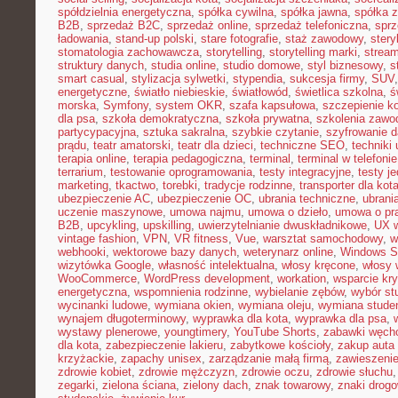
spółdzielnia energetyczna
,
spółka cywilna
,
spółka jawna
,
spółka z
B2B
,
sprzedaż B2C
,
sprzedaż online
,
sprzedaż telefoniczna
,
sprz
ładowania
,
stand-up polski
,
stare fotografie
,
staż zawodowy
,
stery
stomatologia zachowawcza
,
storytelling
,
storytelling marki
,
stream
struktury danych
,
studia online
,
studio domowe
,
styl biznesowy
,
s
smart casual
,
stylizacja sylwetki
,
stypendia
,
sukcesja firmy
,
SUV
energetyczne
,
światło niebieskie
,
światłowód
,
świetlica szkolna
,
ś
morska
,
Symfony
,
system OKR
,
szafa kapsułowa
,
szczepienie k
dla psa
,
szkoła demokratyczna
,
szkoła prywatna
,
szkolenia zawo
partycypacyjna
,
sztuka sakralna
,
szybkie czytanie
,
szyfrowanie 
prądu
,
teatr amatorski
,
teatr dla dzieci
,
techniczne SEO
,
techniki 
terapia online
,
terapia pedagogiczna
,
terminal
,
terminal w telefonie
terrarium
,
testowanie oprogramowania
,
testy integracyjne
,
testy j
marketing
,
tkactwo
,
torebki
,
tradycje rodzinne
,
transporter dla kot
ubezpieczenie AC
,
ubezpieczenie OC
,
ubrania techniczne
,
ubrania
uczenie maszynowe
,
umowa najmu
,
umowa o dzieło
,
umowa o pr
B2B
,
upcykling
,
upskilling
,
uwierzytelnianie dwuskładnikowe
,
UX w
vintage fashion
,
VPN
,
VR fitness
,
Vue
,
warsztat samochodowy
,
w
webhooki
,
wektorowe bazy danych
,
weterynarz online
,
Windows S
wizytówka Google
,
własność intelektualna
,
włosy kręcone
,
włosy 
WooCommerce
,
WordPress development
,
workation
,
wsparcie kr
energetyczna
,
wspomnienia rodzinne
,
wybielanie zębów
,
wybór st
wycinanki ludowe
,
wymiana okien
,
wymiana oleju
,
wymiana stude
wynajem długoterminowy
,
wyprawka dla kota
,
wyprawka dla psa
,
wystawy plenerowe
,
youngtimery
,
YouTube Shorts
,
zabawki węch
dla kota
,
zabezpieczenie lakieru
,
zabytkowe kościoły
,
zakup auta
krzyżackie
,
zapachy unisex
,
zarządzanie małą firmą
,
zawieszeni
zdrowie kobiet
,
zdrowie mężczyzn
,
zdrowie oczu
,
zdrowie słuchu
zegarki
,
zielona ściana
,
zielony dach
,
znak towarowy
,
znaki drog