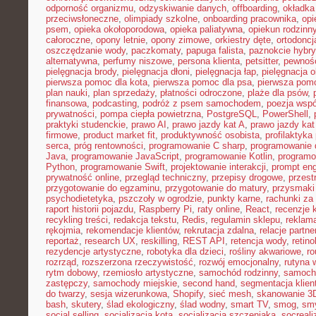
odporność organizmu
,
odzyskiwanie danych
,
offboarding
,
okładka
przeciwsłoneczne
,
olimpiady szkolne
,
onboarding pracownika
,
opi
psem
,
opieka okołoporodowa
,
opieka paliatywna
,
opiekun rodzinn
całoroczne
,
opony letnie
,
opony zimowe
,
orkiestry dęte
,
ortodoncj
oszczędzanie wody
,
paczkomaty
,
papuga falista
,
paznokcie hybr
alternatywna
,
perfumy niszowe
,
persona klienta
,
petsitter
,
pewność
pielęgnacja brody
,
pielęgnacja dłoni
,
pielęgnacja łap
,
pielęgnacja 
pierwsza pomoc dla kota
,
pierwsza pomoc dla psa
,
pierwsza pom
plan nauki
,
plan sprzedaży
,
płatności odroczone
,
plaże dla psów
,
finansowa
,
podcasting
,
podróż z psem samochodem
,
poezja wsp
prywatności
,
pompa ciepła powietrzna
,
PostgreSQL
,
PowerShell
,
praktyki studenckie
,
prawo AI
,
prawo jazdy kat A
,
prawo jazdy kat
firmowe
,
product market fit
,
produktywność osobista
,
profilaktyka
serca
,
próg rentowności
,
programowanie C sharp
,
programowanie d
Java
,
programowanie JavaScript
,
programowanie Kotlin
,
program
Python
,
programowanie Swift
,
projektowanie interakcji
,
prompt eng
prywatność online
,
przegląd techniczny
,
przepisy drogowe
,
przest
przygotowanie do egzaminu
,
przygotowanie do matury
,
przysmaki
psychodietetyka
,
pszczoły w ogrodzie
,
punkty karne
,
rachunki za
raport historii pojazdu
,
Raspberry Pi
,
raty online
,
React
,
recenzje 
recykling treści
,
redakcja tekstu
,
Redis
,
regulamin sklepu
,
reklama
rękojmia
,
rekomendacje klientów
,
rekrutacja zdalna
,
relacje partne
reportaż
,
research UX
,
reskilling
,
REST API
,
retencja wody
,
retino
rezydencje artystyczne
,
robotyka dla dzieci
,
rośliny akwariowe
,
ro
rozrząd
,
rozszerzona rzeczywistość
,
rozwój emocjonalny
,
rutyna 
rytm dobowy
,
rzemiosło artystyczne
,
samochód rodzinny
,
samoch
zastępczy
,
samochody miejskie
,
second hand
,
segmentacja klien
do twarzy
,
sesja wizerunkowa
,
Shopify
,
sieć mesh
,
skanowanie 3
bash
,
skutery
,
ślad ekologiczny
,
ślad wodny
,
smart TV
,
smog
,
smy
social selling
,
socjalizacja kota
,
socjalizacja szczeniaka
,
socreal