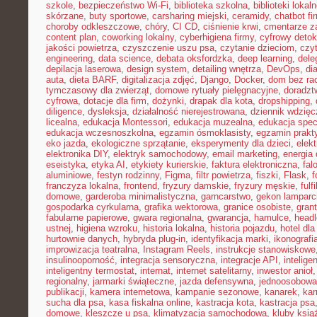
szkole
,
bezpieczeństwo Wi-Fi
,
biblioteka szkolna
,
biblioteki lokal
skórzane
,
buty sportowe
,
carsharing miejski
,
ceramidy
,
chatbot f
choroby odkleszczowe
,
chóry
,
CI CD
,
ciśnienie krwi
,
cmentarze z
content plan
,
coworking lokalny
,
cyberhigiena firmy
,
cyfrowy deto
jakości powietrza
,
czyszczenie uszu psa
,
czytanie dzieciom
,
czy
engineering
,
data science
,
debata oksfordzka
,
deep learning
,
dele
depilacja laserowa
,
design system
,
detailing wnętrza
,
DevOps
,
di
auta
,
dieta BARF
,
digitalizacja zdjęć
,
Django
,
Docker
,
dom bez ra
tymczasowy dla zwierząt
,
domowe rytuały pielęgnacyjne
,
doradz
cyfrowa
,
dotacje dla firm
,
dożynki
,
drapak dla kota
,
dropshipping
,
diligence
,
dysleksja
,
działalność nierejestrowana
,
dziennik wdzięc
licealna
,
edukacja Montessori
,
edukacja muzealna
,
edukacja spec
edukacja wczesnoszkolna
,
egzamin ósmoklasisty
,
egzamin prakt
eko jazda
,
ekologiczne sprzątanie
,
eksperymenty dla dzieci
,
elek
elektronika DIY
,
elektryk samochodowy
,
email marketing
,
energia
eseistyka
,
etyka AI
,
etykiety kurierskie
,
faktura elektroniczna
,
fal
aluminiowe
,
festyn rodzinny
,
Figma
,
filtr powietrza
,
fiszki
,
Flask
,
f
franczyza lokalna
,
frontend
,
fryzury damskie
,
fryzury męskie
,
fulf
domowe
,
garderoba minimalistyczna
,
garncarstwo
,
gekon lamparc
gospodarka cyrkularna
,
grafika wektorowa
,
granice osobiste
,
grant
fabularne papierowe
,
gwara regionalna
,
gwarancja
,
hamulce
,
head
ustnej
,
higiena wzroku
,
historia lokalna
,
historia pojazdu
,
hotel dla
hurtownie danych
,
hybryda plug-in
,
identyfikacja marki
,
ikonografi
improwizacja teatralna
,
Instagram Reels
,
instrukcje stanowiskowe
insulinooporność
,
integracja sensoryczna
,
integracje API
,
intelig
inteligentny termostat
,
internat
,
internet satelitarny
,
inwestor anioł
regionalny
,
jarmarki świąteczne
,
jazda defensywna
,
jednoosobowa 
publikacji
,
kamera internetowa
,
kampanie sezonowe
,
kanarek
,
kar
sucha dla psa
,
kasa fiskalna online
,
kastracja kota
,
kastracja psa
domowe
,
kleszcze u psa
,
klimatyzacja samochodowa
,
kluby ksią