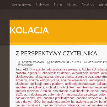
Archiwum
Biznes
Marzec
Redakcja
Strona główna
Sierp
KOLACJA
Z PERSPEKTYWY CZYTELNIKA
POSTED BY ADMIN
POSTED ON LIP - 5 - 2026
MOŻLIWOŚĆ K
WYŁĄCZONA
Tagi:
ADHD w szkole
,
administracja serwerami
,
Adobe XD
,
adopcj
brodata
,
agenci AI
,
akademik studencki
,
aktywizacja seniora
,
akw
słodkowodne
,
akwarystyka
,
alergia u kota
,
alergia u psa
,
algorytm
Amazon
,
analiza kolorystyczna
,
analiza konkurencji
,
andropauza
,
słuchowe
,
aplikacje cross-platform
,
aplikacje desktopowe
,
aplika
architektura aplikacji
,
architektura bibliotek
,
architektura drewnian
archiwa rodzinne
,
Arduino
,
assistance
,
audiobooki dla dzieci
,
audy
SEO
,
auta dostawcze
,
automaty AI
,
automatyka garażowa
,
autom
backup w chmurze
,
badania profilaktyczne
,
badanie satysfakcji
,
b
bazy danych SQL
,
behawiorysta kotów
,
behawiorysta psów
,
benef
bezpieczeństwo AI
,
bezpieczeństwo hulajnogi
,
bezpieczeństwo se