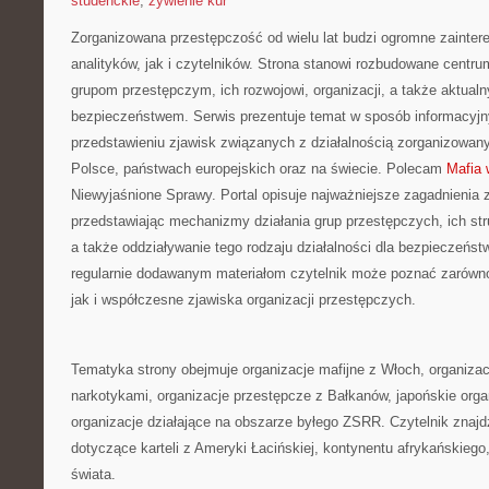
studenckie
,
żywienie kur
Zorganizowana przestępczość od wielu lat budzi ogromne zainte
analityków, jak i czytelników. Strona stanowi rozbudowane centr
grupom przestępczym, ich rozwojowi, organizacji, a także aktu
bezpieczeństwem. Serwis prezentuje temat w sposób informacyjny
przedstawieniu zjawisk związanych z działalnością zorganizowan
Polsce, państwach europejskich oraz na świecie. Polecam
Mafia 
Niewyjaśnione Sprawy. Portal opisuje najważniejsze zagadnienia 
przedstawiając mechanizmy działania grup przestępczych, ich stru
a także oddziaływanie tego rodzaju działalności dla bezpieczeńst
regularnie dodawanym materiałom czytelnik może poznać zarówno
jak i współczesne zjawiska organizacji przestępczych.
Tematyka strony obejmuje organizacje mafijne z Włoch, organiza
narkotykami, organizacje przestępcze z Bałkanów, japońskie orga
organizacje działające na obszarze byłego ZSRR. Czytelnik znajd
dotyczące karteli z Ameryki Łacińskiej, kontynentu afrykańskiego,
świata.