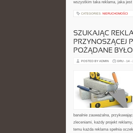
wszystkim taka reklama, jaka jest
CATEGORIES:
NIERUCHOMOŚCI
SZUKAJĄC REKL
PRZYNOSZĄCEJ PR
POŻĄDANE BYŁO
POSTED BY ADMIN
GRU - 14 -
banalnie zauważalna, przykuwająca
zleceniami, każdy projekt reklamy
temu każda reklama spełnia oczek