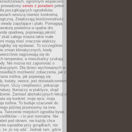
przestrzeniach, ogromnym wsparciem
e prowadzony
serwis z poradami
pełen
la początkujących ogrodników.
astach wnoszą również konkretną
ogiczną. Zwiększają bioróżnorodność,
 owady zapylające i ptaki. Pomagają
eraturę powietrza w upalne dni,
wodę opadową, poprawiają jakość
 skali całego miasta takie małe
leni mogą mieć znacznie większy
mogłoby się wydawać. To szczególnie
ie zmian klimatycznych, kiedy
wierzchnie nagrzewają się do
ch temperatur, a mieszkańcy szukają
łody. Nie można też zapominać o
ukacyjnym. Dla dzieci wychowanych w
osiedlach możliwość zobaczenia, jak z
asta roślina, jak pojawiają się
y, kwiaty, owoce, jest doświadczeniem
nnym. Uczy cierpliwości, pokazuje
natury, tłumaczy w praktyce, skąd
edzenie. Zamiast abstrakcyjnych lekcji o
awia się konkret: moje ręce, moja
a roślina. To buduje szacunek do
órego później przenosimy na inne
ia. Tworzenie miejskich ogrodów bywa
onfliktów – i to jest normalne. Nie
ieleń pod oknem, nie każdy chce
mów sąsiadów przy grządkach, nie
, że „to się uda”. Jednak tam, gdzie