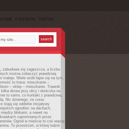
SCRIBE
FACEBOOK
TWITTER
, zabudowa się zagęszcza, a liczba
tórych można zobaczyć prawdziwą
to maleje. Wiele osób łapie się na tym,
enność to trasa: mieszkanie –
iuro – sklep – mieszkanie. Trawnik
 kilka drzew przy ulicy i doniczka na
 nie to samo, co kontakt z prawdziwą,
dą. Nic dziwnego, że coraz
ze stają się oddolne inicjatywy
iejskich ogrodów: na dachach,
 między blokami, a nawet na
 skrawkach zapomnianych przez
erenów. Ogród w mieście to coś więcej
lenina. To przestrzeń, w której ludzie