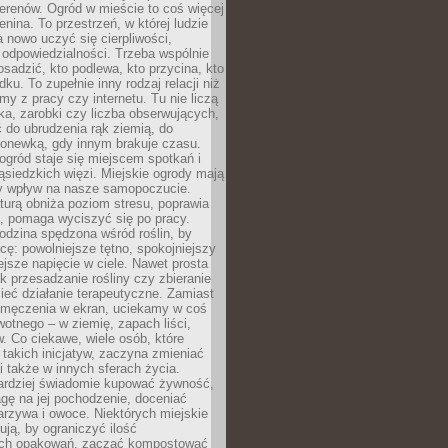
erenów. Ogród w mieście to coś więcej
lenina. To przestrzeń, w której ludzie
 nowo uczyć się cierpliwości,
 odpowiedzialności. Trzeba wspólnie
posadzić, kto podlewa, kto przycina, kto
dku. To zupełnie inny rodzaj relacji niż
amy z pracy czy internetu. Tu nie liczą
ka, zarobki czy liczba obserwujących,
 do ubrudzenia rąk ziemią, do
konewką, gdy innym brakuje czasu.
ogród staje się miejscem spotkań i
siedzkich więzi. Miejskie ogrody mają
y wpływ na nasze samopoczucie.
turą obniża poziom stresu, poprawia
, pomaga wyciszyć się po pracy.
odzina spędzona wśród roślin, by
cę: powolniejsze tętno, spokojniejszy
jsze napięcie w ciele. Nawet prosta
k przesadzanie rośliny czy zbieranie
ieć działanie terapeutyczne. Zamiast
zmęczenia w ekran, uciekamy w coś
rwotnego – w ziemię, zapach liści,
. Co ciekawe, wiele osób, które
 takich inicjatyw, zaczyna zmieniać
 także w innych sferach życia.
ardziej świadomie kupować żywność,
gę na jej pochodzenie, doceniać
rzywa i owoce. Niektórych miejskie
rują, by ograniczyć ilość
ch opakowań, zacząć kompostować