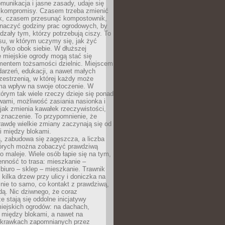
omunikacja i jasne zasady, udaje się
kompromisy. Czasem trzeba zmienić
ek, czasem przesunąć kompostownik,
aczyć godziny prac ogrodowych, by
dzały tym, którzy potrzebują ciszy. To
su, w którym uczymy się, jak żyć
 tylko obok siebie. W dłuższej
 miejskie ogrody mogą stać się
entem tożsamości dzielnic. Miejscem
arzeń, edukacji, a nawet małych
zestrzenią, w której każdy może
ma wpływ na swoje otoczenie. W
tórym tak wiele rzeczy dzieje się ponad
wami, możliwość zasiania nasionka i
jak zmienia kawałek rzeczywistości,
znaczenie. To przypomnienie, że
awdę wielkie zmiany zaczynają się od
i między blokami.
, zabudowa się zagęszcza, a liczba
tórych można zobaczyć prawdziwą
to maleje. Wiele osób łapie się na tym,
enność to trasa: mieszkanie –
iuro – sklep – mieszkanie. Trawnik
 kilka drzew przy ulicy i doniczka na
 nie to samo, co kontakt z prawdziwą,
dą. Nic dziwnego, że coraz
ze stają się oddolne inicjatywy
iejskich ogrodów: na dachach,
 między blokami, a nawet na
 skrawkach zapomnianych przez