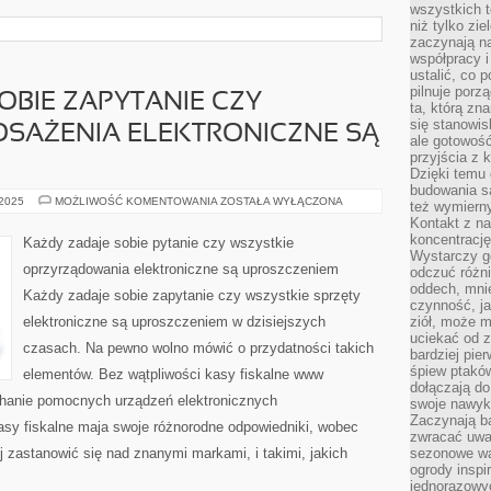
wszystkich t
niż tylko zie
zaczynają na
współpracy i
ustalić, co 
pilnuje porzą
OBIE ZAPYTANIE CZY
ta, którą zn
się stanowis
OSAŻENIA ELEKTRONICZNE SĄ
ale gotowość
przyjścia z 
Dzięki temu 
budowania są
KAŻDY
 2025
MOŻLIWOŚĆ KOMENTOWANIA
ZOSTAŁA WYŁĄCZONA
też wymiern
ZADAJE
Kontakt z na
SOBIE
ZAPYTANIE
koncentrację
Każdy zadaje sobie pytanie czy wszystkie
CZY
Wystarczy g
WSZYSTKIE
oprzyrządowania elektroniczne są uproszczeniem
odczuć różni
WYPOSAŻENIA
ELEKTRONICZNE
oddech, mnie
Każdy zadaje sobie zapytanie czy wszystkie sprzęty
SĄ
czynność, ja
UPROSZCZENIEM
elektroniczne są uproszczeniem w dzisiejszych
ziół, może m
uciekać od 
czasach. Na pewno wolno mówić o przydatności takich
bardziej pie
śpiew ptaków
elementów. Bez wątpliwości kasy fiskalne www
dołączają do
ychanie pomocnych urządzeń elektronicznych
swoje nawyki
Zaczynają b
sy fiskalne maja swoje różnorodne odpowiedniki, wobec
zwracać uwa
j zastanowić się nad znanymi markami, i takimi, jakich
sezonowe wa
ogrody inspi
jednorazowy