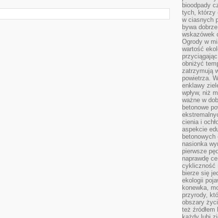
bioodpady cz
tych, którzy
w ciasnych 
bywa dobrz
wskazówek d
Ogrody w mi
wartość ekol
przyciągając
obniżyć temp
zatrzymują 
powietrza. W
enklawy zie
wpływ, niż 
ważne w dob
betonowe po
ekstremalny
cienia i och
aspekcie ed
betonowych 
nasionka wyr
pierwsze pęd
naprawdę ce
cykliczność 
bierze się j
ekologii poj
konewka, moj
przyrody, kt
obszary życ
też źródłem k
każdy lubi z