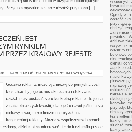
zabezpieczają się w ten sposób w przypadku potencjalnych
w ciasnych 
bywa dobrz
zy. Pożyczka prywatna zostanie również przyznana […]
wskazówek d
Ogrody w mi
wartość ekol
przyciągając
obniżyć temp
zatrzymują 
powietrza. W
ECZEŃ JEST
enklawy zie
wpływ, niż 
ZYM RYNKIEM
ważne w dob
PRZEZ KRAJOWY REJESTR
betonowe po
ekstremalny
cienia i och
aspekcie ed
betonowych 
SEKTOR
 2025
MOŻLIWOŚĆ KOMENTOWANIA
ZOSTAŁA WYŁĄCZONA
nasionka wyr
ZABEZPIECZEŃ
JEST
pierwsze pęd
NAJOGROMNIEJSZYM
Godziwa reklama, może być niezwykle pomyślna Jeśli
naprawdę ce
RYNKIEM
NADZOROWANYM
cykliczność 
ktoś chce, by jego biznes skutecznie i efektywnie
PRZEZ
bierze się j
KRAJOWY
działał, musi postarać się o konkretną reklamę. To jedna
ekologii poj
REJESTR
PIENIĘŻNY
konewka, moj
z najistotniejszych kwestii, dlatego że nawet jeśli ma się
przyrody, kt
obszary życ
ciekawy towar, to nie będzie on spływał bez
też źródłem k
kongruentnej reklamy. Można w współczesnych porach
każdy lubi z
słuchać roz
 reklamy, aliści można odnotować, że do ludzi trafia przede
każdy wierzy