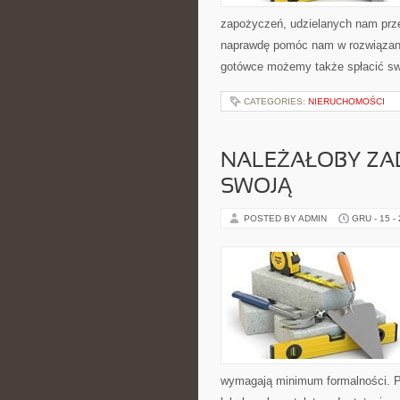
zapożyczeń, udzielanych nam prze
naprawdę pomóc nam w rozwiązaniu 
gotówce możemy także spłacić sw
CATEGORIES:
NIERUCHOMOŚCI
NALEŻAŁOBY ZA
SWOJĄ
POSTED BY ADMIN
GRU - 15 -
wymagają minimum formalności. Po