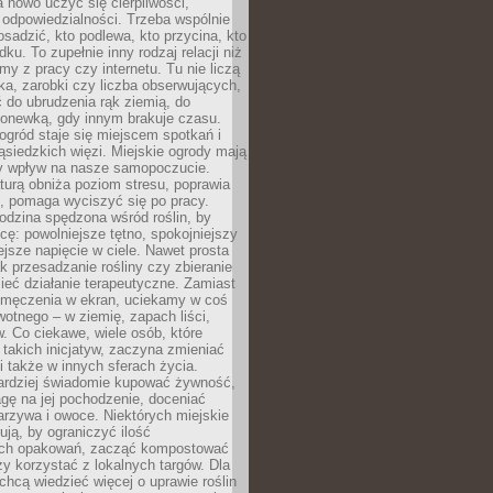
 nowo uczyć się cierpliwości,
 odpowiedzialności. Trzeba wspólnie
posadzić, kto podlewa, kto przycina, kto
dku. To zupełnie inny rodzaj relacji niż
amy z pracy czy internetu. Tu nie liczą
ka, zarobki czy liczba obserwujących,
 do ubrudzenia rąk ziemią, do
konewką, gdy innym brakuje czasu.
ogród staje się miejscem spotkań i
siedzkich więzi. Miejskie ogrody mają
y wpływ na nasze samopoczucie.
turą obniża poziom stresu, poprawia
, pomaga wyciszyć się po pracy.
odzina spędzona wśród roślin, by
cę: powolniejsze tętno, spokojniejszy
jsze napięcie w ciele. Nawet prosta
k przesadzanie rośliny czy zbieranie
ieć działanie terapeutyczne. Zamiast
zmęczenia w ekran, uciekamy w coś
rwotnego – w ziemię, zapach liści,
. Co ciekawe, wiele osób, które
 takich inicjatyw, zaczyna zmieniać
 także w innych sferach życia.
ardziej świadomie kupować żywność,
gę na jej pochodzenie, doceniać
rzywa i owoce. Niektórych miejskie
rują, by ograniczyć ilość
ch opakowań, zacząć kompostować
y korzystać z lokalnych targów. Dla
 chcą wiedzieć więcej o uprawie roślin