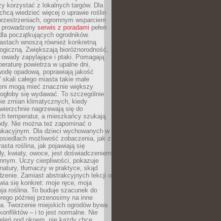
y korzystać z lokalnych targów. Dla
 chcą wiedzieć więcej o uprawie roślin
przestrzeniach, ogromnym wsparciem
e prowadzony
serwis z poradami
pełen
la początkujących ogrodników.
astach wnoszą również konkretną
ogiczną. Zwiększają bioróżnorodność,
 owady zapylające i ptaki. Pomagają
eraturę powietrza w upalne dni,
wodę opadową, poprawiają jakość
 skali całego miasta takie małe
leni mogą mieć znacznie większy
mogłoby się wydawać. To szczególnie
ie zmian klimatycznych, kiedy
wierzchnie nagrzewają się do
ch temperatur, a mieszkańcy szukają
łody. Nie można też zapominać o
ukacyjnym. Dla dzieci wychowanych w
osiedlach możliwość zobaczenia, jak z
asta roślina, jak pojawiają się
y, kwiaty, owoce, jest doświadczeniem
nnym. Uczy cierpliwości, pokazuje
natury, tłumaczy w praktyce, skąd
edzenie. Zamiast abstrakcyjnych lekcji o
awia się konkret: moje ręce, moja
a roślina. To buduje szacunek do
órego później przenosimy na inne
ia. Tworzenie miejskich ogrodów bywa
onfliktów – i to jest normalne. Nie
ieleń pod oknem, nie każdy chce