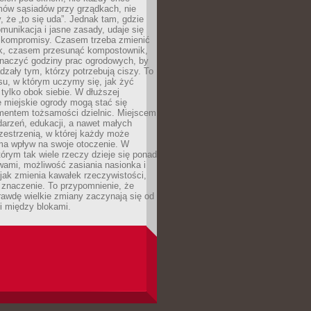
mów sąsiadów przy grządkach, nie
, że „to się uda”. Jednak tam, gdzie
omunikacja i jasne zasady, udaje się
kompromisy. Czasem trzeba zmienić
ek, czasem przesunąć kompostownik,
aczyć godziny prac ogrodowych, by
dzały tym, którzy potrzebują ciszy. To
su, w którym uczymy się, jak żyć
 tylko obok siebie. W dłuższej
 miejskie ogrody mogą stać się
entem tożsamości dzielnic. Miejscem
arzeń, edukacji, a nawet małych
zestrzenią, w której każdy może
ma wpływ na swoje otoczenie. W
tórym tak wiele rzeczy dzieje się ponad
wami, możliwość zasiania nasionka i
jak zmienia kawałek rzeczywistości,
znaczenie. To przypomnienie, że
awdę wielkie zmiany zaczynają się od
i między blokami.