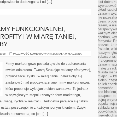
 odpowiednio dostrzegalna i od […]
jest dobra k
wypracować 
układ rabat
czasem wyzn
nie przeszka
część proce
razem, a nie
AMY FUNKCJONALNEJ,
perspektywie
ważnym elem
OFITY I W MIARĘ TANIEJ,
spotkań, wyd
festynów. Pr
BY
poczuć, że 
świecie, w k
naszymi gło
SZUKAJĄC
 2025
MOŻLIWOŚĆ KOMENTOWANIA
ZOSTAŁA WYŁĄCZONA
zobaczenia, 
REKLAMY
FUNKCJONALNEJ,
ma ogromne 
PRZYNOSZĄCEJ
Firmy marketingowe posiadają wiele do zaoferowania
czasem napr
PROFITY
I
małej grządk
swoim odbiorcom. Tworzą Szukając reklamy efektywnej,
W
Miasta rosną
MIARĘ
przynoszącej zyski i w miarę taniej, należałoby się
miejsc, w k
TANIEJ,
POŻĄDANE
zieleń, częs
zastanowić nad propozycją znanej firmy marketingowej,
BYŁOBY
że ich codzi
samochód – b
która proponuje wyklejanie okien warszawa. To jedna z
pod blokiem,
w największym stopniu znanych form marketingu,
parapecie to
bujną przyro
 uwagę, rychła w realizacji. Jednostka parająca się takimi
popularniejs
, ustala poszczególnie z każdym jednym klientem. Dzięki
zakładania m
podwórkach,
iwania konsumenta, co jest […]
niewielkich