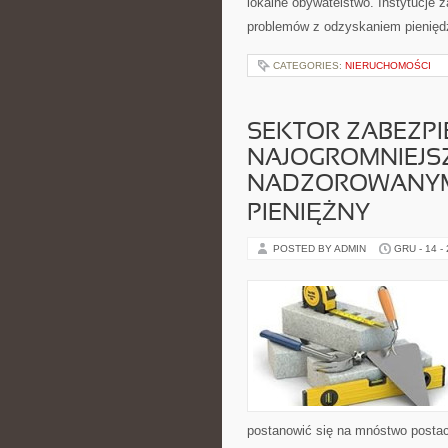
lokalne obywatelstwo. Instytucje 
problemów z odzyskaniem pienięd
CATEGORIES:
NIERUCHOMOŚCI
SEKTOR ZABEZPI
NAJOGROMNIEJS
NADZOROWANYM 
PIENIĘŻNY
POSTED BY ADMIN
GRU - 14 -
postanowić się na mnóstwo postaci