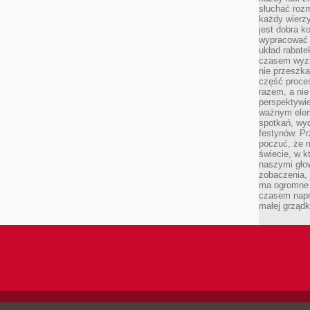
słuchać roz
każdy wierzy
jest dobra k
wypracować 
układ rabat
czasem wyzn
nie przeszka
część proce
razem, a nie
perspektywie
ważnym elem
spotkań, wyd
festynów. Pr
poczuć, że 
świecie, w k
naszymi gło
zobaczenia, 
ma ogromne 
czasem napr
małej grządk