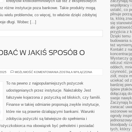
kredytów krótkoterminowych lub też z ekspresowych
zaczynają na
współpracy i
z różne instytucje poza bankowe. Takie produkty mogą
ustalić, co 
pilnuje porzą
wielu problemów, co więcej, to właśnie dzięki zdobytej
ta, którą zn
oje długi. Wobec […]
się stanowis
ale gotowość
przyjścia z 
Dzięki temu 
budowania są
też wymiern
Kontakt z na
DBAĆ W JAKIŚ SPOSÓB O
koncentrację
Wystarczy g
odczuć różni
oddech, mnie
czynność, ja
NALEŻAŁOBY
 2025
MOŻLIWOŚĆ KOMENTOWANIA
ZOSTAŁA WYŁĄCZONA
ZADBAĆ
ziół, może m
W
uciekać od 
JAKIŚ
To na pewno z najpopularniejszych pożyczek
bardziej pie
SPOSÓB
O
śpiew ptaków
udostępnianych przez instytucje. Należałoby Jest
SWOJĄ
dołączają do
fałszywie kojarzona z pożyczką od bliskich, czy familii.
swoje nawyki
Zaczynają b
Finanse w takiej odmianie proponują zwykle instytucje,
zwracać uwa
sezonowe wa
które nie są prawnie działającymi bankami. Warunki
ogrody inspi
zdobycia pożyczki są łatwiejsze do spełnienia i
jednorazowy
bioodpady cz
życzkobiorca ma obowiązek być pełnoletni i posiadać
tych, którzy