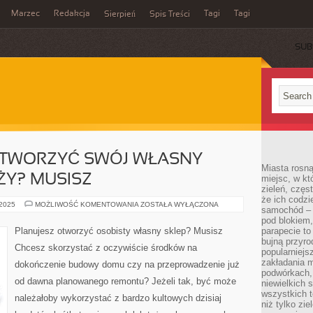
Marzec
Redakcja
Tagi
Tagi
Sierpień
Spis Treści
SUB
OTWORZYĆ SWÓJ WŁASNY
Miasta rosną
ŻY? MUSISZ
miejsc, w k
zieleń, częs
że ich codzi
PRZEWIDUJESZ
 2025
MOŻLIWOŚĆ KOMENTOWANIA
ZOSTAŁA WYŁĄCZONA
samochód – b
OTWORZYĆ
SWÓJ
pod blokiem,
WŁASNY
Planujesz otworzyć osobisty własny sklep? Musisz
parapecie to
PUNKT
bujną przyro
SPRZEDAŻY?
Chcesz skorzystać z oczywiście środków na
MUSISZ
popularniejs
zakładania m
dokończenie budowy domu czy na przeprowadzenie już
podwórkach,
od dawna planowanego remontu? Jeżeli tak, być może
niewielkich
wszystkich t
należałoby wykorzystać z bardzo kultowych dzisiaj
niż tylko zie