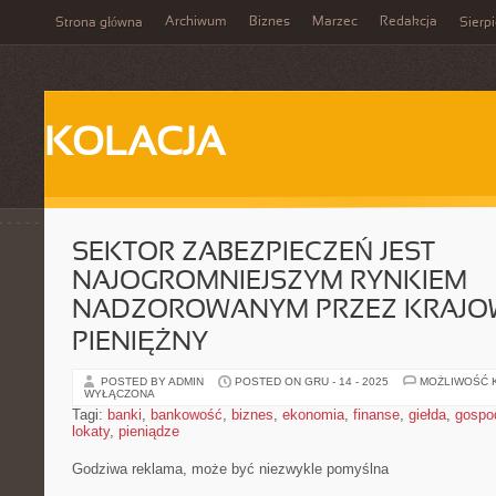
Archiwum
Biznes
Marzec
Redakcja
Strona główna
Sierp
KOLACJA
SEKTOR ZABEZPIECZEŃ JEST
NAJOGROMNIEJSZYM RYNKIEM
NADZOROWANYM PRZEZ KRAJOW
PIENIĘŻNY
POSTED BY ADMIN
POSTED ON GRU - 14 - 2025
MOŻLIWOŚĆ 
WYŁĄCZONA
Tagi:
banki
,
bankowość
,
biznes
,
ekonomia
,
finanse
,
giełda
,
gospo
lokaty
,
pieniądze
Godziwa reklama, może być niezwykle pomyślna