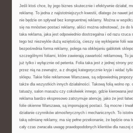
Jeśli ktoś chce, by jego biznes skutecznie i efektywnie działał, m
reklamę. To jedna z najistotniejszych kwestii, dlatego że nawet je
nie będzie on spływał bez kongruentnej reklamy. Można w współ
się na mnóstwo postaci reklamy, aliści można odnotować, że do l
taka reklama, jaka jest odpowiednio dostrzegalna i od razu rzuca
tego też niezwykle dużą wziętością, cieszy się wyklejanie folii 
bezpośrednia forma reklamy, polega na obklejaniu gablotek sklepo
szczególnymi foliami, które zawierają zawartość reklamową. To ja
już tylko i wyłącznie od petenta. Folia taka jest z jednej strony p
przez nią na zewnątrz, a z drugiej kategorycznie kryje i widać tyl
sklepu. Takie folie reklamowe Warszawa, są odpowiednią propozycj
także dla wszystkich innych działalności. Takową folią wolno np. ok
tatuaży, salon masażu czy cokolwiek innego, gdzie kierowana jest
reklama bardzo ekspresowo zatrzymuje atencję, jako że jest łatw
folie okienne Warszawa, są imponującej postaci. Są mocne i trwa
działanie czynników atmosferycznych i mechanicznych. To istotne
taką odmianę reklamy, ma się pełne przekonanie, że będzie ona t
cały czas zwracała uwagę prawdopodobnych klientów dla naszej d